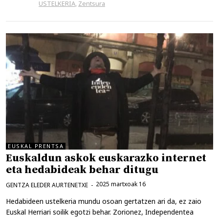
USTELKERIA
,
Zentsura
EUSKAL PRENTSA
Euskaldun askok euskarazko internet
eta hedabideak behar ditugu
2025 martxoak 16
GENTZA ELEDER AURTENETXE
Hedabideen ustelkeria mundu osoan gertatzen ari da, ez zaio
Euskal Herriari soilik egotzi behar. Zorionez, Independentea