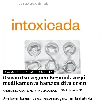
USTELKERIA
,
zientzia
OSASUNAREN NEGOZIO USTELA
Osasuntsu zegoen Begoñak zazpi
medikamentu hartzen ditu orain
2024 ekainak 28
ANGEL BIDAURRAZAGA VANDIERDONCK
Urte baten buruan, osasun-sistemak gaixo larri bilakatu du.