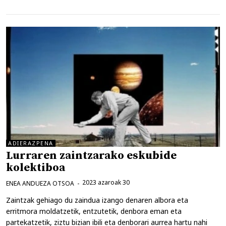
ADIERAZPENA
Lurraren zaintzarako eskubide
kolektiboa
2023 azaroak 30
ENEA ANDUEZA OTSOA
Zaintzak gehiago du zaindua izango denaren albora eta
erritmora moldatzetik, entzutetik, denbora eman eta
partekatzetik, ziztu bizian ibili eta denborari aurrea hartu nahi