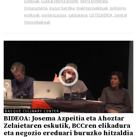
Eolikoak
,
Euskal Herria Bizirik!
,
gerra kriminala
,
Ingurumena
,
iruzur berdea
,
makroproiektuak
,
poligono
eolikoak
,
porlanizazioa
,
saldukeria
,
USTELKERIA
,
zentral
fotovoltaikoak
BASQUE CULINARY CENTER
BIDEOA: Josema Azpeitia eta Ahoztar
Zelaietaren eskutik, BCCren elikadura
eta negozio ereduari buruzko hitzaldia