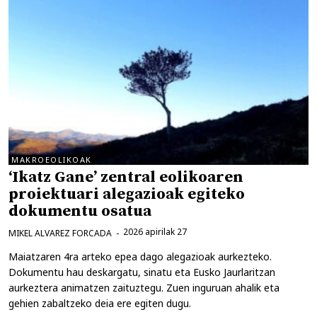
MAKROEOLIKOAK
‘Ikatz Gane’ zentral eolikoaren
proiektuari alegazioak egiteko
dokumentu osatua
2026 apirilak 27
MIKEL ALVAREZ FORCADA
Maiatzaren 4ra arteko epea dago alegazioak aurkezteko.
Dokumentu hau deskargatu, sinatu eta Eusko Jaurlaritzan
aurkeztera animatzen zaituztegu. Zuen inguruan ahalik eta
gehien zabaltzeko deia ere egiten dugu.