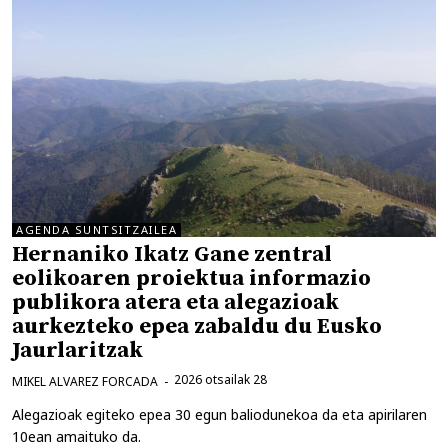
AGENDA SUNTSITZAILEA
Hernaniko Ikatz Gane zentral
eolikoaren proiektua informazio
publikora atera eta alegazioak
aurkezteko epea zabaldu du Eusko
Jaurlaritzak
2026 otsailak 28
MIKEL ALVAREZ FORCADA
Alegazioak egiteko epea 30 egun baliodunekoa da eta apirilaren
10ean amaituko da.