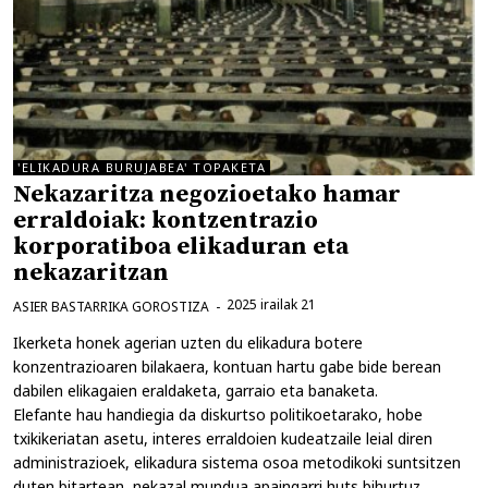
'ELIKADURA BURUJABEA' TOPAKETA
Nekazaritza negozioetako hamar
erraldoiak: kontzentrazio
korporatiboa elikaduran eta
nekazaritzan
2025 irailak 21
ASIER BASTARRIKA GOROSTIZA
Ikerketa honek agerian uzten du elikadura botere
konzentrazioaren bilakaera, kontuan hartu gabe bide berean
dabilen elikagaien eraldaketa, garraio eta banaketa.
Elefante hau handiegia da diskurtso politikoetarako, hobe
txikikeriatan asetu, interes erraldoien kudeatzaile leial diren
administrazioek, elikadura sistema osoa metodikoki suntsitzen
duten bitartean, nekazal mundua apaingarri huts bihurtuz.