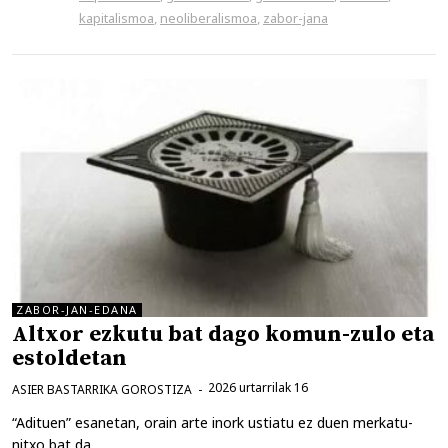
kapitalismoa
,
neoliberalismoa
,
zabor-jana
ZABOR-JAN-EDANA
Altxor ezkutu bat dago komun-zulo eta
estoldetan
2026 urtarrilak 16
ASIER BASTARRIKA GOROSTIZA
“Adituen” esanetan, orain arte inork ustiatu ez duen merkatu-
nitxo bat da.