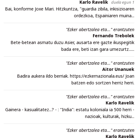
Karlo Ravelik
duela egun 1
Bai, konforme Joxe Mari. Hitzkuntza, "guardia zibila, inkisizioaren
ordezkoa, Espainiaren muina...
"Ezker abertzalea eta..." erantzuten
Fernando Trebolek
Bete-betean asmatu duzu Asier, ausarta ere gazte ikuspegitik
bada ere, beti izan gara umezurtz......
"Ezker abertzalea eta..." erantzuten
Aitor Unanuek
Badira aukera ildo berriak. https://ezkernazionala.eus/ Joan
batzen edo sortzen herriz herri.
"Ezker abertzalea eta..." erantzuten
Karlo Ravelik
Gainera - kasualitatez...? - : "India": estatu koloniala ia 500 herri -
nazioak, kulturak, hizku...
"Ezker abertzalea eta..." erantzuten
Karlo Ravelik