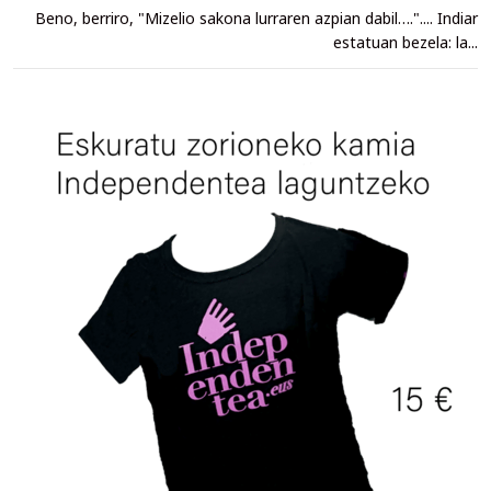
Beno, berriro, "Mizelio sakona lurraren azpian dabil….".... Indiar
estatuan bezela: la...