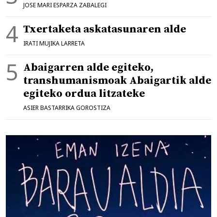
JOSE MARI ESPARZA ZABALEGI
Txertaketa askatasunaren alde
IRATI MUJIKA LARRETA
Abaigarren alde egiteko,
transhumanismoak Abaigartik alde
egiteko ordua litzateke
ASIER BASTARRIKA GOROSTIZA