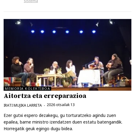
sistema
MEMORIA KOLEKTIBOA
Aitortza eta erreparazioa
2026 otsailak 13
IRATI MUJIKA LARRETA
Ezer gutxi espero dezakegu, gu torturatzeko agindu zuen
epailea, barne ministro izendatzen duen estatu batengandik.
Horregatik geuk egingo dugu bidea.