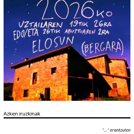
Azken iruzkinak
"..." erantzuten