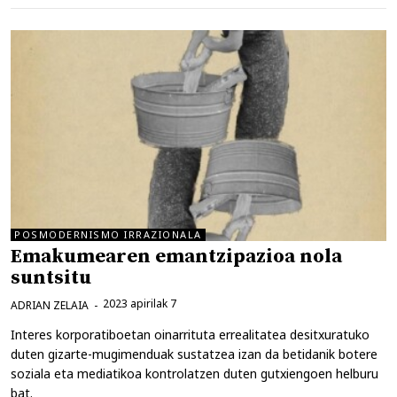
POSMODERNISMO IRRAZIONALA
Emakumearen emantzipazioa nola
suntsitu
2023 apirilak 7
ADRIAN ZELAIA
Interes korporatiboetan oinarrituta errealitatea desitxuratuko
duten gizarte-mugimenduak sustatzea izan da betidanik botere
soziala eta mediatikoa kontrolatzen duten gutxiengoen helburu
bat.