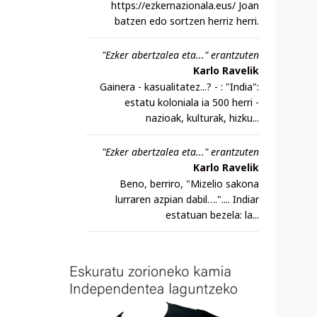
https://ezkernazionala.eus/ Joan
batzen edo sortzen herriz herri.
"Ezker abertzalea eta..." erantzuten
Karlo Ravelik
Gainera - kasualitatez...? - : "India":
estatu koloniala ia 500 herri -
nazioak, kulturak, hizku...
"Ezker abertzalea eta..." erantzuten
Karlo Ravelik
Beno, berriro, "Mizelio sakona
lurraren azpian dabil….".... Indiar
estatuan bezela: la...