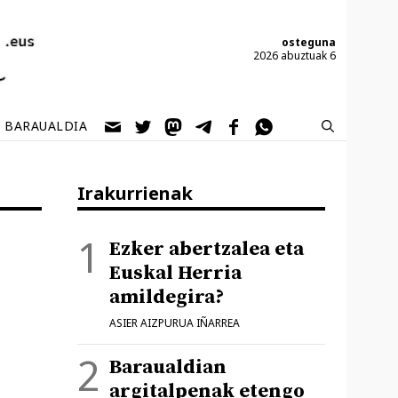
osteguna
2026 abuztuak 6
BARAUALDIA
Irakurrienak
Ezker abertzalea eta
Euskal Herria
amildegira?
ASIER AIZPURUA IÑARREA
Baraualdian
argitalpenak etengo