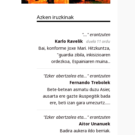
Azken iruzkinak
"..." erantzuten
Karlo Ravelik
duela 11 ordu
Bai, konforme Joxe Mari. Hitzkuntza,
"guardia zibila, inkisizioaren
ordezkoa, Espainiaren muina...
"Ezker abertzalea eta..." erantzuten
Fernando Trebolek
Bete-betean asmatu duzu Asier,
ausarta ere gazte ikuspegitik bada
ere, beti izan gara umezurtz......
"Ezker abertzalea eta..." erantzuten
Aitor Unanuek
Badira aukera ildo berriak.