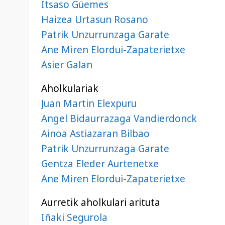
Itsaso Güemes
Haizea Urtasun Rosano
Patrik Unzurrunzaga Garate
Ane Miren Elordui-Zapaterietxe
Asier Galan
Aholkulariak
Juan Martin Elexpuru
Angel Bidaurrazaga Vandierdonck
Ainoa Astiazaran Bilbao
Patrik Unzurrunzaga Garate
Gentza Eleder Aurtenetxe
Ane Miren Elordui-Zapaterietxe
Aurretik aholkulari arituta
Iñaki Segurola