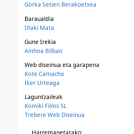
Gorka Setien Berakoetxea
Baraualdia
Iñaki Mata
Gune Irekia
Ainhoa Bilbao
Web diseinua eta garapena
Kote Camacho
Iker Urteaga
Laguntzaileak
Komiki Films SL
Trebere Web Diseinua
Harremanetarako: