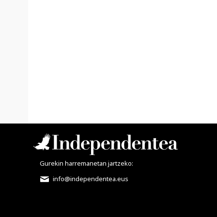
Gurekin harremanetan jartzeko:
info@independentea.eus