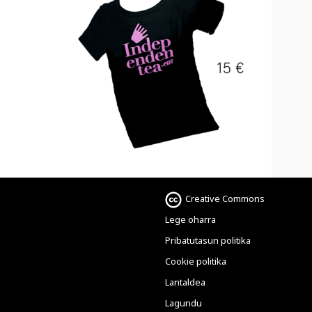
Creative Commons
Lege oharra
Pribatutasun politika
Cookie politika
Lantaldea
Lagundu