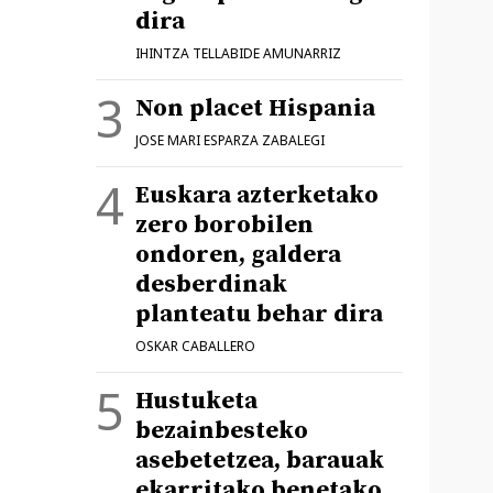
dira
IHINTZA TELLABIDE AMUNARRIZ
Non placet Hispania
JOSE MARI ESPARZA ZABALEGI
Euskara azterketako
zero borobilen
ondoren, galdera
desberdinak
planteatu behar dira
OSKAR CABALLERO
Hustuketa
bezainbesteko
asebetetzea, barauak
ekarritako benetako