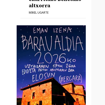
altxorra
MIKEL UGARTE