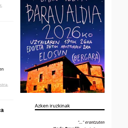
t
,
en
stria
,
Azken iruzkinak
ia
"..." erantzuten