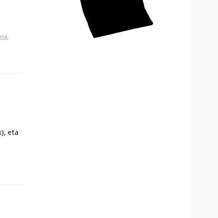
ria
,
), eta