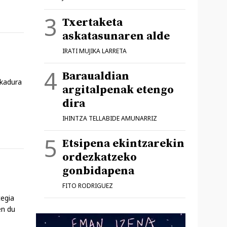
Txertaketa
askatasunaren alde
IRATI MUJIKA LARRETA
Baraualdian
ikadura
argitalpenak etengo
dira
IHINTZA TELLABIDE AMUNARRIZ
Etsipena ekintzarekin
ordezkatzeko
gonbidapena
FITO RODRIGUEZ
tegia
en du