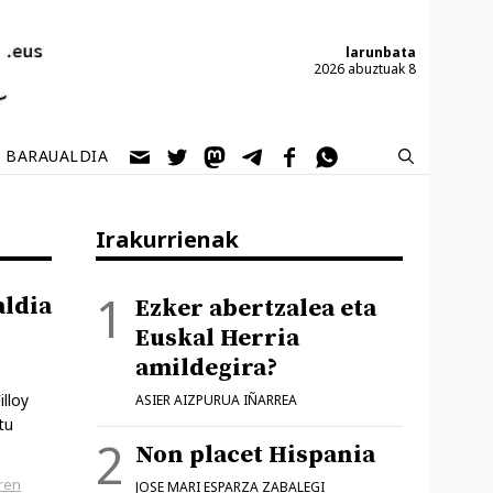
larunbata
2026 abuztuak 8
BARAUALDIA
Irakurrienak
ldia
Ezker abertzalea eta
Euskal Herria
amildegira?
illoy
ASIER AIZPURUA IÑARREA
tu
Non placet Hispania
ren
JOSE MARI ESPARZA ZABALEGI