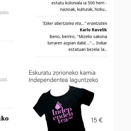
estatu koloniala ia 500 herri -
nazioak, kulturak, hizku...
peko
"Ezker abertzalea eta..." erantzuten
Karlo Ravelik
Beno, berriro, "Mizelio sakona
lurraren azpian dabil….".... Indiar
estatuan bezela: la...
cast
,
uko