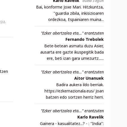
Karlo Ravelik
duela 3 egun
Bai, konforme Joxe Mari. Hitzkuntza,
"guardia zibila, inkisizioaren
ordezkoa, Espainiaren muina...
gia
,
"Ezker abertzalea eta..." erantzuten
Fernando Trebolek
Bete-betean asmatu duzu Asier,
ausarta ere gazte ikuspegitik bada
ere, beti izan gara umezurtz......
atzen
"Ezker abertzalea eta..." erantzuten
Aitor Unanuek
Badira aukera ildo berriak.
https://ezkernazionala.eus/ Joan
batzen edo sortzen herriz herri.
"Ezker abertzalea eta..." erantzuten
Karlo Ravelik
Gainera - kasualitatez...? - : "India":