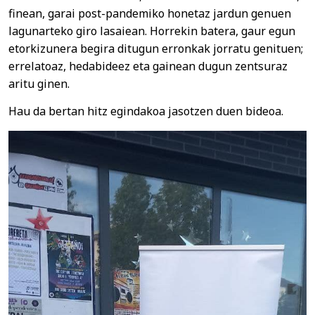
finean, garai post-pandemiko honetaz jardun genuen
lagunarteko giro lasaiean. Horrekin batera, gaur egun
etorkizunera begira ditugun erronkak jorratu genituen;
errelatoaz, hedabideez eta gainean dugun zentsuraz
aritu ginen.
Hau da bertan hitz egindakoa jasotzen duen bideoa.