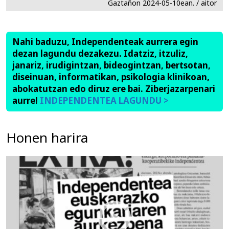
Gaztañon 2024-05-10ean. / aitor
Nahi baduzu, Independenteak aurrera egin
dezan lagundu dezakezu. Idatziz, itzuliz,
janariz, irudigintzan, bideogintzan, bertsotan,
diseinuan, informatikan, psikologia klinikoan,
abokatutzan edo diruz ere bai. Ziberjazarpenari
aurre!
INDEPENDENTEA LAGUNDU >
Honen harira