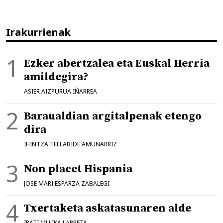
Irakurrienak
Ezker abertzalea eta Euskal Herria
amildegira?
ASIER AIZPURUA IÑARREA
Baraualdian argitalpenak etengo
dira
IHINTZA TELLABIDE AMUNARRIZ
Non placet Hispania
JOSE MARI ESPARZA ZABALEGI
Txertaketa askatasunaren alde
IRATI MUJIKA LARRETA