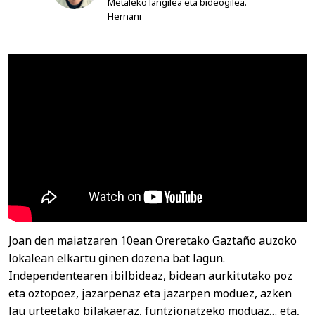
Metaleko langilea eta bideogilea.
Hernani
Joan den maiatzaren 10ean Oreretako Gaztaño auzoko
lokalean elkartu ginen dozena bat lagun.
Independentearen ibilbideaz, bidean aurkitutako poz
eta oztopoez, jazarpenaz eta jazarpen moduez, azken
lau urteetako bilakaeraz, funtzionatzeko moduaz… eta,