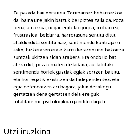
Ze pasada hau entzutea. Zoritxarrez beharrezkoa
da, baina une jakin batzuk berpiztea zaila da. Poza,
pena, amorrua, negar egiteko gogoa, irribarrea,
frustrazioa, beldurra, harrotasuna sentitu ditut,
ahaldunduta sentitu naiz, sentimendu kontrajarri
asko, hizketaren eta elkarrizketaren une bakoitza
zuntzak ukitzen zidan arabera. Eta ondorio bat
atera dut, poza ematen dizkidana, aurkitutako
sentimendu horiek guztiak egiak sortzen baititu,
eta horregatik existitzen da Independentea, eta
egia defendatzen ari bagara, jakin dezakegu
gertatzen dena gertatzen dela ere guk
totalitarismo psikologikoa gainditu dugula.
Utzi iruzkina