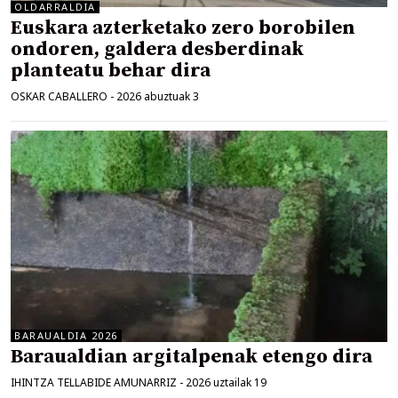
OLDARRALDIA
Euskara azterketako zero borobilen
ondoren, galdera desberdinak
planteatu behar dira
OSKAR CABALLERO
-
2026 abuztuak 3
BARAUALDIA 2026
Baraualdian argitalpenak etengo dira
IHINTZA TELLABIDE AMUNARRIZ
-
2026 uztailak 19