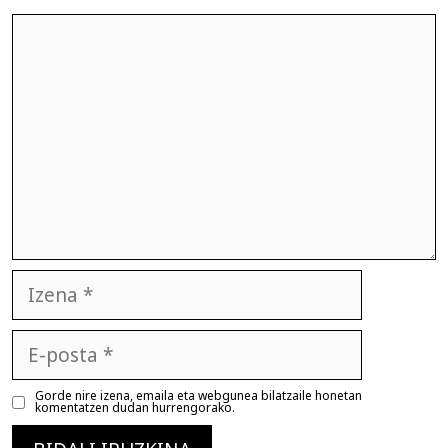
Iruzkina
Izena
E-
posta
Gorde nire izena, emaila eta webgunea bilatzaile honetan
komentatzen dudan hurrengorako.