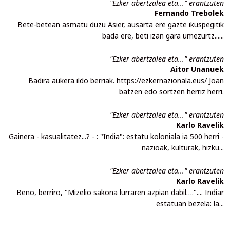
"Ezker abertzalea eta..." erantzuten
Fernando Trebolek
Bete-betean asmatu duzu Asier, ausarta ere gazte ikuspegitik
bada ere, beti izan gara umezurtz......
"Ezker abertzalea eta..." erantzuten
Aitor Unanuek
Badira aukera ildo berriak. https://ezkernazionala.eus/ Joan
batzen edo sortzen herriz herri.
"Ezker abertzalea eta..." erantzuten
Karlo Ravelik
Gainera - kasualitatez...? - : "India": estatu koloniala ia 500 herri -
nazioak, kulturak, hizku...
"Ezker abertzalea eta..." erantzuten
Karlo Ravelik
Beno, berriro, "Mizelio sakona lurraren azpian dabil….".... Indiar
estatuan bezela: la...