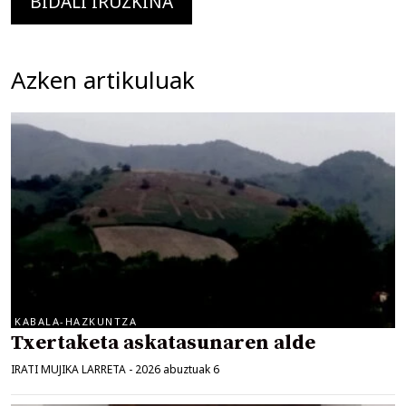
Azken artikuluak
KABALA-HAZKUNTZA
Txertaketa askatasunaren alde
IRATI MUJIKA LARRETA
-
2026 abuztuak 6