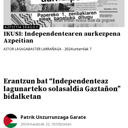
AZPEITIA ERAGILE
IKUSI: Independentearen aurkezpena
Azpeitian
2024 urtarrilak 7
AITOR LASAGABASTER LARRAÑAGA
-
Erantzun bat “Independenteaz
lagunarteko solasaldia Gaztañon”
bidalketan
Patrik Unzurrunzaga Garate
2024 maiatzak 22, 10:50(r)etan