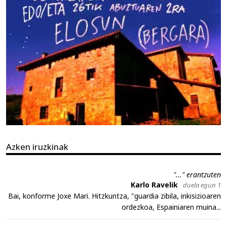
Azken iruzkinak
"..." erantzuten
Karlo Ravelik
duela egun 1
Bai, konforme Joxe Mari. Hitzkuntza, "guardia zibila, inkisizioaren
ordezkoa, Espainiaren muina...