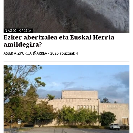
NAZIO-KRISIA
Ezker abertzalea eta Euskal Herria
amildegira?
ASIER AIZPURUA IÑARREA
-
2026 abuztuak 4