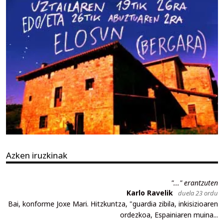
Azken iruzkinak
"..." erantzuten
Karlo Ravelik
duela 23 ordu
Bai, konforme Joxe Mari. Hitzkuntza, "guardia zibila, inkisizioaren
ordezkoa, Espainiaren muina...