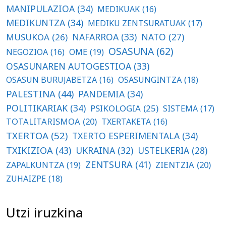
MANIPULAZIOA
(34)
MEDIKUAK
(16)
MEDIKUNTZA
(34)
MEDIKU ZENTSURATUAK
(17)
NAFARROA
(33)
MUSUKOA
(26)
NATO
(27)
OSASUNA
(62)
OME
(19)
NEGOZIOA
(16)
OSASUNAREN AUTOGESTIOA
(33)
OSASUN BURUJABETZA
(16)
OSASUNGINTZA
(18)
PALESTINA
(44)
PANDEMIA
(34)
POLITIKARIAK
(34)
PSIKOLOGIA
(25)
SISTEMA
(17)
TOTALITARISMOA
(20)
TXERTAKETA
(16)
TXERTOA
(52)
TXERTO ESPERIMENTALA
(34)
TXIKIZIOA
(43)
UKRAINA
(32)
USTELKERIA
(28)
ZENTSURA
(41)
ZAPALKUNTZA
(19)
ZIENTZIA
(20)
ZUHAIZPE
(18)
Utzi iruzkina