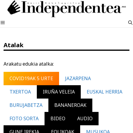
Edukira
salto
egin
MENUA
Atalak
Arakatu edukia atalka:
COVID19AK 5 URTE
JAZARPENA
TXERTOA
IRUÑA VELEIA
EUSKAL HERRIA
BURUJABETZA
BANANEROAK
FOTO SORTA
BIDEO
AUDIO
GUNE IREKIA
EOLIKOAK
MUSUKOA