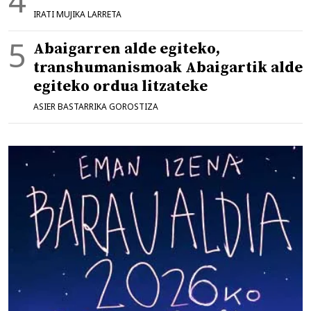
IRATI MUJIKA LARRETA
Abaigarren alde egiteko,
transhumanismoak Abaigartik alde
egiteko ordua litzateke
ASIER BASTARRIKA GOROSTIZA