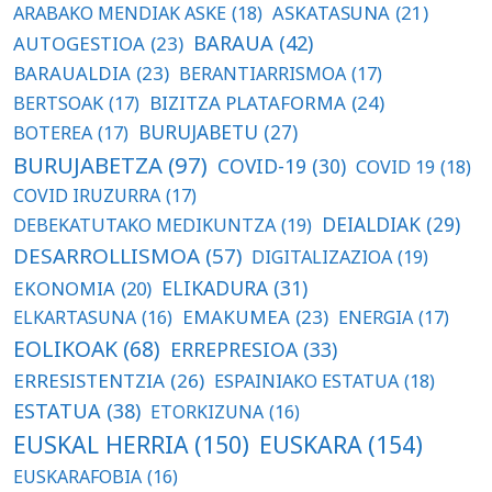
ASKATASUNA
(21)
ARABAKO MENDIAK ASKE
(18)
BARAUA
(42)
AUTOGESTIOA
(23)
BARAUALDIA
(23)
BERANTIARRISMOA
(17)
BIZITZA PLATAFORMA
(24)
BERTSOAK
(17)
BURUJABETU
(27)
BOTEREA
(17)
BURUJABETZA
(97)
COVID-19
(30)
COVID 19
(18)
COVID IRUZURRA
(17)
DEIALDIAK
(29)
DEBEKATUTAKO MEDIKUNTZA
(19)
DESARROLLISMOA
(57)
DIGITALIZAZIOA
(19)
ELIKADURA
(31)
EKONOMIA
(20)
EMAKUMEA
(23)
ELKARTASUNA
(16)
ENERGIA
(17)
EOLIKOAK
(68)
ERREPRESIOA
(33)
ERRESISTENTZIA
(26)
ESPAINIAKO ESTATUA
(18)
ESTATUA
(38)
ETORKIZUNA
(16)
EUSKAL HERRIA
(150)
EUSKARA
(154)
EUSKARAFOBIA
(16)