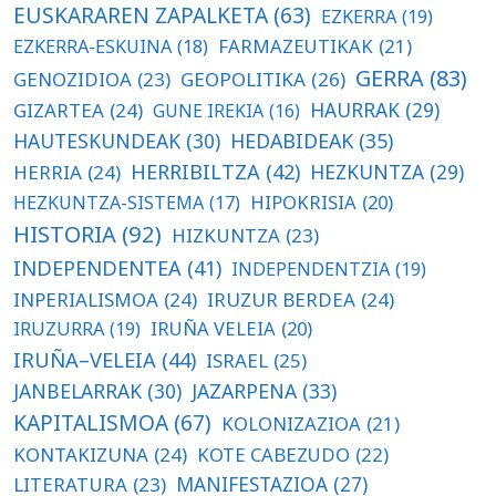
EUSKARAREN ZAPALKETA
(63)
EZKERRA
(19)
FARMAZEUTIKAK
(21)
EZKERRA-ESKUINA
(18)
GERRA
(83)
GENOZIDIOA
(23)
GEOPOLITIKA
(26)
HAURRAK
(29)
GIZARTEA
(24)
GUNE IREKIA
(16)
HAUTESKUNDEAK
(30)
HEDABIDEAK
(35)
HERRIBILTZA
(42)
HEZKUNTZA
(29)
HERRIA
(24)
HIPOKRISIA
(20)
HEZKUNTZA-SISTEMA
(17)
HISTORIA
(92)
HIZKUNTZA
(23)
INDEPENDENTEA
(41)
INDEPENDENTZIA
(19)
INPERIALISMOA
(24)
IRUZUR BERDEA
(24)
IRUZURRA
(19)
IRUÑA VELEIA
(20)
IRUÑA–VELEIA
(44)
ISRAEL
(25)
JANBELARRAK
(30)
JAZARPENA
(33)
KAPITALISMOA
(67)
KOLONIZAZIOA
(21)
KONTAKIZUNA
(24)
KOTE CABEZUDO
(22)
LITERATURA
(23)
MANIFESTAZIOA
(27)