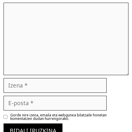
Iruzkina
Izena
E-
posta
Gorde nire izena, emaila eta webgunea bilatzaile honetan
komentatzen dudan hurrengorako.