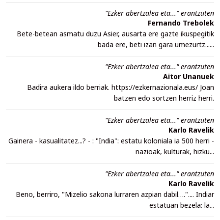
"Ezker abertzalea eta..." erantzuten
Fernando Trebolek
Bete-betean asmatu duzu Asier, ausarta ere gazte ikuspegitik
bada ere, beti izan gara umezurtz......
"Ezker abertzalea eta..." erantzuten
Aitor Unanuek
Badira aukera ildo berriak. https://ezkernazionala.eus/ Joan
batzen edo sortzen herriz herri.
"Ezker abertzalea eta..." erantzuten
Karlo Ravelik
Gainera - kasualitatez...? - : "India": estatu koloniala ia 500 herri -
nazioak, kulturak, hizku...
"Ezker abertzalea eta..." erantzuten
Karlo Ravelik
Beno, berriro, "Mizelio sakona lurraren azpian dabil….".... Indiar
estatuan bezela: la...