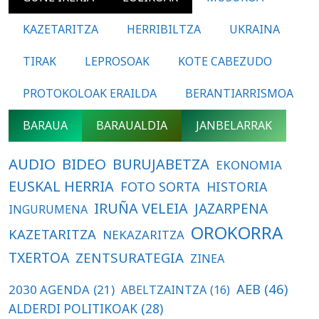
KAZETARITZA
HERRIBILTZA
UKRAINA
TIRAK
LEPROSOAK
KOTE CABEZUDO
PROTOKOLOAK ERAILDA
BERANTIARRISMOA
BARAUA
BARAUALDIA
JANBELARRAK
AUDIO
BIDEO
BURUJABETZA
EKONOMIA
EUSKAL HERRIA
FOTO SORTA
HISTORIA
IRUÑA VELEIA
JAZARPENA
INGURUMENA
OROKORRA
KAZETARITZA
NEKAZARITZA
TXERTOA
ZENTSURATEGIA
ZINEA
AEB
(46)
2030 AGENDA
(21)
ABELTZAINTZA
(16)
ALDERDI POLITIKOAK
(28)