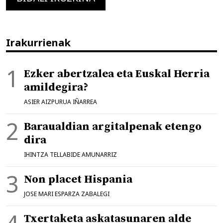
Irakurrienak
Ezker abertzalea eta Euskal Herria
amildegira?
ASIER AIZPURUA IÑARREA
Baraualdian argitalpenak etengo
dira
IHINTZA TELLABIDE AMUNARRIZ
Non placet Hispania
JOSE MARI ESPARZA ZABALEGI
Txertaketa askatasunaren alde