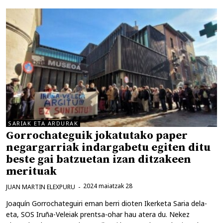
SARIAK ETA ARDURAK
Gorrochateguik jokatutako paper
negargarriak indargabetu egiten ditu
beste gai batzuetan izan ditzakeen
merituak
2024 maiatzak 28
JUAN MARTIN ELEXPURU
Joaquín Gorrochateguiri eman berri dioten Ikerketa Saria dela-
eta, SOS Iruña-Veleiak prentsa-ohar hau atera du. Nekez