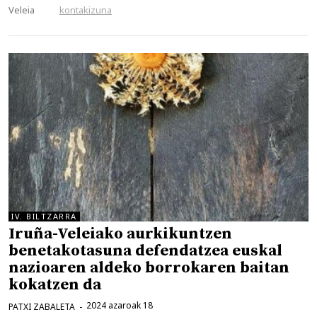
Veleia
kontakizuna
IV. BILTZARRA
Iruña-Veleiako aurkikuntzen
benetakotasuna defendatzea euskal
nazioaren aldeko borrokaren baitan
kokatzen da
2024 azaroak 18
PATXI ZABALETA