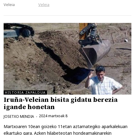
Veleia
Veleia
HISTORIA ZAPALDUA
Iruña-Veleian bisita gidatu berezia
igande honetan
2024 martxoak 8
JOSETXO MENDIA
Martxoaren 10ean goizeko 11etan aztarnategiko aparkalekuan
elkartuko gara. Azken hilabeteotan hondeamakinarekin