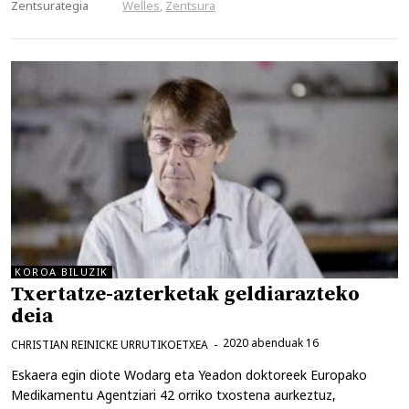
Zentsurategia
Welles
,
Zentsura
KOROA BILUZIK
Txertatze-azterketak geldiarazteko
deia
2020 abenduak 16
CHRISTIAN REINICKE URRUTIKOETXEA
Eskaera egin diote Wodarg eta Yeadon doktoreek Europako
Medikamentu Agentziari 42 orriko txostena aurkeztuz,