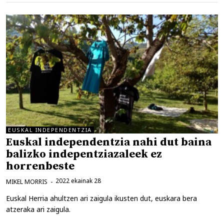
EUSKAL INDEPENDENTZIA
Euskal independentzia nahi dut baina
balizko indepentziazaleek ez
horrenbeste
2022 ekainak 28
MIKEL MORRIS
Euskal Herria ahultzen ari zaigula ikusten dut, euskara bera
atzeraka ari zaigula.