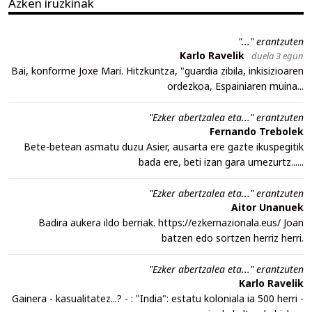
Azken iruzkinak
"..." erantzuten
Karlo Ravelik
duela 3 egun
Bai, konforme Joxe Mari. Hitzkuntza, "guardia zibila, inkisizioaren
ordezkoa, Espainiaren muina...
"Ezker abertzalea eta..." erantzuten
Fernando Trebolek
Bete-betean asmatu duzu Asier, ausarta ere gazte ikuspegitik
bada ere, beti izan gara umezurtz......
"Ezker abertzalea eta..." erantzuten
Aitor Unanuek
Badira aukera ildo berriak. https://ezkernazionala.eus/ Joan
batzen edo sortzen herriz herri.
"Ezker abertzalea eta..." erantzuten
Karlo Ravelik
Gainera - kasualitatez...? - : "India": estatu koloniala ia 500 herri -