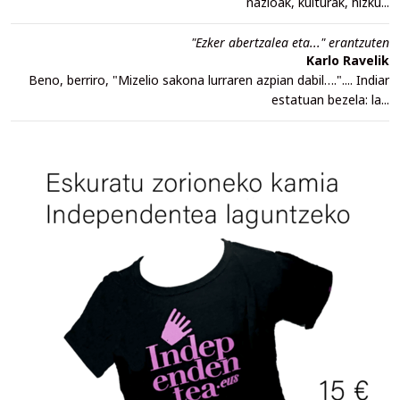
nazioak, kulturak, hizku...
"Ezker abertzalea eta..." erantzuten
Karlo Ravelik
Beno, berriro, "Mizelio sakona lurraren azpian dabil….".... Indiar
estatuan bezela: la...