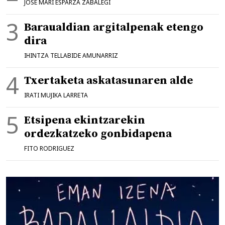
JOSE MARI ESPARZA ZABALEGI
Baraualdian argitalpenak etengo
dira
IHINTZA TELLABIDE AMUNARRIZ
Txertaketa askatasunaren alde
IRATI MUJIKA LARRETA
Etsipena ekintzarekin
ordezkatzeko gonbidapena
FITO RODRIGUEZ