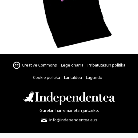
Creative Commons
Lege oharra
Pribatutasun politika
Cookie politika
Lantaldea
Lagundu
Gurekin harremanetan jartzeko:
info@independentea.eus