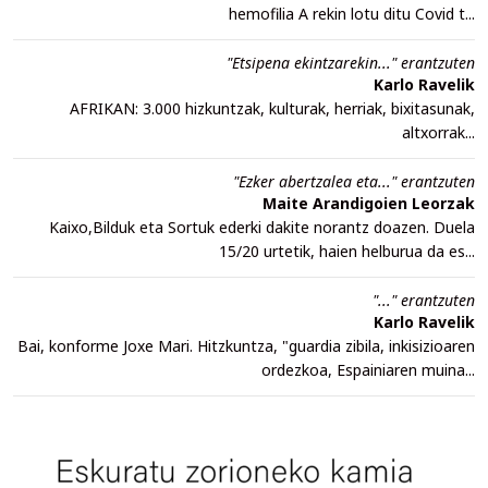
hemofilia A rekin lotu ditu Covid t...
"Etsipena ekintzarekin..." erantzuten
Karlo Ravelik
AFRIKAN: 3.000 hizkuntzak, kulturak, herriak, bixitasunak,
altxorrak...
"Ezker abertzalea eta..." erantzuten
Maite Arandigoien Leorzak
Kaixo,Bilduk eta Sortuk ederki dakite norantz doazen. Duela
15/20 urtetik, haien helburua da es...
"..." erantzuten
Karlo Ravelik
Bai, konforme Joxe Mari. Hitzkuntza, "guardia zibila, inkisizioaren
ordezkoa, Espainiaren muina...