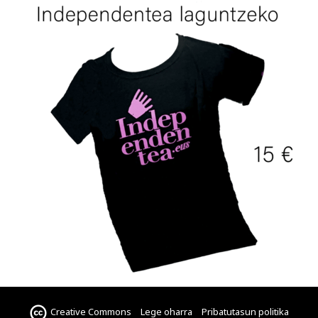
Creative Commons
Lege oharra
Pribatutasun politika