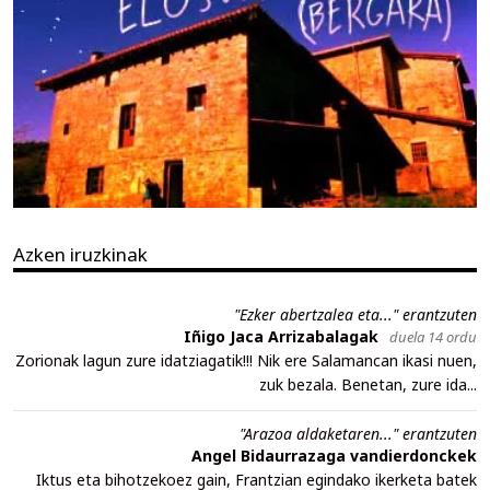
Azken iruzkinak
"Ezker abertzalea eta..." erantzuten
Iñigo Jaca Arrizabalagak
duela 14 ordu
Zorionak lagun zure idatziagatik!!! Nik ere Salamancan ikasi nuen,
zuk bezala. Benetan, zure ida...
"Arazoa aldaketaren..." erantzuten
Angel Bidaurrazaga vandierdonckek
Iktus eta bihotzekoez gain, Frantzian egindako ikerketa batek