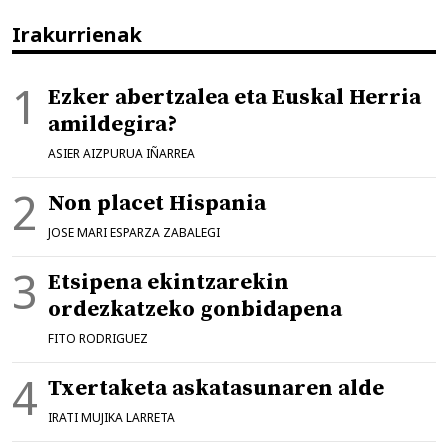
Irakurrienak
Ezker abertzalea eta Euskal Herria
amildegira?
ASIER AIZPURUA IÑARREA
Non placet Hispania
JOSE MARI ESPARZA ZABALEGI
Etsipena ekintzarekin
ordezkatzeko gonbidapena
FITO RODRIGUEZ
Txertaketa askatasunaren alde
IRATI MUJIKA LARRETA