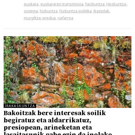
euskara
,
euskararen transmisioa
,
hezkuntza
,
Hezkuntza-
sistema
,
hizkuntza
,
hizkuntza-politika
,
ikastolak
,
murgiltze-eredua
,
nafarroa
IRAKASKUNTZA
Bakoitzak bere interesak soilik
begiratuz eta aldarrikatuz,
presiopean, arineketan eta
lasaitasunik gabe ezin da inolako