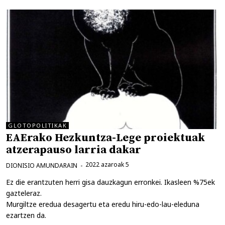
GLOTOPOLITIKAK
EAErako Hezkuntza-Lege proiektuak
atzerapauso larria dakar
2022 azaroak 5
DIONISIO AMUNDARAIN
Ez die erantzuten herri gisa dauzkagun erronkei. Ikasleen %75ek
gazteleraz.
Murgiltze eredua desagertu eta eredu hiru-edo-lau-eleduna
ezartzen da.