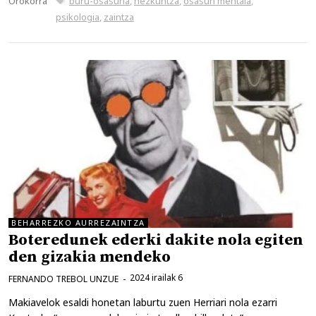
Orokorra
buru-osasuna
,
hezkuntza
,
osasun mentala
,
psikologia
,
zaintza
BEHARREZKO AURREZAINTZA
Boteredunek ederki dakite nola egiten
den gizakia mendeko
2024 irailak 6
FERNANDO TREBOL UNZUE
Makiavelok esaldi honetan laburtu zuen Herriari nola ezarri