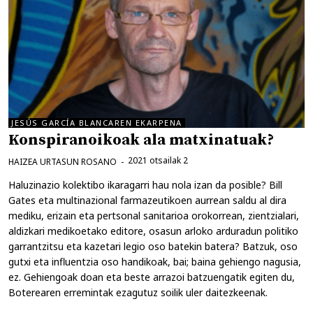
JESÚS GARCÍA BLANCAREN EKARPENA
Konspiranoikoak ala matxinatuak?
2021 otsailak 2
HAIZEA URTASUN ROSANO
Haluzinazio kolektibo ikaragarri hau nola izan da posible? Bill
Gates eta multinazional farmazeutikoen aurrean saldu al dira
mediku, erizain eta pertsonal sanitarioa orokorrean, zientzialari,
aldizkari medikoetako editore, osasun arloko arduradun politiko
garrantzitsu eta kazetari legio oso batekin batera? Batzuk, oso
gutxi eta influentzia oso handikoak, bai; baina gehiengo nagusia,
ez. Gehiengoak doan eta beste arrazoi batzuengatik egiten du,
Boterearen erremintak ezagutuz soilik uler daitezkeenak.