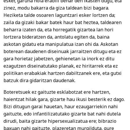
esker, garuna nola erabili behar den ikasten dugu, eta
zinez, modu bakarra da giza taldean bizi bagara.
Heziketa talde osoaren laguntzari esker lortzen da;
zaila da gizaki bakar batek haur bat heztea, taldearen
beharra izaten da, eta horregatik gizartea lan hori
lortzera bideratzen da, antolatu egiten da, baina
askotan gidatu eta manipulatua izan ohi da. Askotan
boterean daudenen diseinuak jarraitzen ditugu eta ez
gara horietaz jabetzen, gehienetan ia inork ez ditu
ezagutzen diseinatutako planak, ez hiritarrek eta ez
politikan erabakiak hartzen dabiltzanek ere, eta gutxi
batzuk dira gidaritzan daudenak.
Boteretsuek ez gaituzte esklabotzat ere hartzen,
haientzat hilak gara, gizarte hau ikusi besterik ez dago.
Bizi ditugun garai hauetan, haur ezaugarriekin nahi
gaituzte, edo infantilizatutako gizarte bat nahi dutela
dirudi, baita gizarte hipersexualizatua ere; bibrazio
baxuan nahi gaituzte, plazeretan murgilduta, gure