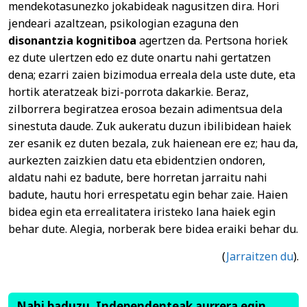
mendekotasunezko jokabideak nagusitzen dira. Hori
jendeari azaltzean, psikologian ezaguna den
disonantzia kognitiboa
agertzen da. Pertsona horiek
ez dute ulertzen edo ez dute onartu nahi gertatzen
dena; ezarri zaien bizimodua erreala dela uste dute, eta
hortik ateratzeak bizi-porrota dakarkie. Beraz,
zilborrera begiratzea erosoa bezain adimentsua dela
sinestuta daude. Zuk aukeratu duzun ibilibidean haiek
zer esanik ez duten bezala, zuk haienean ere ez; hau da,
aurkezten zaizkien datu eta ebidentzien ondoren,
aldatu nahi ez badute, bere horretan jarraitu nahi
badute, hautu hori errespetatu egin behar zaie. Haien
bidea egin eta errealitatera iristeko lana haiek egin
behar dute. Alegia, norberak bere bidea eraiki behar du.
(
Jarraitzen du
).
Nahi baduzu, Independenteak aurrera egin