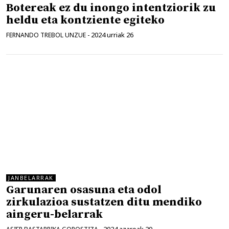
Botereak ez du inongo intentziorik zu
heldu eta kontziente egiteko
2024 urriak 26
FERNANDO TREBOL UNZUE
-
JANBELARRAK
Garunaren osasuna eta odol
zirkulazioa sustatzen ditu mendiko
aingeru-belarrak