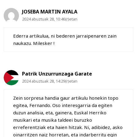
JOSEBA MARTIN AYALA
2024 abuztuak 28, 10:46(r)etan
Ederra artikulua, ni bederen jarraipenaren zain
naukazu. Milesker !
Patrik Unzurrunzaga Garate
2024 abuztuak 28, 14:29(r)etan
Zein sorpresa handia gaur artikulu honekin topo
egitea, Fernando. Oso interesgarria da egiten
duzun analisia, eta, gainera, Euskal Herriko
musikari eta musika taldeei buruzko
erreferentziak eta haien hitzak. Ni, adibidez, asko
oinarritzen naiz horretan, eta indarberritu egin