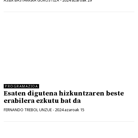
2024 azaroak 29
ASIER BASTARRIKA GOROSTIZA
-
PROGRAMAZIOA
Esaten digutena hizkuntzaren beste
erabilera ezkutu bat da
2024 azaroak 15
FERNANDO TREBOL UNZUE
-