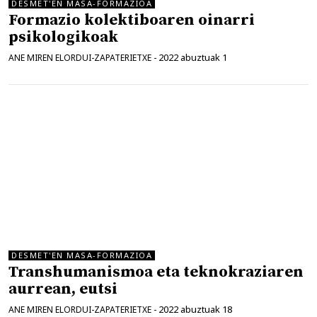
DESMET'EN MASA-FORMAZIOA
Formazio kolektiboaren oinarri
psikologikoak
2022 abuztuak 1
ANE MIREN ELORDUI-ZAPATERIETXE
-
DESMET'EN MASA-FORMAZIOA
Transhumanismoa eta teknokraziaren
aurrean, eutsi
2022 abuztuak 18
ANE MIREN ELORDUI-ZAPATERIETXE
-