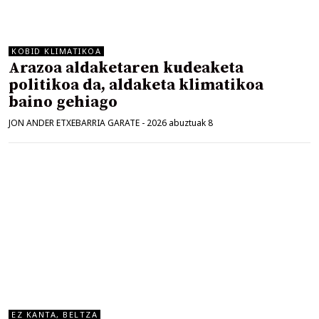
KOBID KLIMATIKOA
Arazoa aldaketaren kudeaketa
politikoa da, aldaketa klimatikoa
baino gehiago
JON ANDER ETXEBARRIA GARATE
-
2026 abuztuak 8
EZ KANTA, BELTZA