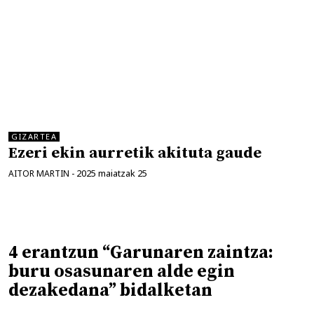
GIZARTEA
Ezeri ekin aurretik akituta gaude
2025 maiatzak 25
AITOR MARTIN
-
4 erantzun “Garunaren zaintza:
buru osasunaren alde egin
dezakedana” bidalketan