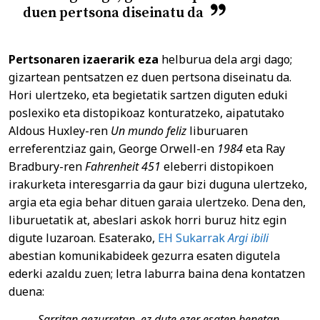
duen pertsona diseinatu da
Pertsonaren izaerarik eza
helburua dela argi dago;
gizartean pentsatzen ez duen pertsona diseinatu da.
Hori ulertzeko, eta begietatik sartzen diguten eduki
poslexiko eta distopikoaz konturatzeko, aipatutako
Aldous Huxley-ren
Un mundo feliz
liburuaren
erreferentziaz gain, George Orwell-en
1984
eta Ray
Bradbury-ren
Fahrenheit 451
eleberri distopikoen
irakurketa interesgarria da gaur bizi duguna ulertzeko,
argia eta egia behar dituen garaia ulertzeko. Dena den,
liburuetatik at, abeslari askok horri buruz hitz egin
digute luzaroan. Esaterako,
EH Sukarrak
Argi ibili
abestian komunikabideek gezurra esaten digutela
ederki azaldu zuen; letra laburra baina dena kontatzen
duena:
Sarritan gezurretan, ez dute ezer esaten benetan,