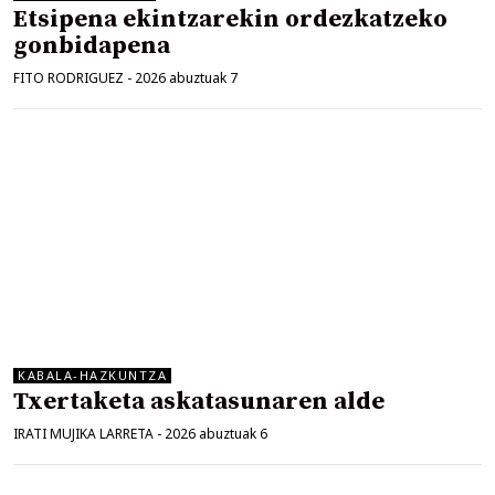
Etsipena ekintzarekin ordezkatzeko
gonbidapena
FITO RODRIGUEZ
-
2026 abuztuak 7
KABALA-HAZKUNTZA
Txertaketa askatasunaren alde
IRATI MUJIKA LARRETA
-
2026 abuztuak 6