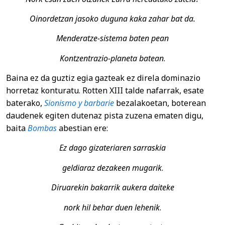
Oinordetzan jasoko duguna kaka zahar bat da.
Menderatze-sistema baten pean
Kontzentrazio-planeta batean
.
Baina ez da guztiz egia gazteak ez direla dominazio
horretaz konturatu. Rotten XIII talde nafarrak, esate
baterako,
Sionismo y barbarie
bezalakoetan, boterean
daudenek egiten dutenaz pista zuzena ematen digu,
baita
Bombas
abestian ere:
Ez dago gizateriaren sarraskia
geldiaraz dezakeen mugarik
.
Diruarekin bakarrik aukera daiteke
nork hil behar duen lehenik
.