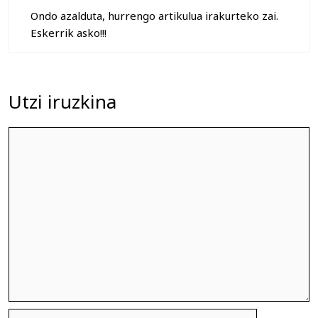
Ondo azalduta, hurrengo artikulua irakurteko zai.
Eskerrik asko!!!
Utzi iruzkina
Iruzkina
Izena