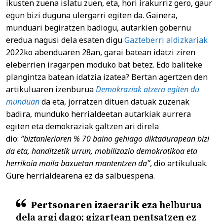
ikusten zuena islatu zuen, eta, hori irakurriz gero, gaur
egun bizi duguna ulergarri egiten da. Gainera,
munduari begiratzen badiogu, autarkien gobernu
eredua nagusi dela esaten digu
Gazteberri aldizkariak
2022ko abenduaren 28an, garai batean idatzi ziren
eleberrien iragarpen moduko bat betez. Edo baliteke
plangintza batean idatzia izatea? Bertan agertzen den
artikuluaren izenburua
Demokraziak atzera egiten du
munduan
da eta, jorratzen dituen datuak zuzenak
badira, munduko herrialdeetan autarkiak aurrera
egiten eta demokraziak galtzen ari direla
dio:
“biztanleriaren % 70 baino gehiago diktadurapean bizi
da eta, handitzetik urrun, mobilizazio demokratikoa eta
herrikoia maila baxuetan mantentzen da”
, dio artikuluak.
Gure herrialdearena ez da salbuespena.
Pertsonaren izaerarik eza
helburua
dela argi dago; gizartean pentsatzen ez