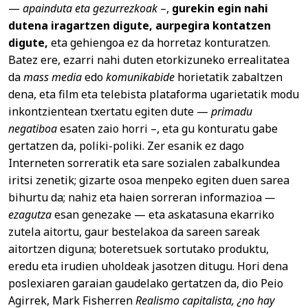
—
apainduta eta gezurrezkoak
–,
gurekin egin nahi
dutena iragartzen digute, aurpegira kontatzen
digute,
eta gehiengoa ez da horretaz konturatzen.
Batez ere, ezarri nahi duten etorkizuneko errealitatea
da
mass media
edo
komunikabide
horietatik zabaltzen
dena, eta film eta telebista plataforma ugarietatik modu
inkontzientean txertatu egiten dute —
primadu
negatiboa
esaten zaio horri –, eta gu konturatu gabe
gertatzen da, poliki-poliki. Zer esanik ez dago
Interneten sorreratik eta sare sozialen zabalkundea
iritsi zenetik; gizarte osoa menpeko egiten duen sarea
bihurtu da; nahiz eta haien sorreran informazioa
—
ezagutza
esan genezake — eta askatasuna ekarriko
zutela aitortu, gaur bestelakoa da sareen sareak
aitortzen diguna; boteretsuek sortutako produktu,
eredu eta irudien uholdeak jasotzen ditugu. Hori dena
poslexiaren garaian gaudelako gertatzen da, dio Peio
Agirrek, Mark Fisherren
Realismo capitalista, ¿no hay