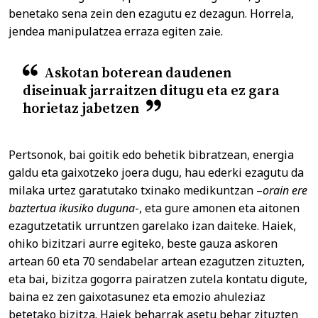
benetako sena zein den ezagutu ez dezagun. Horrela,
jendea manipulatzea erraza egiten zaie.
Askotan boterean daudenen
diseinuak jarraitzen ditugu eta ez gara
horietaz jabetzen
Pertsonok, bai goitik edo behetik bibratzean, energia
galdu eta gaixotzeko joera dugu, hau ederki ezagutu da
milaka urtez garatutako txinako medikuntzan –
orain ere
baztertua ikusiko duguna
-, eta gure amonen eta aitonen
ezagutzetatik urruntzen garelako izan daiteke. Haiek,
ohiko bizitzari aurre egiteko, beste gauza askoren
artean 60 eta 70 sendabelar artean ezagutzen zituzten,
eta bai, bizitza gogorra pairatzen zutela kontatu digute,
baina ez zen gaixotasunez eta emozio ahuleziaz
betetako bizitza. Haiek beharrak asetu behar zituzten