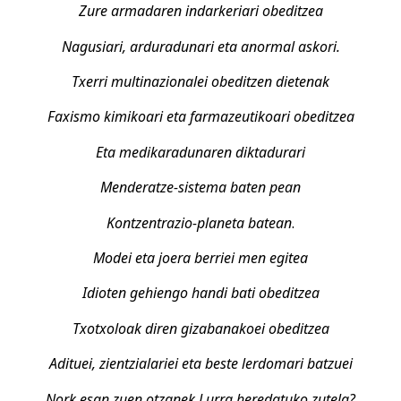
Zure armadaren indarkeriari obeditzea
Nagusiari, arduradunari eta anormal askori.
Txerri multinazionalei obeditzen dietenak
Faxismo kimikoari eta farmazeutikoari obeditzea
Eta medikaradunaren diktadurari
Menderatze-sistema baten pean
Kontzentrazio-planeta batean
.
Modei eta joera berriei men egitea
Idioten gehiengo handi bati obeditzea
Txotxoloak diren gizabanakoei obeditzea
Adituei, zientzialariei eta beste lerdomari batzuei
Nork esan zuen otzanek Lurra heredatuko zutela?