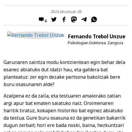
2024 abuztuak 28
4
Fernando Trebol Unzue
Psikologian Doktorea. Zangoza
Garunaren zaintza modu kontzientean egin behar dela
esanez abiatuko dut idatzi hau, eta galdera bat
planteatuz: zer egin dezake pertsona bakoitzak bere
buru osasunaren alde?
Azalpena ez da zaila, eta testuaren amaierako zatian
argi apur bat ematen saiatuko naiz. Oroimenaren
haritik tiratuz, kokapen historiko bat eginez abiatuko
da testua. Gure buru osasuna ez da genetikan bakarrik
dugun zerbait; hori ere bada noski, baina, hezkuntzari