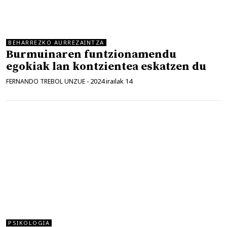
BEHARREZKO AURREZAINTZA
Burmuinaren funtzionamendu
egokiak lan kontzientea eskatzen du
2024 irailak 14
FERNANDO TREBOL UNZUE
-
PSIKOLOGIA