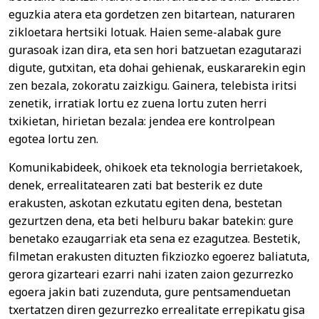
eguzkia atera eta gordetzen zen bitartean, naturaren
zikloetara hertsiki lotuak. Haien seme-alabak gure
gurasoak izan dira, eta sen hori batzuetan ezagutarazi
digute, gutxitan, eta dohai gehienak, euskararekin egin
zen bezala, zokoratu zaizkigu. Gainera, telebista iritsi
zenetik, irratiak lortu ez zuena lortu zuten herri
txikietan, hirietan bezala: jendea ere kontrolpean
egotea lortu zen.
Komunikabideek, ohikoek eta teknologia berrietakoek,
denek, errealitatearen zati bat besterik ez dute
erakusten, askotan ezkutatu egiten dena, bestetan
gezurtzen dena, eta beti helburu bakar batekin: gure
benetako ezaugarriak eta sena ez ezagutzea. Bestetik,
filmetan erakusten dituzten fikziozko egoerez baliatuta,
gerora gizarteari ezarri nahi izaten zaion gezurrezko
egoera jakin bati zuzenduta, gure pentsamenduetan
txertatzen diren gezurrezko errealitate errepikatu gisa