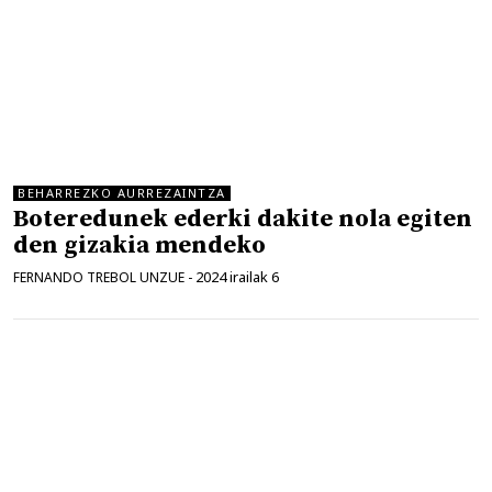
BEHARREZKO AURREZAINTZA
Boteredunek ederki dakite nola egiten
den gizakia mendeko
2024 irailak 6
FERNANDO TREBOL UNZUE
-