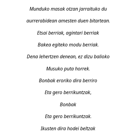
Munduko masak otzan jarraituko du
aurrerabidean amesten duen bitartean
.
Etsai berriak, agintari berriak
Bakea egiteko modu berriak
.
Dena lehertzen denean, ez dizu balioko
Musuko puta horrek
.
Bonbak eroriko dira berriro
Eta gero berrikuntzak
,
Bonbak
Eta gero berrikuntzak
.
Ikusten dira hodei beltzak