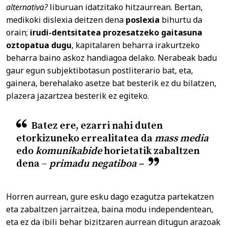
alternativa?
liburuan idatzitako hitzaurrean. Bertan,
medikoki dislexia deitzen dena
poslexia
bihurtu da
orain;
irudi-dentsitatea prozesatzeko gaitasuna
oztopatua dugu
, kapitalaren beharra irakurtzeko
beharra baino askoz handiagoa delako. Nerabeak badu
gaur egun subjektibotasun postliterario bat, eta,
gainera, berehalako asetze bat besterik ez du bilatzen,
plazera jazartzea besterik ez egiteko.
Batez ere, ezarri nahi duten
etorkizuneko errealitatea da
mass media
edo
komunikabide
horietatik zabaltzen
dena –
primadu negatiboa –
Horren aurrean, gure esku dago ezagutza partekatzen
eta zabaltzen jarraitzea, baina modu independentean,
eta ez da ibili behar bizitzaren aurrean ditugun arazoak