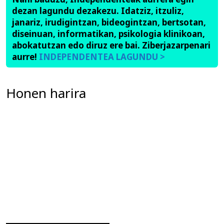
dezan lagundu dezakezu. Idatziz, itzuliz,
janariz, irudigintzan, bideogintzan, bertsotan,
diseinuan, informatikan, psikologia klinikoan,
abokatutzan edo diruz ere bai. Ziberjazarpenari
aurre!
INDEPENDENTEA LAGUNDU >
Honen harira