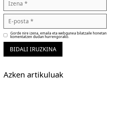
E-
posta
Gorde nire izena, emaila eta webgunea bilatzaile honetan
komentatzen dudan hurrengorako.
Azken artikuluak