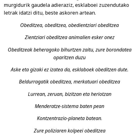
murgidurik gaudela adieraziz, esklaboei zuzendutako
letrak idatzi ditu, beste askoren artean.
Obeditzea, obeditzea, obedientziari obeditzea
Zientziari obeditzea animalien esker onez
Obeditzeak beheragoko bihurtzen zaitu, zure borondatea
oparitzen duzu
Aske eta gizaki ez izatea da, esklaboek obeditzen dute.
Beldurragatik obeditzea, merkatuari obeditzea
Lurrean, zeruan, bizitzan eta heriotzan
Menderatze-sistema baten pean
Kontzentrazio-planeta batean
.
Zure poliziaren kolpeei obeditzea