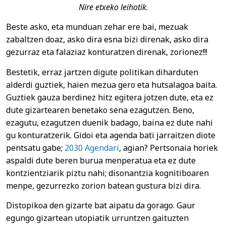
Nire etxeko leihotik
.
Beste asko, eta munduan zehar ere bai, mezuak
zabaltzen doaz, asko dira esna bizi direnak, asko dira
gezurraz eta falaziaz konturatzen direnak, zorionez!!!
Bestetik, erraz jartzen digute politikan diharduten
alderdi guztiek, haien mezua gero eta hutsalagoa baita.
Guztiek gauza berdinez hitz egitera jotzen dute, eta ez
dute gizartearen benetako sena ezagutzen. Beno,
ezagutu, ezagutzen duenik badago, baina ez dute nahi
gu konturatzerik. Gidoi eta agenda bati jarraitzen diote
pentsatu gabe;
2030 Agendari
, agian? Pertsonaia horiek
aspaldi dute beren burua menperatua eta ez dute
kontzientziarik piztu nahi; disonantzia kognitiboaren
menpe, gezurrezko zorion batean gustura bizi dira.
Distopikoa den gizarte bat aipatu da gorago. Gaur
egungo gizartean utopiatik urruntzen gaituzten