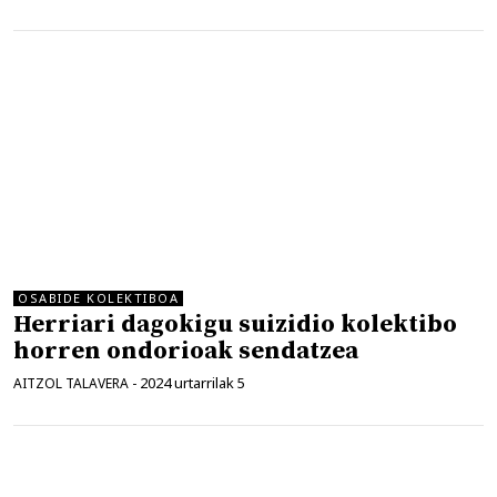
OSABIDE KOLEKTIBOA
Herriari dagokigu suizidio kolektibo
horren ondorioak sendatzea
2024 urtarrilak 5
AITZOL TALAVERA
-