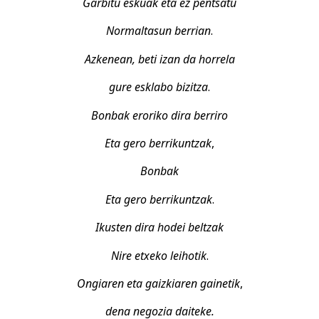
Garbitu eskuak eta ez pentsatu
Normaltasun berrian
.
Azkenean, beti izan da horrela
gure esklabo bizitza
.
Bonbak eroriko dira berriro
Eta gero berrikuntzak
,
Bonbak
Eta gero berrikuntzak
.
Ikusten dira hodei beltzak
Nire etxeko leihotik
.
Ongiaren eta gaizkiaren gainetik
,
dena negozia daiteke.