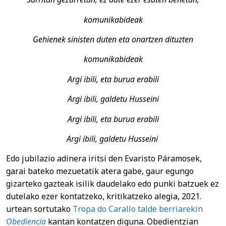
komunikabideak
Gehienek sinisten duten eta onartzen dituzten
komunikabideak
Argi ibili, eta burua erabili
Argi ibili, galdetu Husseini
Argi ibili, eta burua erabili
Argi ibili, galdetu Husseini
Edo jubilazio adinera iritsi den Evaristo Páramosek,
garai bateko mezuetatik atera gabe, gaur egungo
gizarteko gazteak isilik daudelako edo punki batzuek ez
dutelako ezer kontatzeko, kritikatzeko alegia, 2021.
urtean sortutako
Tropa do Carallo talde berriarekin
Obediencia
kantan kontatzen diguna. Obedientzian