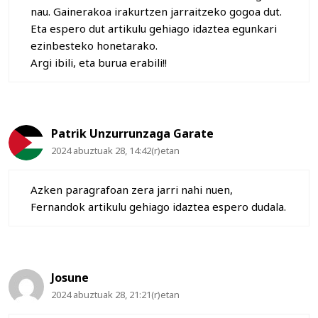
nau. Gainerakoa irakurtzen jarraitzeko gogoa dut.
Eta espero dut artikulu gehiago idaztea egunkari
ezinbesteko honetarako.
Argi ibili, eta burua erabili!!
Patrik Unzurrunzaga Garate
2024 abuztuak 28, 14:42(r)etan
Azken paragrafoan zera jarri nahi nuen,
Fernandok artikulu gehiago idaztea espero dudala.
Josune
2024 abuztuak 28, 21:21(r)etan