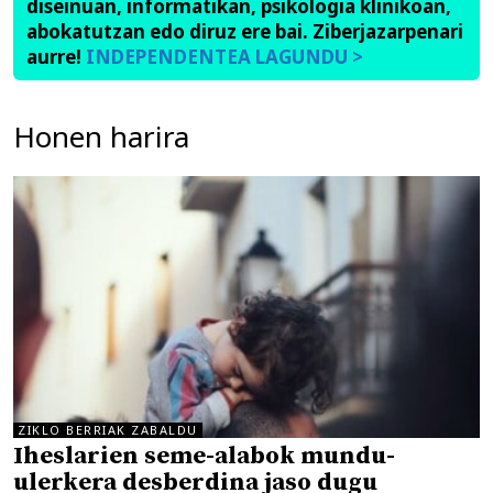
diseinuan, informatikan, psikologia klinikoan,
abokatutzan edo diruz ere bai. Ziberjazarpenari
aurre!
INDEPENDENTEA LAGUNDU >
Honen harira
ZIKLO BERRIAK ZABALDU
Iheslarien seme-alabok mundu-
ulerkera desberdina jaso dugu