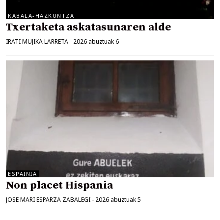
KABALA-HAZKUNTZA
Txertaketa askatasunaren alde
IRATI MUJIKA LARRETA
-
2026 abuztuak 6
ESPAINIA
Non placet Hispania
JOSE MARI ESPARZA ZABALEGI
-
2026 abuztuak 5