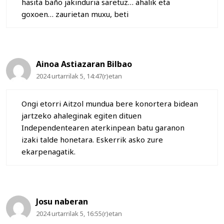
hasita baño jakinduria saretuz… ahalik eta
goxoen… zaurietan muxu, beti
Ainoa Astiazaran Bilbao
2024 urtarrilak 5, 14:47(r)etan
Ongi etorri Aitzol mundua bere konortera bidean
jartzeko ahaleginak egiten dituen
Independentearen aterkinpean batu garanon
izaki talde honetara. Eskerrik asko zure
ekarpenagatik.
Josu naberan
2024 urtarrilak 5, 16:55(r)etan