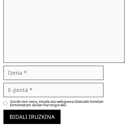
Izena
E-
posta
Gorde nire izena, emaila eta webgunea bilatzaile honetan
komentatzen dudan hurrengorako.