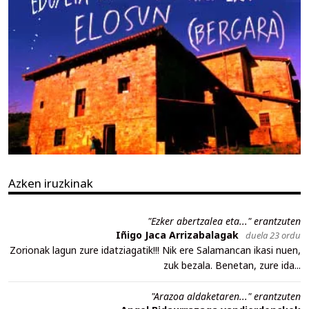
Azken iruzkinak
"Ezker abertzalea eta..." erantzuten
Iñigo Jaca Arrizabalagak
duela 23 ordu
Zorionak lagun zure idatziagatik!!! Nik ere Salamancan ikasi nuen,
zuk bezala. Benetan, zure ida...
"Arazoa aldaketaren..." erantzuten