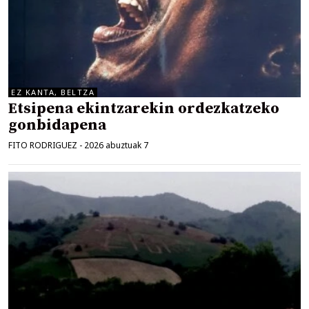
EZ KANTA, BELTZA
Etsipena ekintzarekin ordezkatzeko
gonbidapena
FITO RODRIGUEZ
-
2026 abuztuak 7