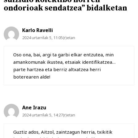
ondorioak sendatzea” bidalketan
Karlo Ravelli
2024 urtarrilak 5, 11:05(r)etan
Oso ona, bai, argi ta garbi elkar entzutea, min
amankomunak ikustea, etsaiak identifikatzea…
parte hartzea eta berriz altxatzea herri
boterearen alde!
Ane Irazu
2024 urtarrilak 5, 14:27(r)etan
Guztiz ados, Aitzol, zaintzagun herria, txikitik