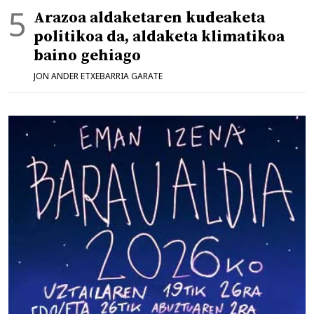
Arazoa aldaketaren kudeaketa
politikoa da, aldaketa klimatikoa
baino gehiago
JON ANDER ETXEBARRIA GARATE