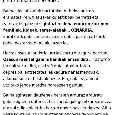
gintuzten, sareak berreraikiz.
Baina, ildo ofizialak hartutako ibilbidea aurrera
eramatearren, tratu txar kolektiboak berretsi eta
zaintzarik gabe utzi gintuzten
dena ematen zutenen
familiak, kideak, seme-alabak… OINARRIA.
Zaintzarik gabe, entzunak izan gabe, parte hartzerik
gabe, bazterrean utziak, jazarriak…
Horrek osasun ondorio larriak sortu ditu gure herrian.
Osasun mental galera handiak eman dira.
Trastorno
larriak sortu ditu, eskizofrenia, bipolaritatea,
depresioa, antsietatea, elikadura nahasmenduak,
alkoholismoa… besteak beste. Eta, nola ez, alboan
utzitako jende mordoa noraezean galdua.
Baina agintean daudenek beraien arduraz arduratu
gabe segitzen dutenez, herriari dagokigu elkar saretzea
eta suizidio kolektibo horren ondorioak sendatzea. Albo
kalte kontsideratu gintuztenon ondoeza denon ardura