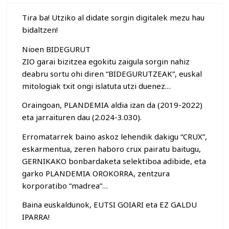
Tira ba! Utziko al didate sorgin digitalek mezu hau
bidaltzen!
Nioen BIDEGURUT
ZIO garai bizitzea egokitu zaigula sorgin nahiz
deabru sortu ohi diren “BIDEGURUTZEAK”, euskal
mitologiak txit ongi islatuta utzi duenez…
Oraingoan, PLANDEMIA aldia izan da (2019-2022)
eta jarraituren dau (2.024-3.030).
Erromatarrek baino askoz lehendik dakigu “CRUX”,
eskarmentua, zeren haboro crux pairatu baitugu,
GERNIKAKO bonbardaketa selektiboa adibide, eta
garko PLANDEMIA OROKORRA, zentzura
korporatibo “madrea”…
Baina euskaldunok, EUTSI GOIARI eta EZ GALDU
IPARRA!