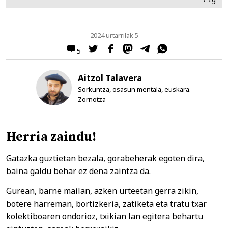
2024 urtarrilak 5
5
Aitzol Talavera
Sorkuntza, osasun mentala, euskara.
Zornotza
Herria zaindu!
Gatazka guztietan bezala, gorabeherak egoten dira,
baina galdu behar ez dena zaintza da.
Gurean, barne mailan, azken urteetan gerra zikin,
botere harreman, bortizkeria, zatiketa eta tratu txar
kolektiboaren ondorioz, txikian lan egitera behartu