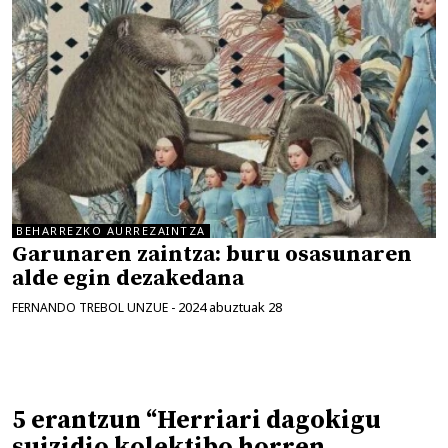
BEHARREZKO AURREZAINTZA
Garunaren zaintza: buru osasunaren
alde egin dezakedana
2024 abuztuak 28
FERNANDO TREBOL UNZUE
-
5 erantzun “Herriari dagokigu
suizidio kolektibo horren