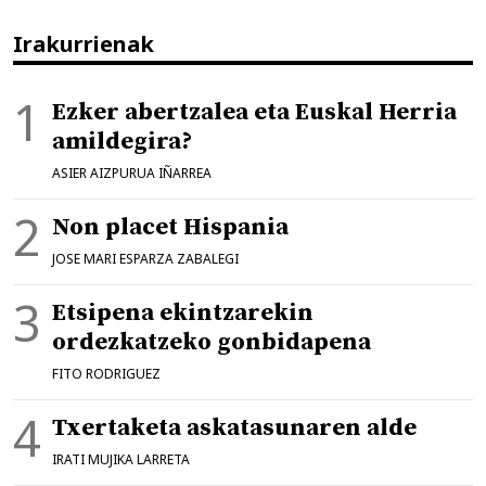
Irakurrienak
Ezker abertzalea eta Euskal Herria
amildegira?
ASIER AIZPURUA IÑARREA
Non placet Hispania
JOSE MARI ESPARZA ZABALEGI
Etsipena ekintzarekin
ordezkatzeko gonbidapena
FITO RODRIGUEZ
Txertaketa askatasunaren alde
IRATI MUJIKA LARRETA