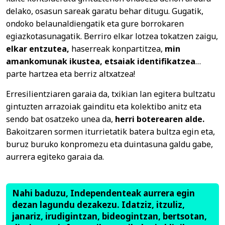
delako, osasun sareak garatu behar ditugu. Gugatik,
ondoko belaunaldiengatik eta gure borrokaren
egiazkotasunagatik. Berriro elkar lotzea tokatzen zaigu,
elkar entzutea,
haserreak konpartitzea,
min
amankomunak ikustea,
etsaiak identifikatzea
…
parte hartzea eta berriz altxatzea!
Erresilientziaren garaia da, txikian lan egitera bultzatu
gintuzten arrazoiak gainditu eta kolektibo anitz eta
sendo bat osatzeko unea da,
herri boterearen alde.
Bakoitzaren sormen iturrietatik batera bultza egin eta,
buruz buruko konpromezu eta duintasuna galdu gabe,
aurrera egiteko garaia da.
Nahi baduzu, Independenteak aurrera egin
dezan lagundu dezakezu. Idatziz, itzuliz,
janariz, irudigintzan, bideogintzan, bertsotan,