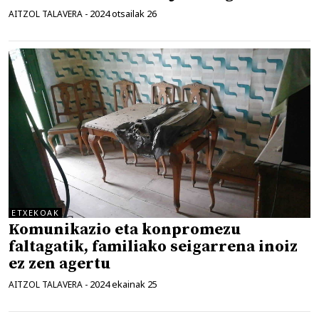
2024 otsailak 26
AITZOL TALAVERA
-
ETXEKOAK
Komunikazio eta konpromezu
faltagatik, familiako seigarrena inoiz
ez zen agertu
2024 ekainak 25
AITZOL TALAVERA
-