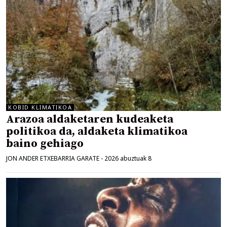
KOBID KLIMATIKOA
Arazoa aldaketaren kudeaketa
politikoa da, aldaketa klimatikoa
baino gehiago
JON ANDER ETXEBARRIA GARATE
-
2026 abuztuak 8