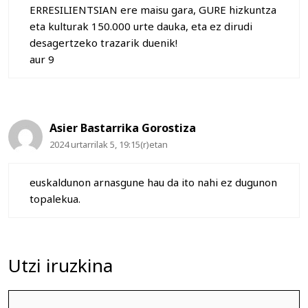
ERRESILIENTSIAN ere maisu gara, GURE hizkuntza
eta kulturak 150.000 urte dauka, eta ez dirudi
desagertzeko trazarik duenik!
aur 9
Asier Bastarrika Gorostiza
2024 urtarrilak 5, 19:15(r)etan
euskaldunon arnasgune hau da ito nahi ez dugunon
topalekua.
Utzi iruzkina
Iruzkina