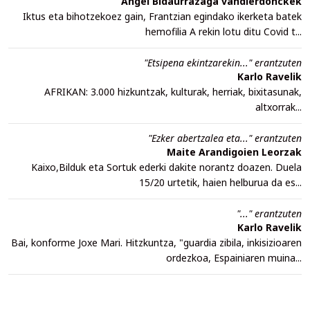
Angel Bidaurrazaga vandierdonckek
Iktus eta bihotzekoez gain, Frantzian egindako ikerketa batek
hemofilia A rekin lotu ditu Covid t...
"Etsipena ekintzarekin..." erantzuten
Karlo Ravelik
AFRIKAN: 3.000 hizkuntzak, kulturak, herriak, bixitasunak,
altxorrak...
"Ezker abertzalea eta..." erantzuten
Maite Arandigoien Leorzak
Kaixo,Bilduk eta Sortuk ederki dakite norantz doazen. Duela
15/20 urtetik, haien helburua da es...
"..." erantzuten
Karlo Ravelik
Bai, konforme Joxe Mari. Hitzkuntza, "guardia zibila, inkisizioaren
ordezkoa, Espainiaren muina...