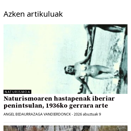
Azken artikuluak
NATURISMOA
Naturismoaren hastapenak iberiar
penintsulan, 1936ko gerrara arte
ANGEL BIDAURRAZAGA VANDIERDONCK
-
2026 abuztuak 9