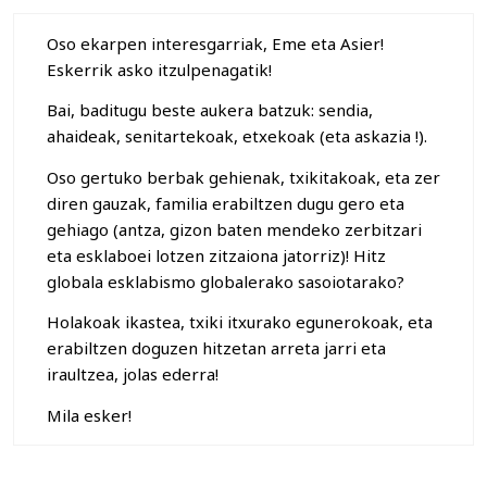
Oso ekarpen interesgarriak, Eme eta Asier!
Eskerrik asko itzulpenagatik!
Bai, baditugu beste aukera batzuk: sendia,
ahaideak, senitartekoak, etxekoak (eta askazia !).
Oso gertuko berbak gehienak, txikitakoak, eta zer
diren gauzak, familia erabiltzen dugu gero eta
gehiago (antza, gizon baten mendeko zerbitzari
eta esklaboei lotzen zitzaiona jatorriz)! Hitz
globala esklabismo globalerako sasoiotarako?
Holakoak ikastea, txiki itxurako egunerokoak, eta
erabiltzen doguzen hitzetan arreta jarri eta
iraultzea, jolas ederra!
Mila esker!