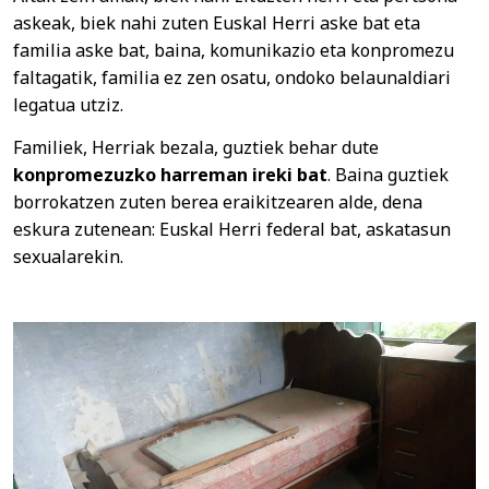
askeak, biek nahi zuten Euskal Herri aske bat eta
familia aske bat, baina, komunikazio eta konpromezu
faltagatik, familia ez zen osatu, ondoko belaunaldiari
legatua utziz.
Familiek, Herriak bezala, guztiek behar dute
konpromezuzko harreman ireki bat
. Baina guztiek
borrokatzen zuten berea eraikitzearen alde, dena
eskura zutenean: Euskal Herri federal bat, askatasun
sexualarekin.