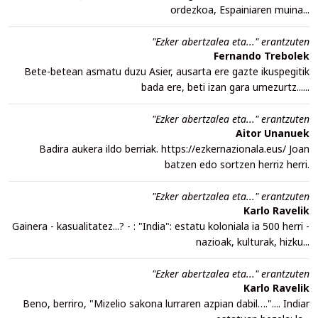
ordezkoa, Espainiaren muina...
"Ezker abertzalea eta..." erantzuten
Fernando Trebolek
Bete-betean asmatu duzu Asier, ausarta ere gazte ikuspegitik
bada ere, beti izan gara umezurtz......
"Ezker abertzalea eta..." erantzuten
Aitor Unanuek
Badira aukera ildo berriak. https://ezkernazionala.eus/ Joan
batzen edo sortzen herriz herri.
"Ezker abertzalea eta..." erantzuten
Karlo Ravelik
Gainera - kasualitatez...? - : "India": estatu koloniala ia 500 herri -
nazioak, kulturak, hizku...
"Ezker abertzalea eta..." erantzuten
Karlo Ravelik
Beno, berriro, "Mizelio sakona lurraren azpian dabil….".... Indiar