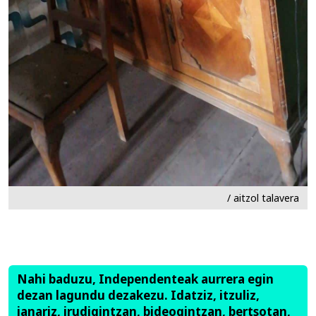
/ aitzol talavera
Nahi baduzu, Independenteak aurrera egin
dezan lagundu dezakezu. Idatziz, itzuliz,
janariz, irudigintzan, bideogintzan, bertsotan,