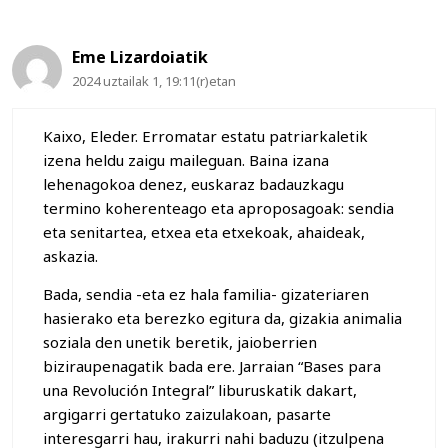
Eme Lizardoiatik
2024 uztailak 1, 19:11(r)etan
Kaixo, Eleder. Erromatar estatu patriarkaletik
izena heldu zaigu maileguan. Baina izana
lehenagokoa denez, euskaraz badauzkagu
termino koherenteago eta aproposagoak: sendia
eta senitartea, etxea eta etxekoak, ahaideak,
askazia.
Bada, sendia -eta ez hala familia- gizateriaren
hasierako eta berezko egitura da, gizakia animalia
soziala den unetik beretik, jaioberrien
biziraupenagatik bada ere. Jarraian “Bases para
una Revolución Integral” liburuskatik dakart,
argigarri gertatuko zaizulakoan, pasarte
interesgarri hau, irakurri nahi baduzu (itzulpena