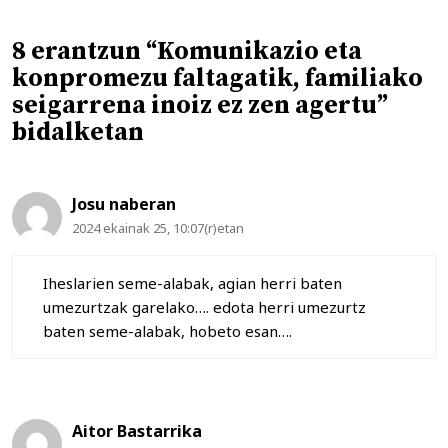
8 erantzun “Komunikazio eta
konpromezu faltagatik, familiako
seigarrena inoiz ez zen agertu”
bidalketan
Josu naberan
2024 ekainak 25, 10:07(r)etan
Iheslarien seme-alabak, agian herri baten
umezurtzak garelako…. edota herri umezurtz
baten seme-alabak, hobeto esan….
Aitor Bastarrika