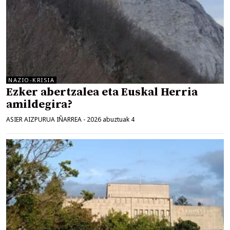
NAZIO-KRISIA
Ezker abertzalea eta Euskal Herria
amildegira?
ASIER AIZPURUA IÑARREA
-
2026 abuztuak 4