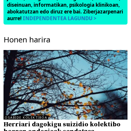
diseinuan, informatikan, psikologia klinikoan,
abokatutzan edo diruz ere bai. Ziberjazarpenari
aurre!
INDEPENDENTEA LAGUNDU >
Honen harira
OSABIDE KOLEKTIBOA
Herriari dagokigu suizidio kolektibo