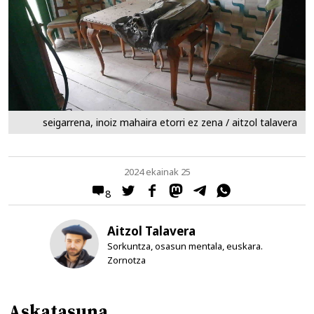
seigarrena, inoiz mahaira etorri ez zena / aitzol talavera
2024 ekainak 25
8
Aitzol Talavera
Sorkuntza, osasun mentala, euskara.
Zornotza
Askatasuna