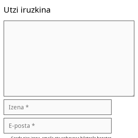
Utzi iruzkina
Iruzkina
Izena
E-
posta