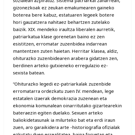
sozialean azpiratuz. Sistema patriarkal zaharrean,
gizonezkoak ez zeukan emakumearen gaineko
boterea bere kabuz, estatuaren legeek botere
hori gauzatzera nahitaez behartzen zutelako
baizik. XIX. mendeko iraultza liberalen aurretik,
patriarkatua klase gorenetan baino ez zen
esistitzen, erromatar zuzenbidea indarrean
mantentzen zuten haietan. Herritar klasea, aldiz,
ohiturazko zuzenbidearen arabera gidatzen zen,
berdinen arteko gutxieneko erregulazio ez-
sexista batean.
“Ohiturazko legedi ez-patriarkalak zuzenbide
erromatarra ordezkatu zuen IV. mendean, lege
estatalen izaerak demokrazia zuzenean eta
ekonomia komunalean oinarritutako gizartearekin
bateraezin egiten duelako. Sexuen arteko
baliokidetasunak ia milurteko bat eta erdi iraun
zuen, aro garaikidera arte -historiografia ofizialak
ezkutatu duen errealitatea, baina foruetan eta