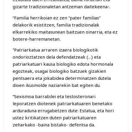
gizarte tradizionaletan antzeman daitekeena-.
“Familia herrikoian ez zen “pater familias”
delakorik esistitzen, familia tradizionalak
elkarrekiko maitasunean baitzuen oinarria, eta ez
botere-harremanetan.
“Patriarkatua arraren izaera biologikotik
ondorioztatzen dela defendatzeak (…) eta
patriarkatuari kausa biologiko edota hormonala
egozteak, osagai biologiko batzuek gizakien
pentsaera eta jokabidea determinatzen dutela
dioen ikusmolde naziarekin bat egiten du.
“Sexismoa barrabilei eta testosteronari
leporatzen diotenek patriarkatuaren benetako
arduraduna errugabetzen dute: Estatua, eta hori
ustez kritikatzen duten patriarkatuaren
zeharkako -baina bistako- defentsa da.