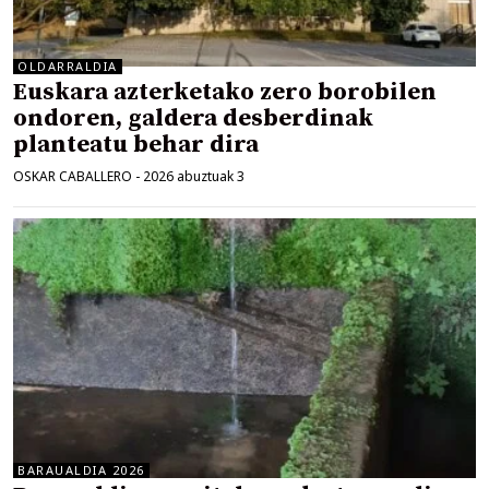
OLDARRALDIA
Euskara azterketako zero borobilen
ondoren, galdera desberdinak
planteatu behar dira
OSKAR CABALLERO
-
2026 abuztuak 3
BARAUALDIA 2026