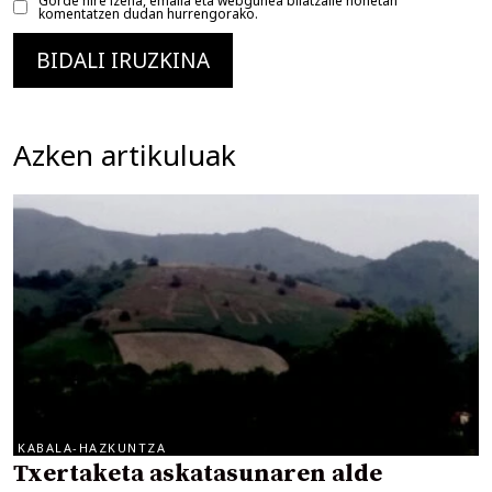
Gorde nire izena, emaila eta webgunea bilatzaile honetan
komentatzen dudan hurrengorako.
Azken artikuluak
KABALA-HAZKUNTZA
Txertaketa askatasunaren alde