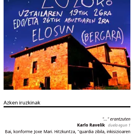
Azken iruzkinak
"..." erantzuten
Karlo Ravelik
duela egun 1
Bai, konforme Joxe Mari. Hitzkuntza, "guardia zibila, inkisizioaren