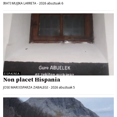
IRATI MUJIKA LARRETA
-
2026 abuztuak 6
ESPAINIA
Non placet Hispania
JOSE MARI ESPARZA ZABALEGI
-
2026 abuztuak 5