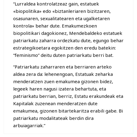
“Lurraldea kontrolatzeaz gain, estatuek
«biopolitika» edo «biztanleriaren bizitzaren,
osasunaren, sexualitatearen eta ugalketaren
kontrola» behar dute. Emakumezkoen
biopolitikari dagokionez, Mendebaldeko estatuek
patriarkatu zaharra ordezkatu dute, egungo behar
estrategikoetara egokitzen den eredu batekin:
“feminismo” deitu duten patriarkatu berri bat.
“Patriarkatu zaharraren eta berriaren arteko
aldea zera da: lehenengoan, Estatuak zeharka
menderatzen zuen emakumea gizonen bidez,
legeek haren nagusi izatera behartuta, eta
patriarkatu berrian, berriz, Estatu erakundeak eta
Kapitalak zuzenean menderatzen dute
emakumea, gizonen bitartekaritza erabili gabe. Bi
patriarkatu modalitateak berdin dira
arbuiagarriak.”