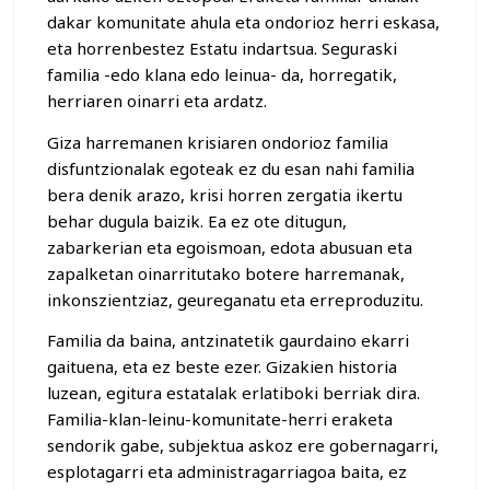
dakar komunitate ahula eta ondorioz herri eskasa,
eta horrenbestez Estatu indartsua. Seguraski
familia -edo klana edo leinua- da, horregatik,
herriaren oinarri eta ardatz.
Giza harremanen krisiaren ondorioz familia
disfuntzionalak egoteak ez du esan nahi familia
bera denik arazo, krisi horren zergatia ikertu
behar dugula baizik. Ea ez ote ditugun,
zabarkerian eta egoismoan, edota abusuan eta
zapalketan oinarritutako botere harremanak,
inkonszientziaz, geureganatu eta erreproduzitu.
Familia da baina, antzinatetik gaurdaino ekarri
gaituena, eta ez beste ezer. Gizakien historia
luzean, egitura estatalak erlatiboki berriak dira.
Familia-klan-leinu-komunitate-herri eraketa
sendorik gabe, subjektua askoz ere gobernagarri,
esplotagarri eta administragarriagoa baita, ez