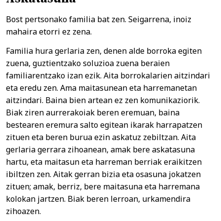
Bost pertsonako familia bat zen. Seigarrena, inoiz
mahaira etorri ez zena.
Familia hura gerlaria zen, denen alde borroka egiten
zuena, guztientzako soluzioa zuena beraien
familiarentzako izan ezik. Aita borrokalarien aitzindari
eta eredu zen. Ama maitasunean eta harremanetan
aitzindari. Baina bien artean ez zen komunikaziorik.
Biak ziren aurrerakoiak beren eremuan, baina
bestearen eremura salto egitean ikarak harrapatzen
zituen eta beren burua ezin askatuz zebiltzan. Aita
gerlaria gerrara zihoanean, amak bere askatasuna
hartu, eta maitasun eta harreman berriak eraikitzen
ibiltzen zen. Aitak gerran bizia eta osasuna jokatzen
zituen; amak, berriz, bere maitasuna eta harremana
kolokan jartzen. Biak beren lerroan, urkamendira
zihoazen.