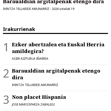
Baraualdian argitalpenak etengo dira
IHINTZA TELLABIDE AMUNARRIZ
-
2026 uztailak 19
Irakurrienak
Ezker abertzalea eta Euskal Herria
amildegira?
ASIER AIZPURUA IÑARREA
Baraualdian argitalpenak etengo
dira
IHINTZA TELLABIDE AMUNARRIZ
Non placet Hispania
JOSE MARI ESPARZA ZABALEGI