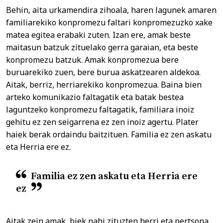
Behin, aita urkamendira zihoala, haren lagunek amaren
familiarekiko konpromezu faltari konpromezuzko xake
matea egitea erabaki zuten. Izan ere, amak beste
maitasun batzuk zituelako gerra garaian, eta beste
konpromezu batzuk. Amak konpromezua bere
buruarekiko zuen, bere burua askatzearen aldekoa.
Aitak, berriz, herriarekiko konpromezua. Baina bien
arteko komunikazio faltagatik eta batak bestea
laguntzeko konpromezu faltagatik, familiara inoiz
gehitu ez zen seigarrena ez zen inoiz agertu. Plater
haiek berak ordaindu baitzituen. Familia ez zen askatu
eta Herria ere ez.
Familia ez zen askatu eta Herria ere
ez
Aitak zein amak, biek nahi zituzten herri eta pertsona