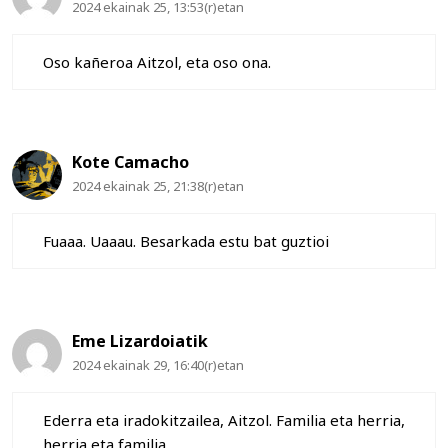
2024 ekainak 25, 13:53(r)etan
Oso kañeroa Aitzol, eta oso ona.
Kote Camacho
2024 ekainak 25, 21:38(r)etan
Fuaaa. Uaaau. Besarkada estu bat guztioi
Eme Lizardoiatik
2024 ekainak 29, 16:40(r)etan
Ederra eta iradokitzailea, Aitzol. Familia eta herria,
herria eta familia.