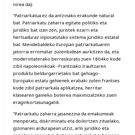
nirea da):
“Patriarkatua ez da antzinako erakunde natural
bat. Patriarkatu zaharra egitate politiko eta
juridiko bat izan zen, juristek ezarri eta
hertsaduraz inposatutako sistema juridiko estatal
bat. Mendebaldeko Europan patriarkatuaren
jatorria erromatar zuzenbidean aurkitzen da, eta
modernitaterako berreskuratu zuen 1804ko kode
zibil napoleonikoak -Frantziako Iraultzaren
produktu beldurgarrietako bat gehiago-.
Europako estatu gehienek erabaki zuten frantses
kode zibil patriarkala aplikatzea, herritar
klasearen gaineko boterea maximizatzeko zuen
eraginkortasunagatik.
“Patriarkatu zaharra jasanezina da emakumeak
menperatu, diskriminatu eta doilortzen zituelako,
gizonaren ardurapean utziz, arlo juridiko eta