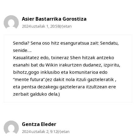
Asier Bastarrika Gorostiza
2024 uztailak 1, 20:58(r)etan
Sendia? Sena oso hitz esanguratsua zait: Sendatu,
senide….
Kasualitatez edo, txineraz Shen hitzak antzeko
esanahi bat du Wikin irakurtzen dudanez, izpiritu,
bihotz,gogo inklusibo eta komunitarioa edo
“mente futura”.(ez dakit nola itzuli gazteleratik ,
eta pentsa dezakegu gaztelerara itzultzean ere
zerbait galduko dela.)
Gentza Eleder
2024 uztailak 2, 9:12(r)etan