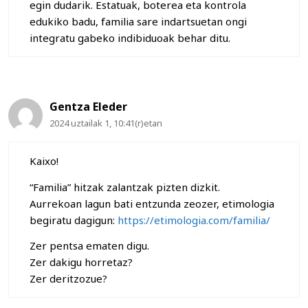
egin dudarik. Estatuak, boterea eta kontrola
edukiko badu, familia sare indartsuetan ongi
integratu gabeko indibiduoak behar ditu.
Gentza Eleder
2024 uztailak 1, 10:41(r)etan
Kaixo!
“Familia” hitzak zalantzak pizten dizkit.
Aurrekoan lagun bati entzunda zeozer, etimologia
begiratu dagigun:
https://etimologia.com/familia/
Zer pentsa ematen digu.
Zer dakigu horretaz?
Zer deritzozue?