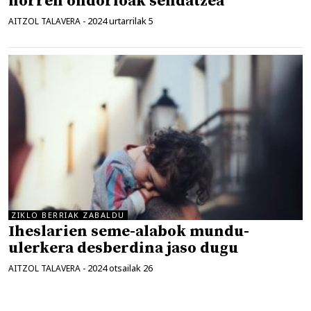
horren ondorioak sendatzea
2024 urtarrilak 5
AITZOL TALAVERA
-
ZIKLO BERRIAK ZABALDU
Iheslarien seme-alabok mundu-
ulerkera desberdina jaso dugu
2024 otsailak 26
AITZOL TALAVERA
-