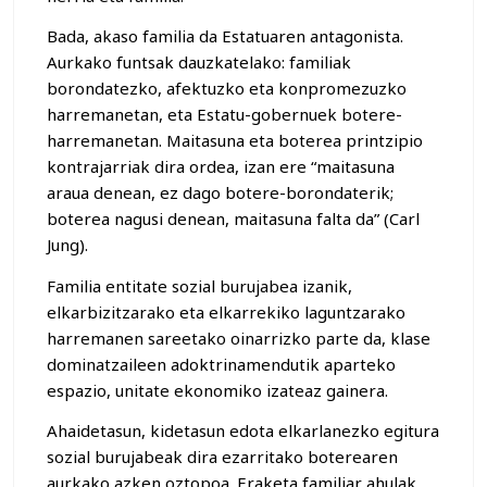
Bada, akaso familia da Estatuaren antagonista.
Aurkako funtsak dauzkatelako: familiak
borondatezko, afektuzko eta konpromezuzko
harremanetan, eta Estatu-gobernuek botere-
harremanetan. Maitasuna eta boterea printzipio
kontrajarriak dira ordea, izan ere “maitasuna
araua denean, ez dago botere-borondaterik;
boterea nagusi denean, maitasuna falta da” (Carl
Jung).
Familia entitate sozial burujabea izanik,
elkarbizitzarako eta elkarrekiko laguntzarako
harremanen sareetako oinarrizko parte da, klase
dominatzaileen adoktrinamendutik aparteko
espazio, unitate ekonomiko izateaz gainera.
Ahaidetasun, kidetasun edota elkarlanezko egitura
sozial burujabeak dira ezarritako boterearen
aurkako azken oztopoa. Eraketa familiar ahulak