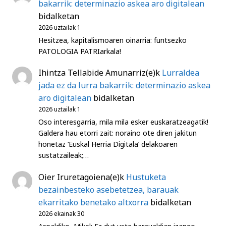
bakarrik: determinazio askea aro digitalean
bidalketan
2026 uztailak 1
Hesitzea, kapitalismoaren oinarria: funtsezko
PATOLOGIA PATRIarkala!
Ihintza Tellabide Amunarriz
(e)k
Lurraldea
jada ez da lurra bakarrik: determinazio askea
aro digitalean
bidalketan
2026 uztailak 1
Oso interesgarria, mila mila esker euskaratzeagatik!
Galdera hau etorri zait: noraino ote diren jakitun
honetaz ‘Euskal Herria Digitala’ delakoaren
sustatzaileak;…
Oier Iruretagoiena
(e)k
Hustuketa
bezainbesteko asebetetzea, barauak
ekarritako benetako altxorra
bidalketan
2026 ekainak 30