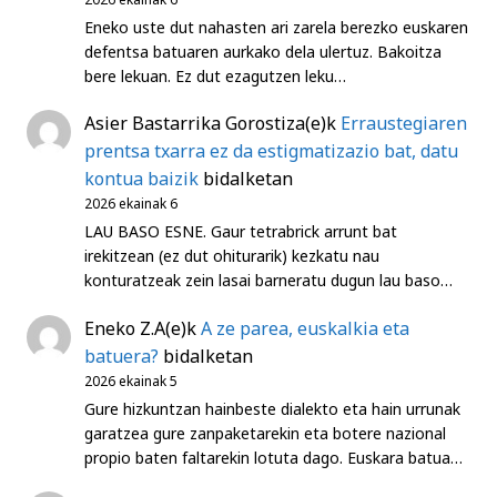
Eneko uste dut nahasten ari zarela berezko euskaren
defentsa batuaren aurkako dela ulertuz. Bakoitza
bere lekuan. Ez dut ezagutzen leku…
Asier Bastarrika Gorostiza
(e)k
Erraustegiaren
prentsa txarra ez da estigmatizazio bat, datu
kontua baizik
bidalketan
2026 ekainak 6
LAU BASO ESNE. Gaur tetrabrick arrunt bat
irekitzean (ez dut ohiturarik) kezkatu nau
konturatzeak zein lasai barneratu dugun lau baso…
Eneko Z.A
(e)k
A ze parea, euskalkia eta
batuera?
bidalketan
2026 ekainak 5
Gure hizkuntzan hainbeste dialekto eta hain urrunak
garatzea gure zanpaketarekin eta botere nazional
propio baten faltarekin lotuta dago. Euskara batua…