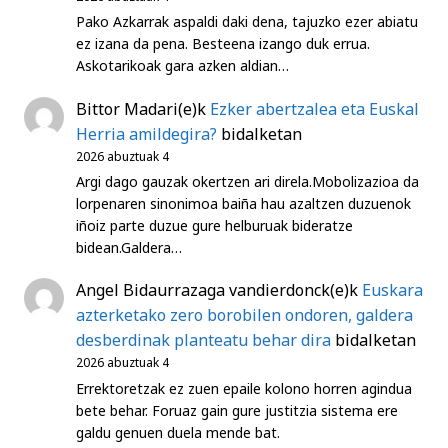
Pako Azkarrak aspaldi daki dena, tajuzko ezer abiatu
ez izana da pena. Besteena izango duk errua.
Askotarikoak gara azken aldian…
Bittor Madari
(e)k
Ezker abertzalea eta Euskal
Herria amildegira?
bidalketan
2026 abuztuak 4
Argi dago gauzak okertzen ari direla.Mobolizazioa da
lorpenaren sinonimoa baiña hau azaltzen duzuenok
iñoiz parte duzue gure helburuak bideratze
bidean.Galdera…
Angel Bidaurrazaga vandierdonck
(e)k
Euskara
azterketako zero borobilen ondoren, galdera
desberdinak planteatu behar dira
bidalketan
2026 abuztuak 4
Errektoretzak ez zuen epaile kolono horren agindua
bete behar. Foruaz gain gure justitzia sistema ere
galdu genuen duela mende bat.