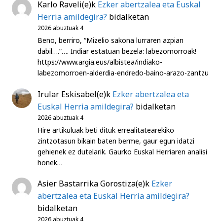
Karlo Raveli
(e)k
Ezker abertzalea eta Euskal
Herria amildegira?
bidalketan
2026 abuztuak 4
Beno, berriro, “Mizelio sakona lurraren azpian
dabil….”…. Indiar estatuan bezela: labezomorroak!
https://www.argia.eus/albistea/indiako-
labezomorroen-alderdia-endredo-baino-arazo-zantzu
Irular Eskisabel
(e)k
Ezker abertzalea eta
Euskal Herria amildegira?
bidalketan
2026 abuztuak 4
Hire artikuluak beti dituk errealitatearekiko
zintzotasun bikain baten berme, gaur egun idatzi
gehienek ez dutelarik. Gaurko Euskal Herriaren analisi
honek…
Asier Bastarrika Gorostiza
(e)k
Ezker
abertzalea eta Euskal Herria amildegira?
bidalketan
2026 abuztuak 4