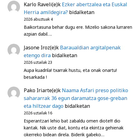
Karlo Raveli
(e)k
Ezker abertzalea eta Euskal
Herria amildegira?
bidalketan
2026 abuztuak 4
Baikortasuna behar dugu ere. Mizelio sakona lurraren
azpian dabil….
Jasone Iroz
(e)k
Baraualdian argitalpenak
etengo dira
bidalketan
2026 uztailak 23
Aupa kuadrila! txarrak hustu, eta onak onartu!
besarkada !
Pako Iriarte
(e)k
Naama Asfari preso politiko
sahararrak 36 egun daramatza gose-greban
eta hiltzear dago
bidalketan
2026 uztailak 16
Esperantzari lehio bat zabaldu omen diote!!! dio
kantak. Nik uste diat, kontu eta ekintza gehienak
okerreko bidean direla. Biderik gabeko…