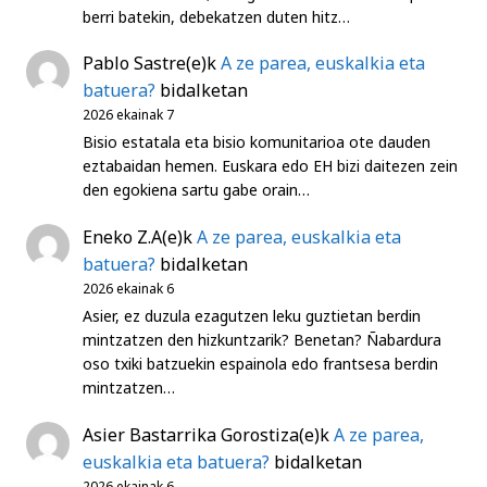
berri batekin, debekatzen duten hitz…
Pablo Sastre
(e)k
A ze parea, euskalkia eta
batuera?
bidalketan
2026 ekainak 7
Bisio estatala eta bisio komunitarioa ote dauden
eztabaidan hemen. Euskara edo EH bizi daitezen zein
den egokiena sartu gabe orain…
Eneko Z.A
(e)k
A ze parea, euskalkia eta
batuera?
bidalketan
2026 ekainak 6
Asier, ez duzula ezagutzen leku guztietan berdin
mintzatzen den hizkuntzarik? Benetan? Ñabardura
oso txiki batzuekin espainola edo frantsesa berdin
mintzatzen…
Asier Bastarrika Gorostiza
(e)k
A ze parea,
euskalkia eta batuera?
bidalketan
2026 ekainak 6