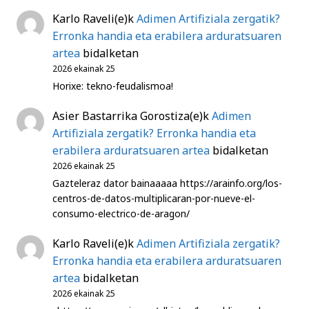
Karlo Raveli
(e)k
Adimen Artifiziala zergatik?
Erronka handia eta erabilera arduratsuaren
artea
bidalketan
2026 ekainak 25
Horixe: tekno-feudalismoa!
Asier Bastarrika Gorostiza
(e)k
Adimen
Artifiziala zergatik? Erronka handia eta
erabilera arduratsuaren artea
bidalketan
2026 ekainak 25
Gazteleraz dator bainaaaaa https://arainfo.org/los-
centros-de-datos-multiplicaran-por-nueve-el-
consumo-electrico-de-aragon/
Karlo Raveli
(e)k
Adimen Artifiziala zergatik?
Erronka handia eta erabilera arduratsuaren
artea
bidalketan
2026 ekainak 25