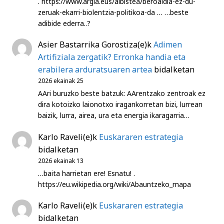
. https://www.argia.eus/albistea/beroaldia-ez-du-
zeruak-ekarri-biolentzia-politikoa-da … …beste
adibide ederra..?
Asier Bastarrika Gorostiza
(e)k
Adimen
Artifiziala zergatik? Erronka handia eta
erabilera arduratsuaren artea
bidalketan
2026 ekainak 25
AAri buruzko beste batzuk: AArentzako zentroak ez
dira kotoizko laionotxo iragankorretan bizi, lurrean
baizik, lurra, airea, ura eta energia ikaragarria…
Karlo Raveli
(e)k
Euskararen estrategia
bidalketan
2026 ekainak 13
…baita harrietan ere! Esnatu! .
https://eu.wikipedia.org/wiki/Abauntzeko_mapa
Karlo Raveli
(e)k
Euskararen estrategia
bidalketan