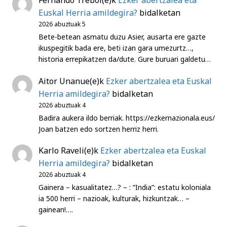
Fernando Trebol
(e)k
Ezker abertzalea eta
Euskal Herria amildegira?
bidalketan
2026 abuztuak 5
Bete-betean asmatu duzu Asier, ausarta ere gazte
ikuspegitik bada ere, beti izan gara umezurtz…,
historia errepikatzen da/dute. Gure buruari galdetu…
Aitor Unanue
(e)k
Ezker abertzalea eta Euskal
Herria amildegira?
bidalketan
2026 abuztuak 4
Badira aukera ildo berriak. https://ezkernazionala.eus/
Joan batzen edo sortzen herriz herri.
Karlo Raveli
(e)k
Ezker abertzalea eta Euskal
Herria amildegira?
bidalketan
2026 abuztuak 4
Gainera – kasualitatez…? – : “India”: estatu koloniala
ia 500 herri – nazioak, kulturak, hizkuntzak… –
gainean!….