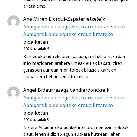
ar eta eme…
Ane Miren Elordui-Zapaterietxe
(e)k
Abaigarren alde egiteko, transhumanismoak
Abaigartik alde egiteko ordua litzateke
bidalketan
2026 uztailak 6
Bernedoko udalekuaren kasuan, niri heldu zitzaidan
informazioaren arabera umeak eurak kexatu ziren
gurasoen aurrean monitoreek biluzik elkarrekin
dutxatzera behartzen zituztelako.…
Angel Bidaurrazaga vandierdonck
(e)k
Abaigarren alde egiteko, transhumanismoak
Abaigartik alde egiteko ordua litzateke
bidalketan
2026 uztailak 5
Nik ere Abaigarreko udalekuren oroimen ezin hobeak
ditut, lehen aldiz 15 egun euskara hutsean, lehen