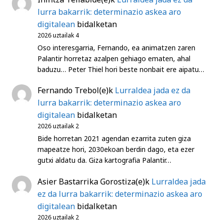
lurra bakarrik: determinazio askea aro
digitalean
bidalketan
2026 uztailak 4
Oso interesgarria, Fernando, ea animatzen zaren
Palantir horretaz azalpen gehiago ematen, ahal
baduzu… Peter Thiel hori beste nonbait ere aipatu…
Fernando Trebol
(e)k
Lurraldea jada ez da
lurra bakarrik: determinazio askea aro
digitalean
bidalketan
2026 uztailak 2
Bide horretan 2021 agendan ezarrita zuten giza
mapeatze hori, 2030ekoan berdin dago, eta ezer
gutxi aldatu da. Giza kartografia Palantir…
Asier Bastarrika Gorostiza
(e)k
Lurraldea jada
ez da lurra bakarrik: determinazio askea aro
digitalean
bidalketan
2026 uztailak 2