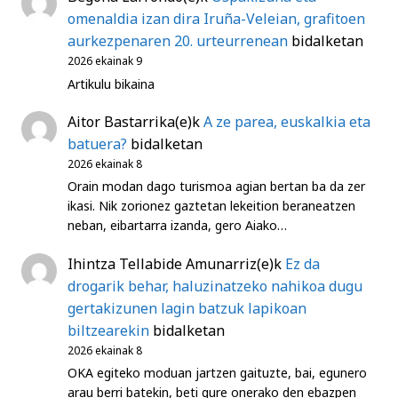
omenaldia izan dira Iruña-Veleian, grafitoen
aurkezpenaren 20. urteurrenean
bidalketan
2026 ekainak 9
Artikulu bikaina
Aitor Bastarrika
(e)k
A ze parea, euskalkia eta
batuera?
bidalketan
2026 ekainak 8
Orain modan dago turismoa agian bertan ba da zer
ikasi. Nik zorionez gaztetan lekeition beraneatzen
neban, eibartarra izanda, gero Aiako…
Ihintza Tellabide Amunarriz
(e)k
Ez da
drogarik behar, haluzinatzeko nahikoa dugu
gertakizunen lagin batzuk lapikoan
biltzearekin
bidalketan
2026 ekainak 8
OKA egiteko moduan jartzen gaituzte, bai, egunero
arau berri batekin, beti gure onerako den ebazpen