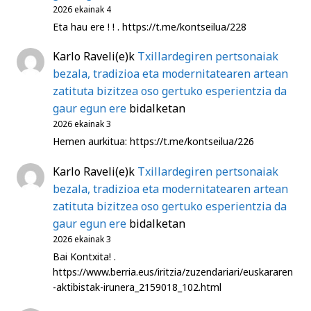
2026 ekainak 4
Eta hau ere ! ! . https://t.me/kontseilua/228
Karlo Raveli
(e)k
Txillardegiren pertsonaiak
bezala, tradizioa eta modernitatearen artean
zatituta bizitzea oso gertuko esperientzia da
gaur egun ere
bidalketan
2026 ekainak 3
Hemen aurkitua: https://t.me/kontseilua/226
Karlo Raveli
(e)k
Txillardegiren pertsonaiak
bezala, tradizioa eta modernitatearen artean
zatituta bizitzea oso gertuko esperientzia da
gaur egun ere
bidalketan
2026 ekainak 3
Bai Kontxita! .
https://www.berria.eus/iritzia/zuzendariari/euskararen
-aktibistak-irunera_2159018_102.html