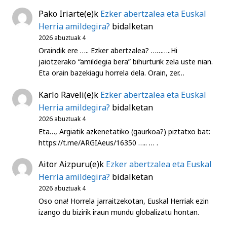
Pako Iriarte
(e)k
Ezker abertzalea eta Euskal
Herria amildegira?
bidalketan
2026 abuztuak 4
Oraindik ere ….. Ezker abertzalea? ………..Hi
jaiotzerako “amildegia bera” bihurturik zela uste nian.
Eta orain bazekiagu horrela dela. Orain, zer…
Karlo Raveli
(e)k
Ezker abertzalea eta Euskal
Herria amildegira?
bidalketan
2026 abuztuak 4
Eta…, Argiatik azkenetatiko (gaurkoa?) piztatxo bat:
https://t.me/ARGIAeus/16350 ….. … .
Aitor Aizpuru
(e)k
Ezker abertzalea eta Euskal
Herria amildegira?
bidalketan
2026 abuztuak 4
Oso ona! Horrela jarraitzekotan, Euskal Herriak ezin
izango du bizirik iraun mundu globalizatu hontan.