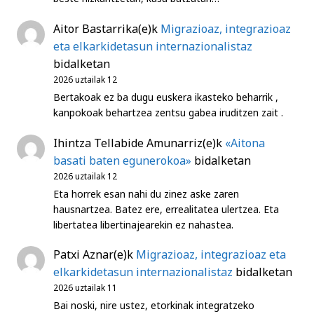
Aitor Bastarrika
(e)k
Migrazioaz, integrazioaz
eta elkarkidetasun internazionalistaz
bidalketan
2026 uztailak 12
Bertakoak ez ba dugu euskera ikasteko beharrik ,
kanpokoak behartzea zentsu gabea iruditzen zait .
Ihintza Tellabide Amunarriz
(e)k
«Aitona
basati baten egunerokoa»
bidalketan
2026 uztailak 12
Eta horrek esan nahi du zinez aske zaren
hausnartzea. Batez ere, errealitatea ulertzea. Eta
libertatea libertinajearekin ez nahastea.
Patxi Aznar
(e)k
Migrazioaz, integrazioaz eta
elkarkidetasun internazionalistaz
bidalketan
2026 uztailak 11
Bai noski, nire ustez, etorkinak integratzeko