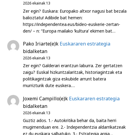
2026 ekainak 13
Zer egin? Euskara: Europako altxor nagusi bat bezala
balioztatu! Adibide bat hemen:
https://independentea.eus/bideo-euskerie-zertan-
den/ – n: “Europa mailako ‘kultura’ ekimen bat…
Pako Iriarte
(e)k
Euskararen estrategia
bidalketan
2026 ekainak 13
Zer egin? Galderari erantzun laburra. Zer gertatzen
zaigu? Euskal hizkuntzalaritzak, historiagintzak eta
politikagintzak giza eskubide arrunt batera
murrizturik dute euskera.…
Joxemi Campillo
(e)k
Euskararen estrategia
bidalketan
2026 ekainak 13
Guztiz ados. 1.- Autokritika behar da, baita herri
mugimenduan ere. 2.- Independentzia aldarrikatzeak
ez du euskara salbatuko. 3.- Estrategia argia…