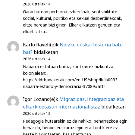
2026 uztailak 14
Garai batean pertsona ezberdinak, sentsibilitate
sozial, kultural, politiko eta sexual desberdinekoak,
eltze berean bizi ginen. Elkar elikatzen genuen eta
elkarbizitza…
Karlo Raveli
(e)k
Noizko euskal historia batu
bat?
bidalketan
2026 uztailak 14
Nabarra estatuari buruz, zoritxarrez hizkuntza
kolonialean: .
https://ddtbanaketak.com/en_US/shop/lk-lb0033-
nabarra-estado-y-democracia-37089#attr=
Igor Lozano
(e)k
Migrazioaz, integrazioaz eta
elkarkidetasun internazionalistaz
bidalketan
2026 uztailak 12
Pedagogia hutsarekin ez da nahiko, beharrezkoa egin
behar da, beraiei euskaraz egin eta txintik ere ez
beste hizkuntzetan, kasu batzutan…