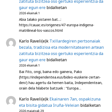
zatituta bizitzea oso gertuko esperientzia da
gaur egun ere
bidalketan
2026 ekainak 1
Abia Ialako pistaren bat…:
https://cauac.es/origenes/47-europa-indigena-
matrilineal-los-vascos.html
Karlo Raveli
(e)k
Txillardegiren pertsonaiak
bezala, tradizioa eta modernitatearen artean
zatituta bizitzea oso gertuko esperientzia da
gaur egun ere
bidalketan
2026 ekainak 1
Bai Fito, ongi, baina edo gainera, Pako
(https://independentea.eus/bideo-euskerie-zertan-
den/) hau agertu da hemen baita, Independentean,
orain dela hilabete batzuek : “Europa…
Karlo Raveli
(e)k
Ekainaren 7an, ospakizuna
eta bisita gidatua Iruña-Veleian
bidalketan
2026 maiatzak 29