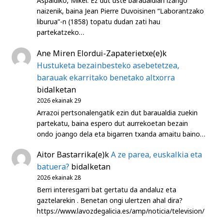
Aspaldiko, Mikel: Ez dut uste baraualdian izango
naizenik, baina Jean Pierre Duvoisinen “Laborantzako
liburua”-n (1858) topatu dudan zati hau
partekatzeko…
Ane Miren Elordui-Zapaterietxe
(e)k
Hustuketa bezainbesteko asebetetzea,
barauak ekarritako benetako altxorra
bidalketan
2026 ekainak 29
Arrazoi pertsonalengatik ezin dut baraualdia zuekin
partekatu, baina espero dut aurrekoetan bezain
ondo joango dela eta bigarren txanda amaitu baino…
Aitor Bastarrika
(e)k
A ze parea, euskalkia eta
batuera?
bidalketan
2026 ekainak 28
Berri interesgarri bat gertatu da andaluz eta
gaztelarekin . Benetan ongi ulertzen ahal dira?
https://www.lavozdegalicia.es/amp/noticia/television/