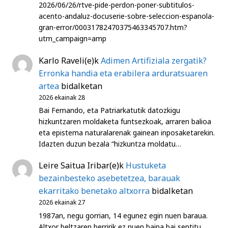
2026/06/26/rtve-pide-perdon-poner-subtitulos-
acento-andaluz-docuserie-sobre-seleccion-espanola-
gran-error/00031782470375463345707.htm?
utm_campaign=amp
Karlo Raveli
(e)k
Adimen Artifiziala zergatik?
Erronka handia eta erabilera arduratsuaren
artea
bidalketan
2026 ekainak 28
Bai Fernando, eta Patriarkatutik datozkigu
hizkuntzaren moldaketa funtsezkoak, arraren balioa
eta epistema naturalarenak gainean inposaketarekin.
Idazten duzun bezala “hizkuntza moldatu…
Leire Saitua Iribar
(e)k
Hustuketa
bezainbesteko asebetetzea, barauak
ekarritako benetako altxorra
bidalketan
2026 ekainak 27
1987an, negu gorrian, 14 egunez egin nuen baraua.
Altxor beltzaren berririk ez nuen baina bai sentitu