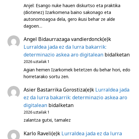
Anjel: Esango nuke hauen diskurtso eta praktika
(diotenez) Izarkomena baino sakonago eta
autonomoagoa dela, gero ikusi behar ze alde
dagoen…
Angel Bidaurrazaga vandierdonck
(e)k
Lurraldea jada ez da lurra bakarrik:
determinazio askea aro digitalean
bidalketan
2026 uztailak 1
Agian hemen Izarkomek betetzen du behar hori, edo
horretarako sortu zen.
Asier Bastarrika Gorostiza
(e)k
Lurraldea jada
ez da lurra bakarrik: determinazio askea aro
digitalean
bidalketan
2026 uztailak 1
zalantza gutxi, tamalez
Karlo Raveli
(e)k
Lurraldea jada ez da lurra