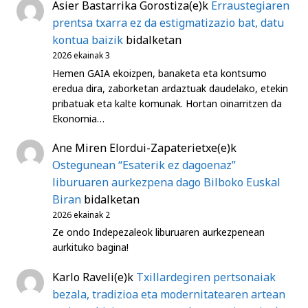
Asier Bastarrika Gorostiza
(e)k
Erraustegiaren
prentsa txarra ez da estigmatizazio bat, datu
kontua baizik
bidalketan
2026 ekainak 3
Hemen GAIA ekoizpen, banaketa eta kontsumo
eredua dira, zaborketan ardaztuak daudelako, etekin
pribatuak eta kalte komunak. Hortan oinarritzen da
Ekonomia…
Ane Miren Elordui-Zapaterietxe
(e)k
Ostegunean “Esaterik ez dagoenaz”
liburuaren aurkezpena dago Bilboko Euskal
Biran
bidalketan
2026 ekainak 2
Ze ondo Indepezaleok liburuaren aurkezpenean
aurkituko bagina!
Karlo Raveli
(e)k
Txillardegiren pertsonaiak
bezala, tradizioa eta modernitatearen artean