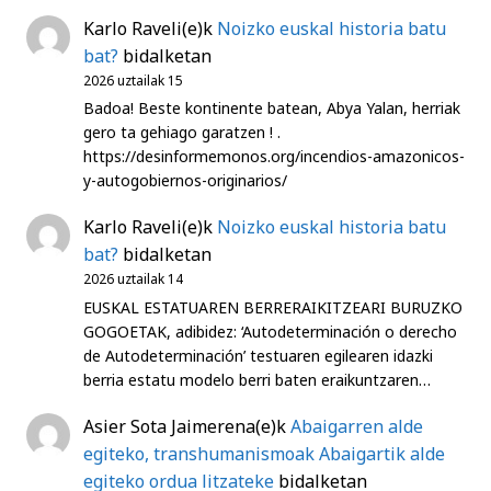
Karlo Raveli
(e)k
Noizko euskal historia batu
bat?
bidalketan
2026 uztailak 15
Badoa! Beste kontinente batean, Abya Yalan, herriak
gero ta gehiago garatzen ! .
https://desinformemonos.org/incendios-amazonicos-
y-autogobiernos-originarios/
Karlo Raveli
(e)k
Noizko euskal historia batu
bat?
bidalketan
2026 uztailak 14
EUSKAL ESTATUAREN BERRERAIKITZEARI BURUZKO
GOGOETAK, adibidez: ‘Autodeterminación o derecho
de Autodeterminación’ testuaren egilearen idazki
berria estatu modelo berri baten eraikuntzaren…
Asier Sota Jaimerena
(e)k
Abaigarren alde
egiteko, transhumanismoak Abaigartik alde
egiteko ordua litzateke
bidalketan