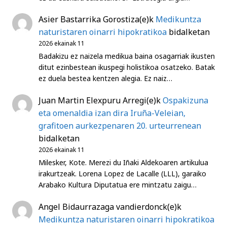
Asier Bastarrika Gorostiza
(e)k
Medikuntza
naturistaren oinarri hipokratikoa
bidalketan
2026 ekainak 11
Badakizu ez naizela medikua baina osagarriak ikusten
ditut ezinbestean ikuspegi holistikoa osatzeko. Batak
ez duela bestea kentzen alegia. Ez naiz…
Juan Martin Elexpuru Arregi
(e)k
Ospakizuna
eta omenaldia izan dira Iruña-Veleian,
grafitoen aurkezpenaren 20. urteurrenean
bidalketan
2026 ekainak 11
Milesker, Kote. Merezi du Iñaki Aldekoaren artikulua
irakurtzeak. Lorena Lopez de Lacalle (LLL), garaiko
Arabako Kultura Diputatua ere mintzatu zaigu…
Angel Bidaurrazaga vandierdonck
(e)k
Medikuntza naturistaren oinarri hipokratikoa