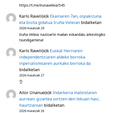
https://t.me/irunaveleia/545
Karlo Raveli
(e)k
Ekainaren 7an, ospakizuna
eta bisita gidatua Iruña-Veleian
bidalketan
2026 maiatzak 29
Iruña-Veleia: nazioarte mailan eskandalu arkeologiko
txundigarriena!
Karlo Raveli
(e)k
Euskal Herriaren
independentziaren aldeko borroka
inperialismoaren aurkako borroka da
bidalketan
2026 maiatzak 27
👌
Aitor Unanue
(e)k
Indarkeria matxistaren
aurrean: gizartea sortzen den lekuan hasi,
haurtzaroan
bidalketan
2026 maiatzak 26