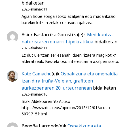
bidalketan
2026 ekainak 11
Agian hobe zorigaiztoko azalpena edo madarikazio
batekin lotzen zelako osasuna galtzea.
Asier Bastarrika Gorostiza
(e)k
Medikuntza
naturistaren oinarri hipokratikoa
bidalketan
2026 ekainak 11
Ez dut ulertzen zer esanahi duen “izaera magikotik”
alderatzeak. Bestela oso interesgarria azalpen sorta.
Kote Camacho
(e)k
Ospakizuna eta omenaldia
izan dira Iruña-Veleian, grafitoen
aurkezpenaren 20. urteurrenean
bidalketan
2026 ekainak 10
Iñaki Aldekoaren Yo Acuso
https://www.deia.eus/opinion/2015/12/01/acuso-
5079715.html
Begoña Larrondo
(e)k
Ospakizuna eta