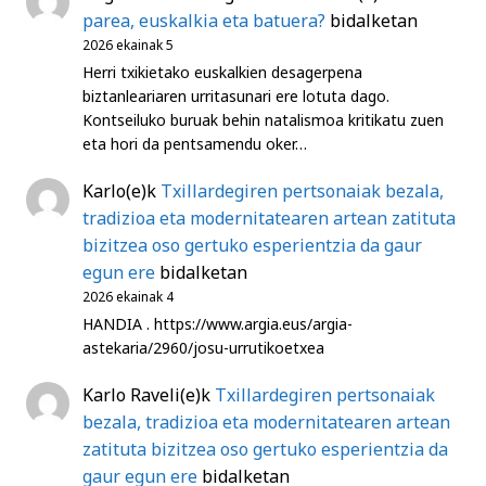
parea, euskalkia eta batuera?
bidalketan
2026 ekainak 5
Herri txikietako euskalkien desagerpena
biztanleariaren urritasunari ere lotuta dago.
Kontseiluko buruak behin natalismoa kritikatu zuen
eta hori da pentsamendu oker…
Karlo
(e)k
Txillardegiren pertsonaiak bezala,
tradizioa eta modernitatearen artean zatituta
bizitzea oso gertuko esperientzia da gaur
egun ere
bidalketan
2026 ekainak 4
HANDIA . https://www.argia.eus/argia-
astekaria/2960/josu-urrutikoetxea
Karlo Raveli
(e)k
Txillardegiren pertsonaiak
bezala, tradizioa eta modernitatearen artean
zatituta bizitzea oso gertuko esperientzia da
gaur egun ere
bidalketan