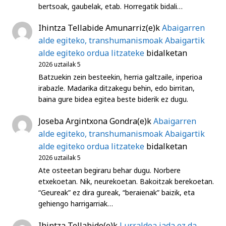
bertsoak, gaubelak, etab. Horregatik bidali…
Ihintza Tellabide Amunarriz
(e)k
Abaigarren
alde egiteko, transhumanismoak Abaigartik
alde egiteko ordua litzateke
bidalketan
2026 uztailak 5
Batzuekin zein besteekin, herria galtzaile, inperioa
irabazle. Madarika ditzakegu behin, edo birritan,
baina gure bidea egitea beste biderik ez dugu.
Joseba Argintxona Gondra
(e)k
Abaigarren
alde egiteko, transhumanismoak Abaigartik
alde egiteko ordua litzateke
bidalketan
2026 uztailak 5
Ate osteetan begiraru behar dugu. Norbere
etxekoetan. Nik, neurekoetan. Bakoitzak berekoetan.
“Geureak” ez dira gureak, “beraienak” baizik, eta
gehiengo harrigarriak…
Ihintza Tellabide
(e)k
Lurraldea jada ez da