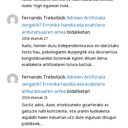
nuela 10gn egunean nola…
Fernando Trebol
(e)k
Adimen Artifiziala
zergatik? Erronka handia eta erabilera
arduratsuaren artea
bidalketan
2026 ekainak 27
Karlo, hemen duzu Independentea.eus-en idatzitako
testu hau, psikologiaren ikuspegitik eta disonantzia
kongnitiboarekin botereak egiten dituen klima
eraldaketa artifizialaren lotura batzuk…
Fernando Trebol
(e)k
Adimen Artifiziala
zergatik? Erronka handia eta erabilera
arduratsuaren artea
bidalketan
2026 ekainak 25
Guztiz ados, Asier, etorkizuneko gizarterako ez
gaituzte nahi kontziente, eta uraren kudeaketa
aspaldin haien eskuetan utzi dute inguruan ditugun
politikoek,…