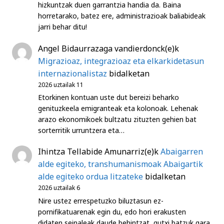
hizkuntzak duen garrantzia handia da. Baina
horretarako, batez ere, administrazioak baliabideak
jarri behar ditu!
Angel Bidaurrazaga vandierdonck
(e)k
Migrazioaz, integrazioaz eta elkarkidetasun
internazionalistaz
bidalketan
2026 uztailak 11
Etorkinen kontuan uste dut bereizi beharko
genituzkeela emigranteak eta kolonoak. Lehenak
arazo ekonomikoek bultzatu zituzten gehien bat
sorterritik urruntzera eta…
Ihintza Tellabide Amunarriz
(e)k
Abaigarren
alde egiteko, transhumanismoak Abaigartik
alde egiteko ordua litzateke
bidalketan
2026 uztailak 6
Nire ustez errespetuzko biluztasun ez-
pornifikatuarenak egin du, edo hori erakusten
didaten seinaleak daude behintzat, gutxi batzuk gara