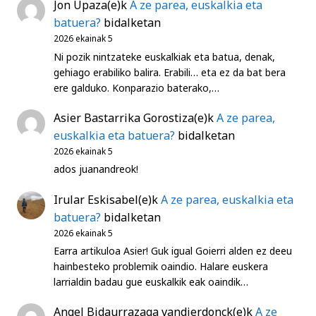
Jon Upaza
(e)k
A ze parea, euskalkia eta
batuera?
bidalketan
2026 ekainak 5
Ni pozik nintzateke euskalkiak eta batua, denak,
gehiago erabiliko balira. Erabili… eta ez da bat bera
ere galduko. Konparazio baterako,…
Asier Bastarrika Gorostiza
(e)k
A ze parea,
euskalkia eta batuera?
bidalketan
2026 ekainak 5
ados juanandreok!
Irular Eskisabel
(e)k
A ze parea, euskalkia eta
batuera?
bidalketan
2026 ekainak 5
Earra artikuloa Asier! Guk igual Goierri alden ez deeu
hainbesteko problemik oaindio. Halare euskera
larrialdin badau gue euskalkik eak oaindik…
Angel Bidaurrazaga vandierdonck
(e)k
A ze