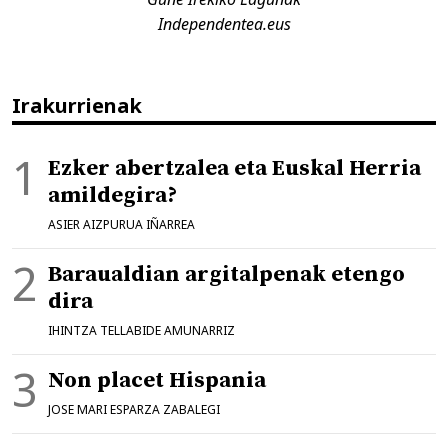
Independentea.eus
Irakurrienak
Ezker abertzalea eta Euskal Herria
amildegira?
ASIER AIZPURUA IÑARREA
Baraualdian argitalpenak etengo
dira
IHINTZA TELLABIDE AMUNARRIZ
Non placet Hispania
JOSE MARI ESPARZA ZABALEGI