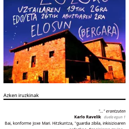
Azken iruzkinak
"..." erantzuten
Karlo Ravelik
duela egun 1
Bai, konforme Joxe Mari. Hitzkuntza, "guardia zibila, inkisizioaren