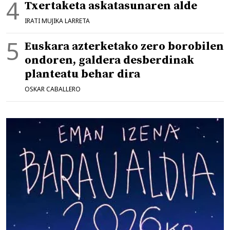
Txertaketa askatasunaren alde
IRATI MUJIKA LARRETA
Euskara azterketako zero borobilen
ondoren, galdera desberdinak
planteatu behar dira
OSKAR CABALLERO