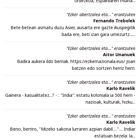
ordezkoa, Espainiaren muina...
"Ezker abertzalea eta..." erantzuten
Fernando Trebolek
Bete-betean asmatu duzu Asier, ausarta ere gazte ikuspegitik
bada ere, beti izan gara umezurtz......
"Ezker abertzalea eta..." erantzuten
Aitor Unanuek
Badira aukera ildo berriak. https://ezkernazionala.eus/ Joan
batzen edo sortzen herriz herri.
"Ezker abertzalea eta..." erantzuten
Karlo Ravelik
Gainera - kasualitatez...? - : "India": estatu koloniala ia 500 herri -
nazioak, kulturak, hizku...
"Ezker abertzalea eta..." erantzuten
Karlo Ravelik
Beno, berriro, "Mizelio sakona lurraren azpian dabil….".... Indiar
estatuan bezela: la...