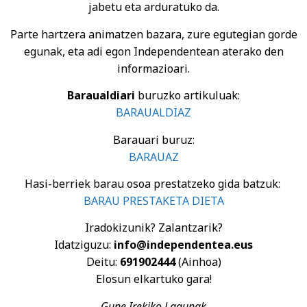
jabetu eta arduratuko da.
Parte hartzera animatzen bazara, zure egutegian gorde
egunak, eta adi egon Independentean aterako den
informazioari.
Baraualdiari
buruzko artikuluak:
BARAUALDIAZ
Barauari buruz:
BARAUAZ
Hasi-berriek barau osoa prestatzeko gida batzuk:
BARAU PRESTAKETA DIETA
Iradokizunik? Zalantzarik?
Idatziguzu:
info@independentea.eus
Deitu:
691902444
(Ainhoa)
Elosun elkartuko gara!
Gune Irekiko Lagunak