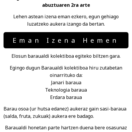
abuztuaren 2ra arte
Lehen astean izena eman ezkero, egun gehiago
luzatzeko aukera izango da bertan.
Eman Izena Hemen
Elosun baraualdi kolektiboa egiteko biltzen gara.
Egingo dugun Baraualdi kolektiboa hiru zutabetan
oinarrituko da:
Janari baraua
Teknologia baraua
Erdara baraua
Barau osoa (ur hutsa edanez) aukeraz gain sasi-baraua
(salda, fruta, zukuak) aukera ere badago.
Baraualdi honetan parte hartzen duena bere osasunaz