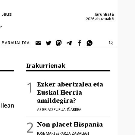
larunbata
2026 abuztuak 8
BARAUALDIA
Irakurrienak
Ezker abertzalea eta
Euskal Herria
amildegira?
ilean
ASIER AIZPURUA IÑARREA
Non placet Hispania
JOSE MARI ESPARZA ZABALEGI