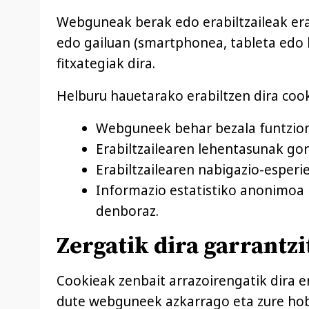
Webguneak berak edo erabiltzaileak erab
edo gailuan (smartphonea, tableta edo 
fitxategiak dira.
Helburu hauetarako erabiltzen dira coo
Webguneek behar bezala funtzion
Erabiltzailearen lehentasunak gor
Erabiltzailearen nabigazio-esperi
Informazio estatistiko anonimoa bi
denboraz.
Zergatik dira garrantz
Cookieak zenbait arrazoirengatik dira e
dute webguneek azkarrago eta zure hob