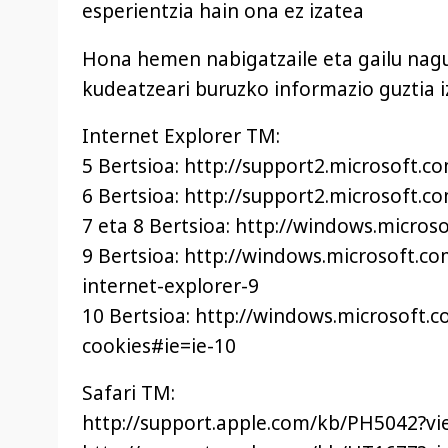
esperientzia hain ona ez izatea
Hona hemen nabigatzaile eta gailu nagu
kudeatzeari buruzko informazio guztia 
Internet Explorer TM:
5 Bertsioa: http://support2.microsoft.
6 Bertsioa: http://support2.microsoft.
7 eta 8 Bertsioa: http://windows.micros
9 Bertsioa: http://windows.microsoft.
internet-explorer-9
10 Bertsioa: http://windows.microsoft.
cookies#ie=ie-10
Safari TM:
http://support.apple.com/kb/PH5042?vi