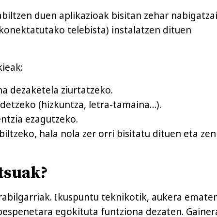
iltzen duen aplikazioak bisitan zehar nabigatza
konektatutako telebista) instalatzen dituen
kieak:
a dezaketela ziurtatzeko.
detzeko (hizkuntza, letra-tamaina…).
entzia ezagutzeko.
ltzeko, hala nola zer orri bisitatu dituen eta ze
itsuak?
rabilgarriak. Ikuspuntu teknikotik, aukera emate
espenetara egokituta funtziona dezaten. Gainer