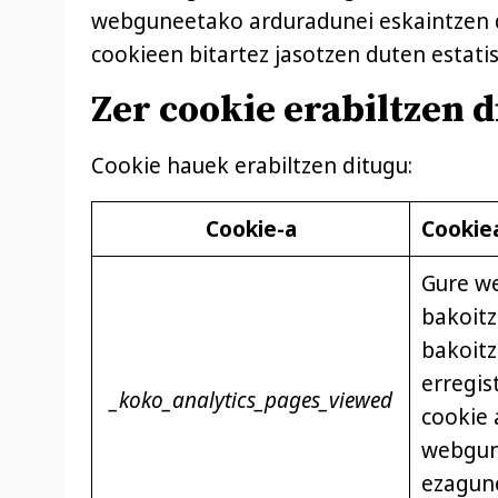
webguneetako arduradunei eskaintzen d
cookieen bitartez jasotzen duten estatis
Zer cookie erabiltzen 
Cookie hauek erabiltzen ditugu:
Cookie-a
Cookie
Gure we
bakoitz
bakoitz
erregis
_koko_analytics_pages_viewed
cookie 
webgune
ezagune