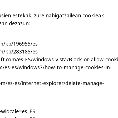
sien estekak, zure nabigatzailean cookieak
izan dezazun:
com/kb/196955/es
com/kb/283185/es
oft.com/es-ES/windows-vista/Block-or-allow-cook
com/es-es/windows7/how-to-manage-cookies-in-
com/es-es/internet-explorer/delete-manage-
ewlocale=es_ES