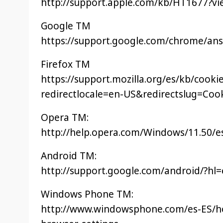
http://support.apple.com/kb/HT1677?vi
Google TM
https://support.google.com/chrome/an
Firefox TM
https://support.mozilla.org/es/kb/cook
redirectlocale=en-US&redirectslug=Coo
Opera TM:
http://help.opera.com/Windows/11.50/e
Android TM:
http://support.google.com/android/?hl=
Windows Phone TM:
http://www.windowsphone.com/es-ES/h