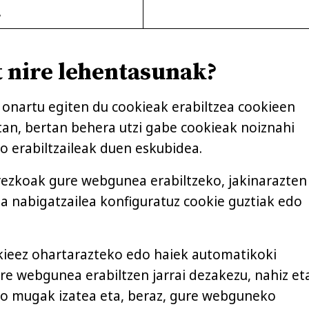
.
t nire lehentasunak?
 onartu egiten du cookieak erabiltzea cookieen
tan, bertan behera utzi gabe cookieak noiznahi
o erabiltzaileak duen eskubidea.
rezkoak gure webgunea erabiltzeko, jakinarazten
a nabigatzailea konfiguratuz cookie guztiak edo
okieez ohartarazteko edo haiek automatikoki
re webgunea erabiltzen jarrai dezakezu, nahiz et
eko mugak izatea eta, beraz, gure webguneko