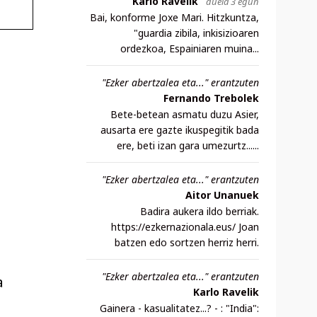
Karlo Ravelik
duela 3 egun
Bai, konforme Joxe Mari. Hitzkuntza,
"guardia zibila, inkisizioaren
ordezkoa, Espainiaren muina...
"Ezker abertzalea eta..." erantzuten
Fernando Trebolek
Bete-betean asmatu duzu Asier,
ausarta ere gazte ikuspegitik bada
ere, beti izan gara umezurtz......
"Ezker abertzalea eta..." erantzuten
Aitor Unanuek
Badira aukera ildo berriak.
https://ezkernazionala.eus/ Joan
batzen edo sortzen herriz herri.
"Ezker abertzalea eta..." erantzuten
a
Karlo Ravelik
Gainera - kasualitatez...? - : "India":