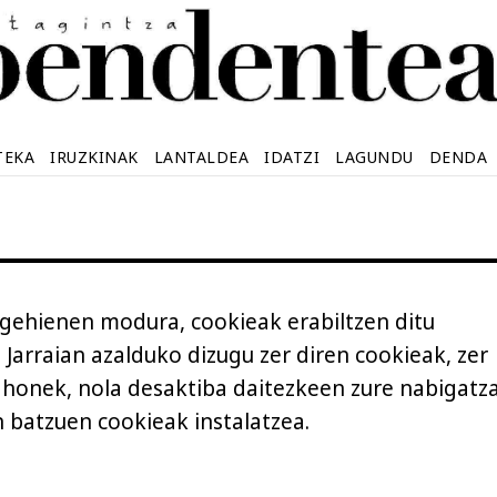
TEKA
IRUZKINAK
LANTALDEA
IDATZI
LAGUNDU
DENDA
ehienen modura, cookieak erabiltzen ditu
 Jarraian azalduko dizugu zer diren cookieak, zer
honek, nola desaktiba daitezkeen zure nabigatza
 batzuen cookieak instalatzea.