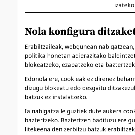
izateko
Nola konfigura ditzake
Erabiltzaileak, webgunean nabigatzean,
politika honetan adierazitako baldintze
blokeatzeko, ezabatzeko eta baztertzek
Edonola ere, cookieak ez direnez behar
dizugu blokeatu edo desgaitu ditzakezul
batzuk ez instalatzeko.
Ia nabigatzaile guztiek dute aukera co
baztertzeko. Baztertzen badituzu ere gu
litekeena den zerbitzu batzuk erabiltz