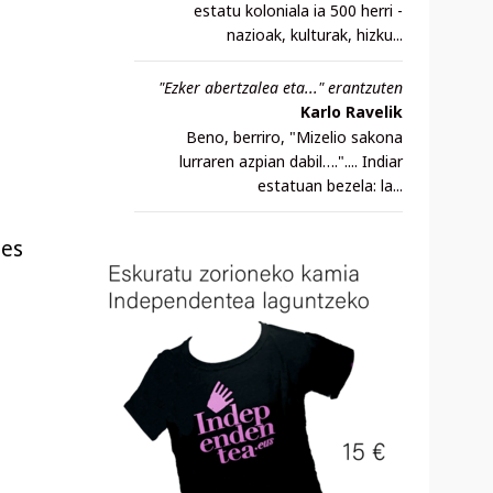
estatu koloniala ia 500 herri -
nazioak, kulturak, hizku...
"Ezker abertzalea eta..." erantzuten
Karlo Ravelik
Beno, berriro, "Mizelio sakona
lurraren azpian dabil….".... Indiar
estatuan bezela: la...
ies