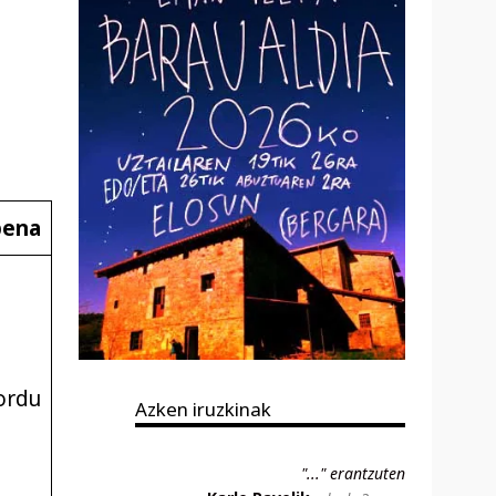
pena
ordu
Azken iruzkinak
"..." erantzuten