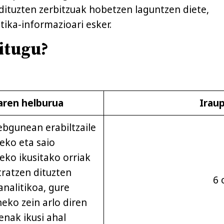
ituzten zerbitzuak hobetzen laguntzen diete,
tika-informazioari esker.
ditugu?
aren helburua
Irau
bgunean erabiltzaile
eko eta saio
eko ikusitako orriak
tratzen dituzten
6 
analitikoa, gure
ko zein arlo diren
nak ikusi ahal