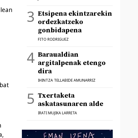
ilean
Etsipena ekintzarekin
ordezkatzeko
gonbidapena
FITO RODRIGUEZ
Baraualdian
argitalpenak etengo
dira
IHINTZA TELLABIDE AMUNARRIZ
nbat
Txertaketa
askatasunaren alde
IRATI MUJIKA LARRETA
n
a,