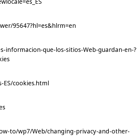
ewlocale=es_ES
swer/95647?hl=es&hlrm=en
ies-informacion-que-los-sitios-Web-guardan-en-?
kies
s-ES/cookies.html
es
ow-to/wp7/Web/changing-privacy-and-other-