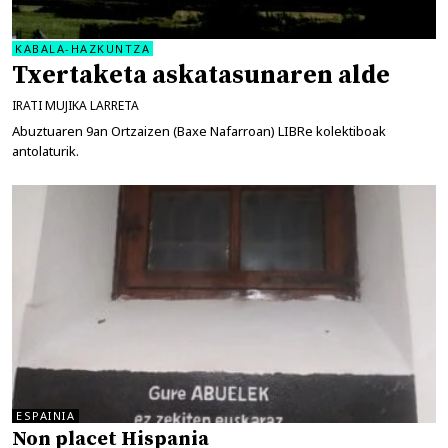
KABALA-HAZKUNTZA
Txertaketa askatasunaren alde
IRATI MUJIKA LARRETA
Abuztuaren 9an Ortzaizen (Baxe Nafarroan) LIBRe kolektiboak
antolaturik.
ESPAINIA
Non placet Hispania