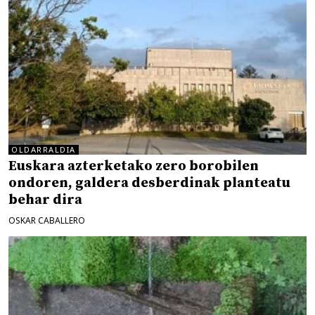
OLDARRALDIA
Euskara azterketako zero borobilen
ondoren, galdera desberdinak planteatu
behar dira
OSKAR CABALLERO