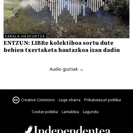
KABALA-HAZKUNTZA
ENTZUN: LIBRe kolektiboa sortu dute
behien txertaketa hautazkoa izan dadin
Audio guztiak →
Creative Commons
Lege oharra
Pribatutasun politika
Cookie politika
Lantaldea
Lagundu