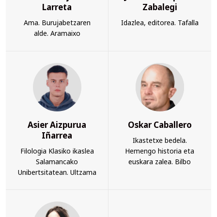
Larreta
Zabalegi
Ama. Burujabetzaren
Idazlea, editorea. Tafalla
alde. Aramaixo
Asier Aizpurua
Oskar Caballero
Iñarrea
Ikastetxe bedela.
Filologia Klasiko ikaslea
Hemengo historia eta
Salamancako
euskara zalea. Bilbo
Unibertsitatean. Ultzama