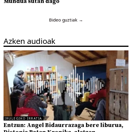
Mundua sutan dago
Bideo guztiak →
Azken audioak
IRULEGIKO IRRATIA
Entzun: Angel Bidaurrazaga bere liburua,