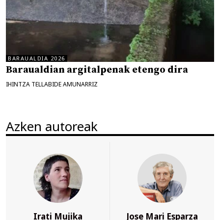
BARAUALDIA 2026
Baraualdian argitalpenak etengo dira
IHINTZA TELLABIDE AMUNARRIZ
Azken autoreak
Irati Mujika
Jose Mari Esparza