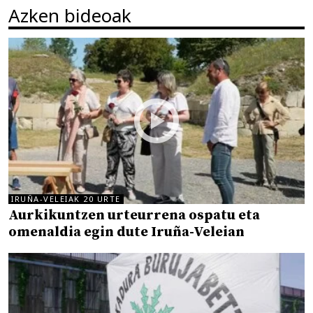
Azken bideoak
IRUÑA-VELEIAK 20 URTE
Aurkikuntzen urteurrena ospatu eta
omenaldia egin dute Iruña-Veleian