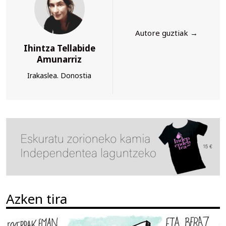
Autore guztiak →
Ihintza Tellabide
Amunarriz
Irakaslea. Donostia
Azken tira