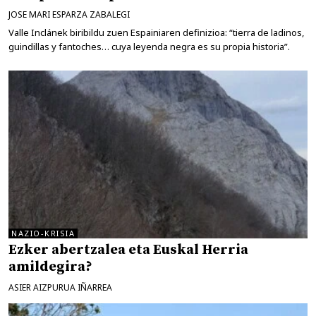
JOSE MARI ESPARZA ZABALEGI
Valle Inclánek biribildu zuen Espainiaren definizioa: “tierra de ladinos,
guindillas y fantoches… cuya leyenda negra es su propia historia”.
NAZIO-KRISIA
Ezker abertzalea eta Euskal Herria
amildegira?
ASIER AIZPURUA IÑARREA