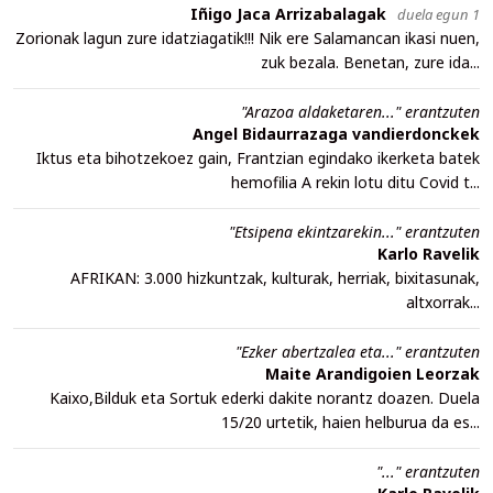
Iñigo Jaca Arrizabalagak
duela egun 1
Zorionak lagun zure idatziagatik!!! Nik ere Salamancan ikasi nuen,
zuk bezala. Benetan, zure ida...
"Arazoa aldaketaren..." erantzuten
Angel Bidaurrazaga vandierdonckek
Iktus eta bihotzekoez gain, Frantzian egindako ikerketa batek
hemofilia A rekin lotu ditu Covid t...
"Etsipena ekintzarekin..." erantzuten
Karlo Ravelik
AFRIKAN: 3.000 hizkuntzak, kulturak, herriak, bixitasunak,
altxorrak...
"Ezker abertzalea eta..." erantzuten
Maite Arandigoien Leorzak
Kaixo,Bilduk eta Sortuk ederki dakite norantz doazen. Duela
15/20 urtetik, haien helburua da es...
"..." erantzuten