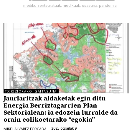
mediku zentsuratuak
,
medikuak
,
osasuna
,
pandemia
TXIKIZIORAKO 'GAITASUNA'
Jaurlaritzak aldaketak egin ditu
Energia Berriztagarrien Plan
Sektorialean: ia edozein lurralde da
orain eolikoetarako “egokia”
2025 otsailak 9
MIKEL ALVAREZ FORCADA