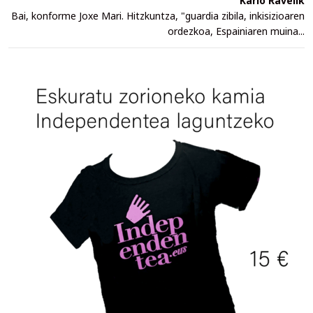
Karlo Ravelik
Bai, konforme Joxe Mari. Hitzkuntza, "guardia zibila, inkisizioaren
ordezkoa, Espainiaren muina...