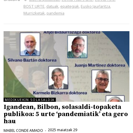
BOST URTE
,
datuak
,
epaitegiak
,
Eusko Jaurlaritza
,
Murrizketak
,
pandemia
MEDIKUEKIN SOLASALDIA
Igandean, Bilbon, solasaldi-topaketa
publikoa: 5 urte ‘pandemiatik’ eta gero
hau
2025 maiatzak 29
MABEL CONDE AMADO