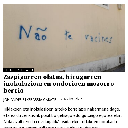
OLATUZ OLATU
Zazpigarren olatua, hirugarren
inokulazioaren ondorioen mozorro
berria
2022 irailak 2
JON ANDER ETXEBARRIA GARATE
Hildakoen eta inokulazioen arteko korrelazio nabarmena dago,
eta ez du zerikusirik positibo gehiago edo gutxiago egotearekin.
Nola azaltzen da covidagatik/covidarekin hildakoen gorakada,
txertoa hirugarren aldiz ere ustez inokulatu denean?