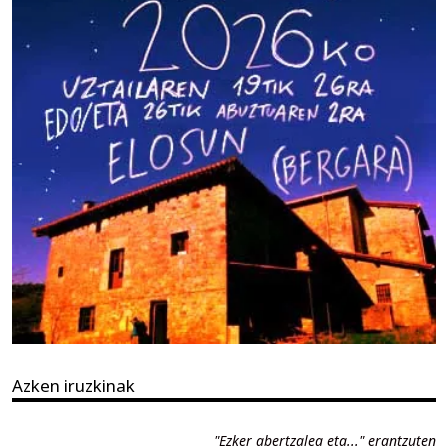
Azken iruzkinak
"Ezker abertzalea eta..." erantzuten