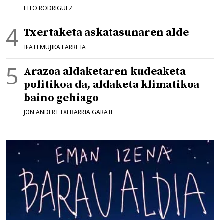
FITO RODRIGUEZ
Txertaketa askatasunaren alde
IRATI MUJIKA LARRETA
Arazoa aldaketaren kudeaketa
politikoa da, aldaketa klimatikoa
baino gehiago
JON ANDER ETXEBARRIA GARATE