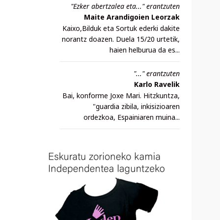
"Ezker abertzalea eta..." erantzuten
Maite Arandigoien Leorzak
Kaixo,Bilduk eta Sortuk ederki dakite
norantz doazen. Duela 15/20 urtetik,
haien helburua da es...
"..." erantzuten
Karlo Ravelik
Bai, konforme Joxe Mari. Hitzkuntza,
"guardia zibila, inkisizioaren
ordezkoa, Espainiaren muina...