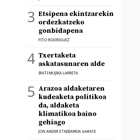
Etsipena ekintzarekin
ordezkatzeko
gonbidapena
FITO RODRIGUEZ
Txertaketa
askatasunaren alde
IRATI MUJIKA LARRETA
Arazoa aldaketaren
kudeaketa politikoa
da, aldaketa
klimatikoa baino
gehiago
JON ANDER ETXEBARRIA GARATE