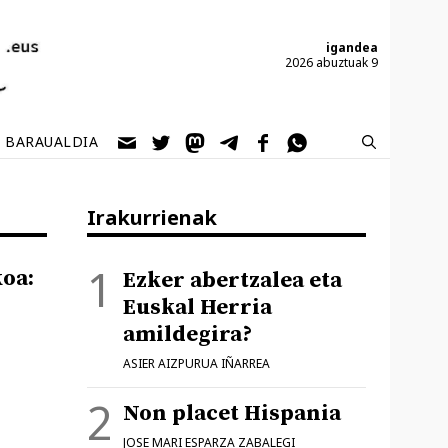
igandea
2026 abuztuak 9
BARAUALDIA
Irakurrienak
koa:
Ezker abertzalea eta
Euskal Herria
amildegira?
ASIER AIZPURUA IÑARREA
Non placet Hispania
JOSE MARI ESPARZA ZABALEGI