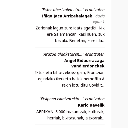
"Ezker abertzalea eta..." erantzuten
Iñigo Jaca Arrizabalagak
duela
egun 1
Zorionak lagun zure idatziagatik!!! Nik
ere Salamancan ikasi nuen, zuk
bezala. Benetan, zure ida...
"Arazoa aldaketaren..." erantzuten
Angel Bidaurrazaga
vandierdonckek
Iktus eta bihotzekoez gain, Frantzian
egindako ikerketa batek hemofilia A
rekin lotu ditu Covid t...
"Etsipena ekintzarekin..." erantzuten
Karlo Ravelik
AFRIKAN: 3.000 hizkuntzak, kulturak,
herriak, bixitasunak, altxorrak...