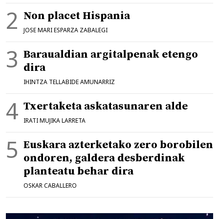
Non placet Hispania
JOSE MARI ESPARZA ZABALEGI
Baraualdian argitalpenak etengo
dira
IHINTZA TELLABIDE AMUNARRIZ
Txertaketa askatasunaren alde
IRATI MUJIKA LARRETA
Euskara azterketako zero borobilen
ondoren, galdera desberdinak
planteatu behar dira
OSKAR CABALLERO