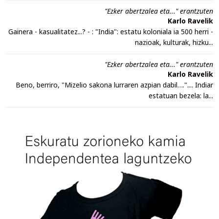
"Ezker abertzalea eta..." erantzuten
Karlo Ravelik
Gainera - kasualitatez...? - : "India": estatu koloniala ia 500 herri -
nazioak, kulturak, hizku...
"Ezker abertzalea eta..." erantzuten
Karlo Ravelik
Beno, berriro, "Mizelio sakona lurraren azpian dabil….".... Indiar
estatuan bezela: la...