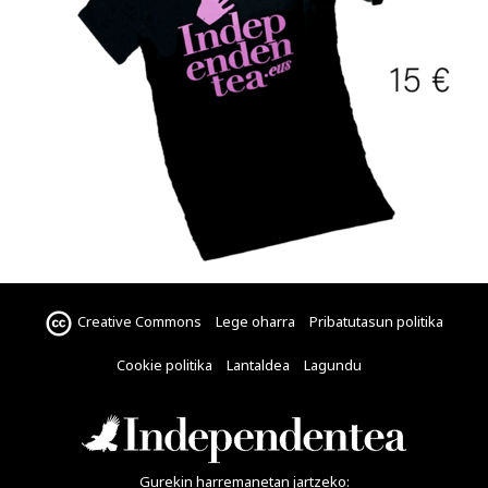
Creative Commons
Lege oharra
Pribatutasun politika
Cookie politika
Lantaldea
Lagundu
Gurekin harremanetan jartzeko: