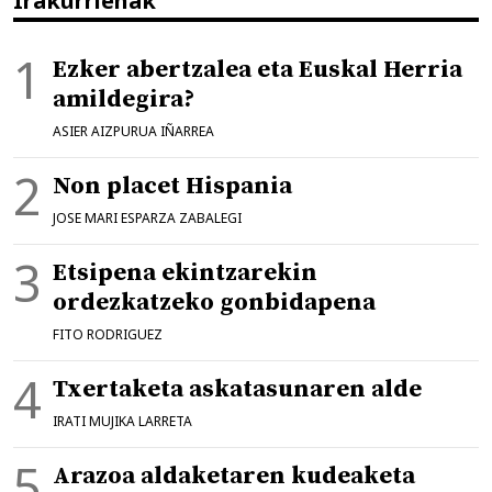
Irakurrienak
Ezker abertzalea eta Euskal Herria
amildegira?
ASIER AIZPURUA IÑARREA
Non placet Hispania
JOSE MARI ESPARZA ZABALEGI
Etsipena ekintzarekin
ordezkatzeko gonbidapena
FITO RODRIGUEZ
Txertaketa askatasunaren alde
IRATI MUJIKA LARRETA
Arazoa aldaketaren kudeaketa