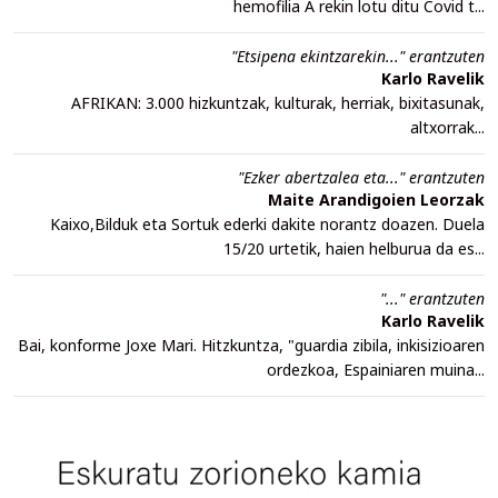
hemofilia A rekin lotu ditu Covid t...
"Etsipena ekintzarekin..." erantzuten
Karlo Ravelik
AFRIKAN: 3.000 hizkuntzak, kulturak, herriak, bixitasunak,
altxorrak...
"Ezker abertzalea eta..." erantzuten
Maite Arandigoien Leorzak
Kaixo,Bilduk eta Sortuk ederki dakite norantz doazen. Duela
15/20 urtetik, haien helburua da es...
"..." erantzuten
Karlo Ravelik
Bai, konforme Joxe Mari. Hitzkuntza, "guardia zibila, inkisizioaren
ordezkoa, Espainiaren muina...