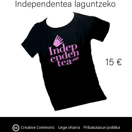
Creative Commons
Lege oharra
Pribatutasun politika