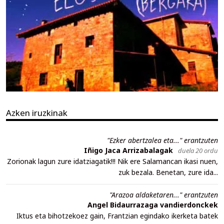
Azken iruzkinak
"Ezker abertzalea eta..." erantzuten
Iñigo Jaca Arrizabalagak
duela 20 ordu
Zorionak lagun zure idatziagatik!!! Nik ere Salamancan ikasi nuen,
zuk bezala. Benetan, zure ida...
"Arazoa aldaketaren..." erantzuten
Angel Bidaurrazaga vandierdonckek
Iktus eta bihotzekoez gain, Frantzian egindako ikerketa batek