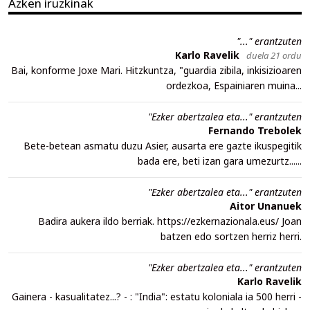
Azken iruzkinak
"..." erantzuten
Karlo Ravelik
duela 21 ordu
Bai, konforme Joxe Mari. Hitzkuntza, "guardia zibila, inkisizioaren
ordezkoa, Espainiaren muina...
"Ezker abertzalea eta..." erantzuten
Fernando Trebolek
Bete-betean asmatu duzu Asier, ausarta ere gazte ikuspegitik
bada ere, beti izan gara umezurtz......
"Ezker abertzalea eta..." erantzuten
Aitor Unanuek
Badira aukera ildo berriak. https://ezkernazionala.eus/ Joan
batzen edo sortzen herriz herri.
"Ezker abertzalea eta..." erantzuten
Karlo Ravelik
Gainera - kasualitatez...? - : "India": estatu koloniala ia 500 herri -