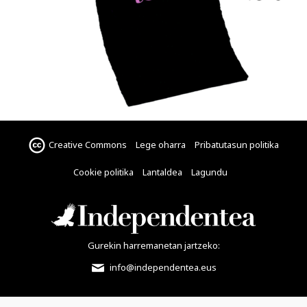
Creative Commons
Lege oharra
Pribatutasun politika
Cookie politika
Lantaldea
Lagundu
Gurekin harremanetan jartzeko:
info@independentea.eus