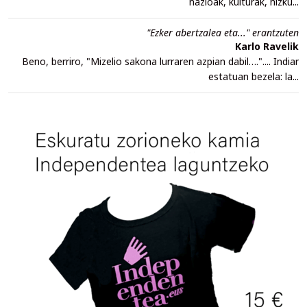
nazioak, kulturak, hizku...
"Ezker abertzalea eta..." erantzuten
Karlo Ravelik
Beno, berriro, "Mizelio sakona lurraren azpian dabil….".... Indiar
estatuan bezela: la...