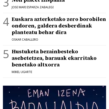
Non placet Hispania
JOSE MARI ESPARZA ZABALEGI
Euskara azterketako zero borobilen
ondoren, galdera desberdinak
planteatu behar dira
OSKAR CABALLERO
Hustuketa bezainbesteko
asebetetzea, barauak ekarritako
benetako altxorra
MIKEL UGARTE