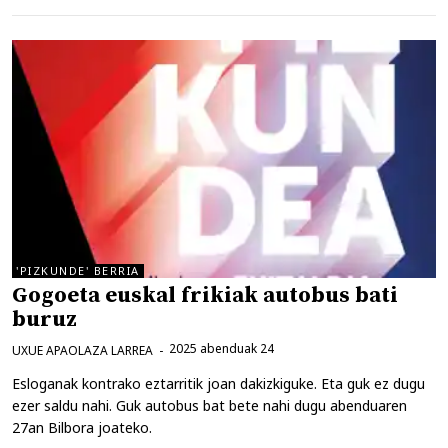
'PIZKUNDE' BERRIA
Gogoeta euskal frikiak autobus bati
buruz
2025 abenduak 24
UXUE APAOLAZA LARREA
Esloganak kontrako eztarritik joan dakizkiguke. Eta guk ez dugu
ezer saldu nahi. Guk autobus bat bete nahi dugu abenduaren
27an Bilbora joateko.