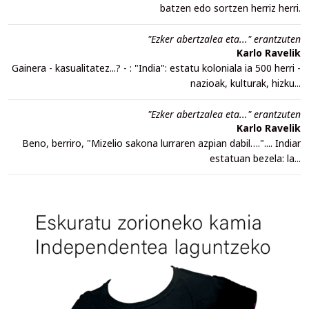
batzen edo sortzen herriz herri.
"Ezker abertzalea eta..." erantzuten
Karlo Ravelik
Gainera - kasualitatez...? - : "India": estatu koloniala ia 500 herri -
nazioak, kulturak, hizku...
"Ezker abertzalea eta..." erantzuten
Karlo Ravelik
Beno, berriro, "Mizelio sakona lurraren azpian dabil….".... Indiar
estatuan bezela: la...