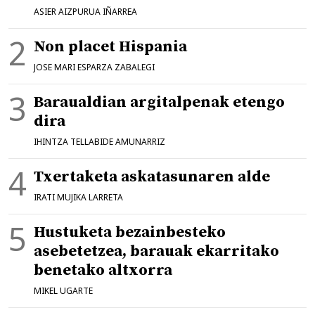
ASIER AIZPURUA IÑARREA
Non placet Hispania
JOSE MARI ESPARZA ZABALEGI
Baraualdian argitalpenak etengo
dira
IHINTZA TELLABIDE AMUNARRIZ
Txertaketa askatasunaren alde
IRATI MUJIKA LARRETA
Hustuketa bezainbesteko
asebetetzea, barauak ekarritako
benetako altxorra
MIKEL UGARTE