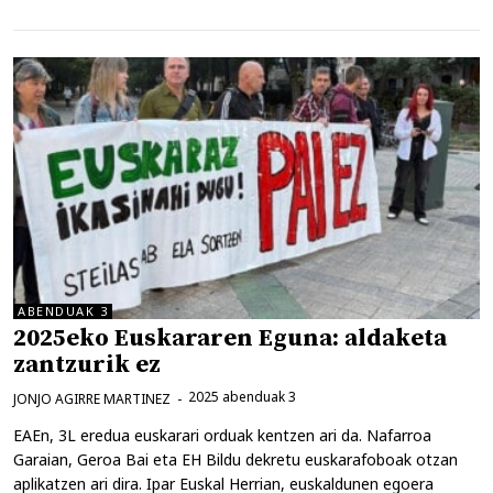
ABENDUAK 3
2025eko Euskararen Eguna: aldaketa
zantzurik ez
2025 abenduak 3
JONJO AGIRRE MARTINEZ
EAEn, 3L eredua euskarari orduak kentzen ari da. Nafarroa
Garaian, Geroa Bai eta EH Bildu dekretu euskarafoboak otzan
aplikatzen ari dira. Ipar Euskal Herrian, euskaldunen egoera