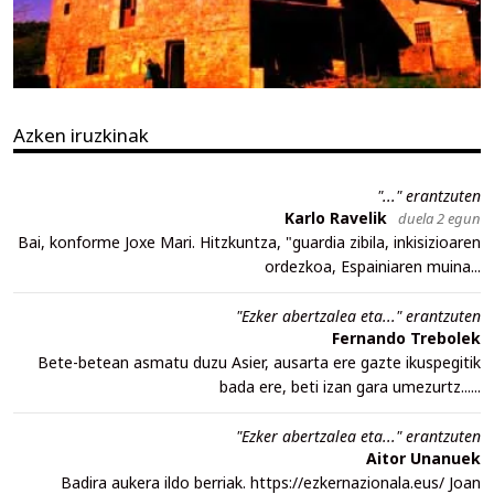
Azken iruzkinak
"..." erantzuten
Karlo Ravelik
duela 2 egun
Bai, konforme Joxe Mari. Hitzkuntza, "guardia zibila, inkisizioaren
ordezkoa, Espainiaren muina...
"Ezker abertzalea eta..." erantzuten
Fernando Trebolek
Bete-betean asmatu duzu Asier, ausarta ere gazte ikuspegitik
bada ere, beti izan gara umezurtz......
"Ezker abertzalea eta..." erantzuten
Aitor Unanuek
Badira aukera ildo berriak. https://ezkernazionala.eus/ Joan