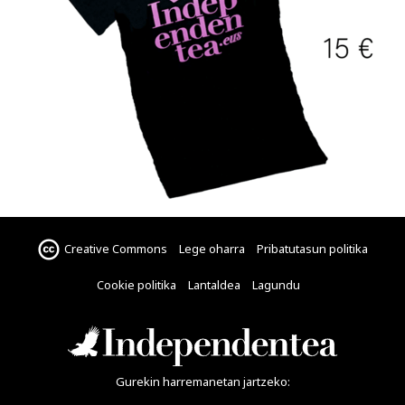
Creative Commons
Lege oharra
Pribatutasun politika
Cookie politika
Lantaldea
Lagundu
Gurekin harremanetan jartzeko: