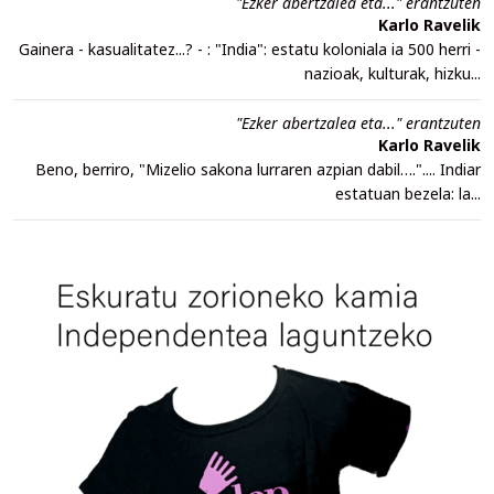
"Ezker abertzalea eta..." erantzuten
Karlo Ravelik
Gainera - kasualitatez...? - : "India": estatu koloniala ia 500 herri -
nazioak, kulturak, hizku...
"Ezker abertzalea eta..." erantzuten
Karlo Ravelik
Beno, berriro, "Mizelio sakona lurraren azpian dabil….".... Indiar
estatuan bezela: la...