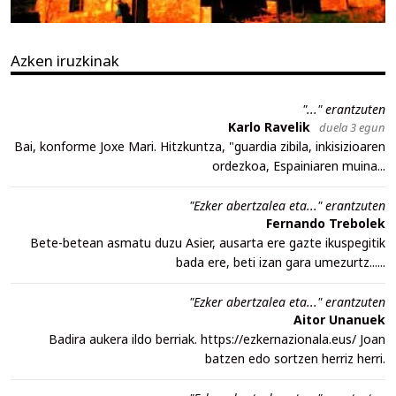
Azken iruzkinak
"..." erantzuten
Karlo Ravelik
duela 3 egun
Bai, konforme Joxe Mari. Hitzkuntza, "guardia zibila, inkisizioaren
ordezkoa, Espainiaren muina...
"Ezker abertzalea eta..." erantzuten
Fernando Trebolek
Bete-betean asmatu duzu Asier, ausarta ere gazte ikuspegitik
bada ere, beti izan gara umezurtz......
"Ezker abertzalea eta..." erantzuten
Aitor Unanuek
Badira aukera ildo berriak. https://ezkernazionala.eus/ Joan
batzen edo sortzen herriz herri.