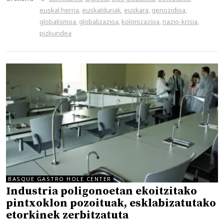
euskal herria
,
euskaldunak
,
euskara
,
genozidioa
,
globalismoa
,
globalizazioa
,
kolonizazioa
,
nazio-krisia
,
pizkundea
BASQUE GASTRO HOLE CENTER
Industria poligonoetan ekoitzitako
pintxoklon pozoituak, esklabizatutako
etorkinek zerbitzatuta