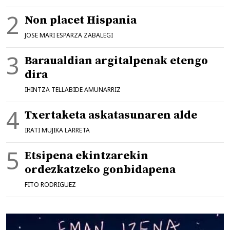
Non placet Hispania
JOSE MARI ESPARZA ZABALEGI
Baraualdian argitalpenak etengo
dira
IHINTZA TELLABIDE AMUNARRIZ
Txertaketa askatasunaren alde
IRATI MUJIKA LARRETA
Etsipena ekintzarekin
ordezkatzeko gonbidapena
FITO RODRIGUEZ