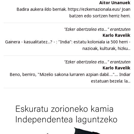
Aitor Unanuek
Badira aukera ildo berriak. https://ezkernazionala.eus/ Joan
batzen edo sortzen herriz herri.
"Ezker abertzalea eta..." erantzuten
Karlo Ravelik
Gainera - kasualitatez...? - : "India": estatu koloniala ia 500 herri -
nazioak, kulturak, hizku...
"Ezker abertzalea eta..." erantzuten
Karlo Ravelik
Beno, berriro, "Mizelio sakona lurraren azpian dabil….".... Indiar
estatuan bezela: la...