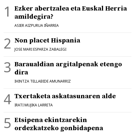
Ezker abertzalea eta Euskal Herria
amildegira?
ASIER AIZPURUA IÑARREA
Non placet Hispania
JOSE MARI ESPARZA ZABALEGI
Baraualdian argitalpenak etengo
dira
IHINTZA TELLABIDE AMUNARRIZ
Txertaketa askatasunaren alde
IRATI MUJIKA LARRETA
Etsipena ekintzarekin
ordezkatzeko gonbidapena