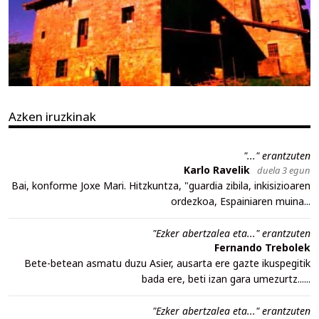
Azken iruzkinak
"..." erantzuten
Karlo Ravelik
duela 3 egun
Bai, konforme Joxe Mari. Hitzkuntza, "guardia zibila, inkisizioaren
ordezkoa, Espainiaren muina...
"Ezker abertzalea eta..." erantzuten
Fernando Trebolek
Bete-betean asmatu duzu Asier, ausarta ere gazte ikuspegitik
bada ere, beti izan gara umezurtz......
"Ezker abertzalea eta..." erantzuten