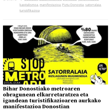
kapitalismoa
,
manifestazioa
,
Piztu Donostia
,
satorralaia
,
turistifikazioa
DEIALDIAK
Bihar Donostiako metroaren
obragunean elkarretaratzea eta
igandean turistifikazioaren aurkako
manifestazioa Donostian