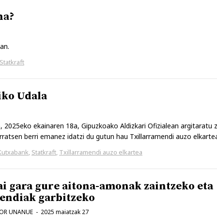
na?
an.
Statkraft
iko Udala
2025eko ekainaren 18a, Gipuzkoako Aldizkari Ofizialean argitaratu 
urratsen berri emanez idatzi du gutun hau Txillarramendi auzo elkarte
Kutxabank
,
Statkraft
,
Txillarramendi auzo elkartea
ai gara gure aitona-amonak zaintzeko eta
endiak garbitzeko
TOR UNANUE
2025 maiatzak 27