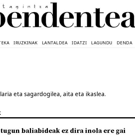
TEKA
IRUZKINAK
LANTALDEA
IDATZI
LAGUNDU
DENDA
laria eta sagardogilea, aita eta ikaslea.
k
tugun baliabideak ez dira inola ere gai