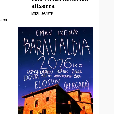
altxorra
MIKEL UGARTE
arrei