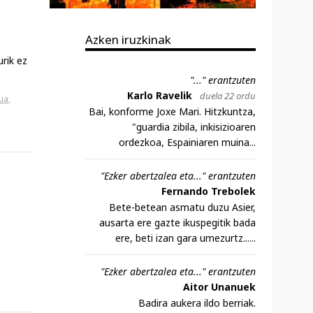
Azken iruzkinak
rik ez
"..." erantzuten
Karlo Ravelik
duela 22 ordu
ua
,
Bai, konforme Joxe Mari. Hitzkuntza,
"guardia zibila, inkisizioaren
ordezkoa, Espainiaren muina...
"Ezker abertzalea eta..." erantzuten
Fernando Trebolek
Bete-betean asmatu duzu Asier,
ausarta ere gazte ikuspegitik bada
ere, beti izan gara umezurtz......
"Ezker abertzalea eta..." erantzuten
Aitor Unanuek
Badira aukera ildo berriak.