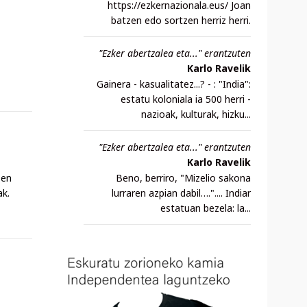
https://ezkernazionala.eus/ Joan
batzen edo sortzen herriz herri.
"Ezker abertzalea eta..." erantzuten
Karlo Ravelik
Gainera - kasualitatez...? - : "India":
estatu koloniala ia 500 herri -
nazioak, kulturak, hizku...
"Ezker abertzalea eta..." erantzuten
Karlo Ravelik
zen
Beno, berriro, "Mizelio sakona
ak.
lurraren azpian dabil….".... Indiar
estatuan bezela: la...