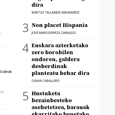
dira
IHINTZA TELLABIDE AMUNARRIZ
Non placet Hispania
JOSE MARI ESPARZA ZABALEGI
a
,
Euskara azterketako
zero borobilen
ondoren, galdera
desberdinak
rtzaleak
planteatu behar dira
OSKAR CABALLERO
tza
,
Hustuketa
bezainbesteko
asebetetzea, barauak
ekarritako benetako