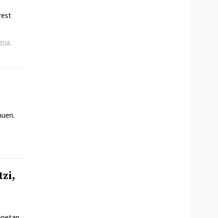
rest
pena
,
nuen.
zi,
onetan,