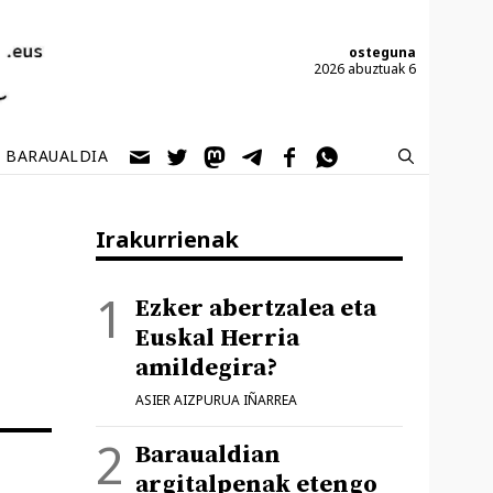
osteguna
2026 abuztuak 6
BARAUALDIA
Irakurrienak
Ezker abertzalea eta
Euskal Herria
amildegira?
ASIER AIZPURUA IÑARREA
Baraualdian
argitalpenak etengo