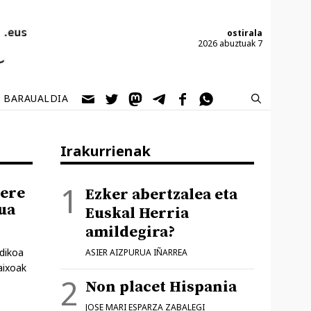
ostirala
2026 abuztuak 7
BARAUALDIA
Irakurrienak
bere
Ezker abertzalea eta
ua
Euskal Herria
amildegira?
edikoa
ASIER AIZPURUA IÑARREA
aixoak
Non placet Hispania
JOSE MARI ESPARZA ZABALEGI