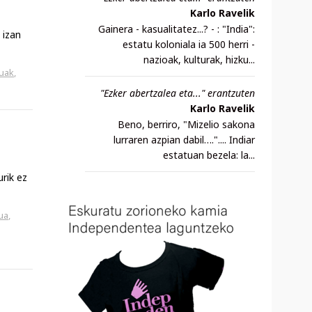
Karlo Ravelik
Gainera - kasualitatez...? - : "India":
 izan
estatu koloniala ia 500 herri -
nazioak, kulturak, hizku...
uak
,
"Ezker abertzalea eta..." erantzuten
Karlo Ravelik
Beno, berriro, "Mizelio sakona
lurraren azpian dabil….".... Indiar
estatuan bezela: la...
rik ez
ua
,