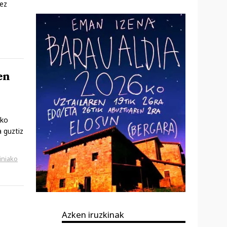
 ez
en
oko
 guztiz
iniako
Azken iruzkinak