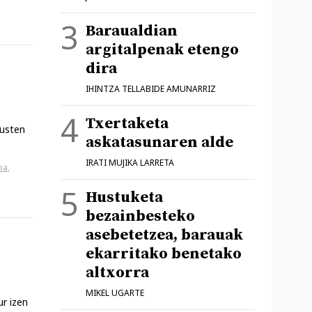
Baraualdian
argitalpenak etengo
dira
IHINTZA TELLABIDE AMUNARRIZ
Txertaketa
kusten
askatasunaren alde
IRATI MUJIKA LARRETA
oa
,
Hustuketa
bezainbesteko
asebetetzea, barauak
ekarritako benetako
altxorra
MIKEL UGARTE
ur izen