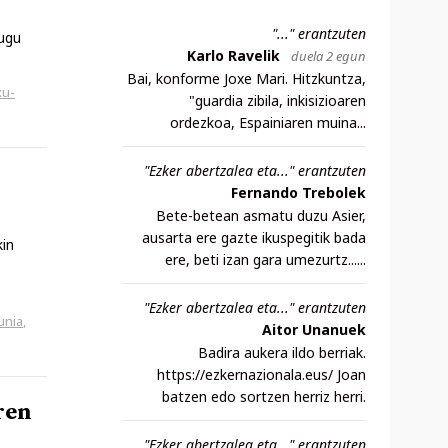
"..." erantzuten
dugu
Karlo Ravelik
duela 2 egun
Bai, konforme Joxe Mari. Hitzkuntza,
xu-
"guardia zibila, inkisizioaren
ordezkoa, Espainiaren muina...
"Ezker abertzalea eta..." erantzuten
Fernando Trebolek
Bete-betean asmatu duzu Asier,
ausarta ere gazte ikuspegitik bada
kin
ere, beti izan gara umezurtz......
"Ezker abertzalea eta..." erantzuten
unia
,
Aitor Unanuek
Badira aukera ildo berriak.
https://ezkernazionala.eus/ Joan
batzen edo sortzen herriz herri.
ren
"Ezker abertzalea eta..." erantzuten