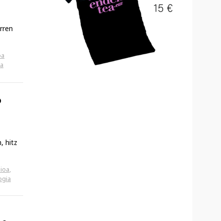
rren
oa
za
o
, hitz
ioa
,
ogia