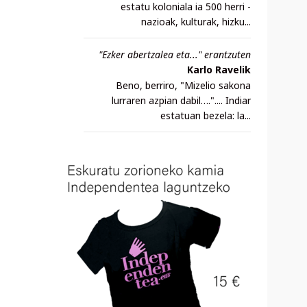
estatu koloniala ia 500 herri -
nazioak, kulturak, hizku...
"Ezker abertzalea eta..." erantzuten
Karlo Ravelik
Beno, berriro, "Mizelio sakona
lurraren azpian dabil….".... Indiar
estatuan bezela: la...