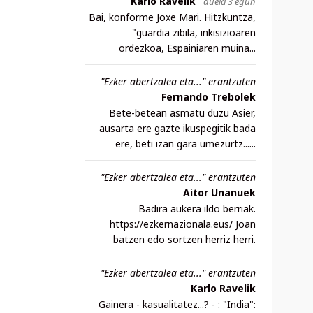
Karlo Ravelik
duela 3 egun
Bai, konforme Joxe Mari. Hitzkuntza,
"guardia zibila, inkisizioaren
ordezkoa, Espainiaren muina...
"Ezker abertzalea eta..." erantzuten
Fernando Trebolek
Bete-betean asmatu duzu Asier,
ausarta ere gazte ikuspegitik bada
ere, beti izan gara umezurtz......
"Ezker abertzalea eta..." erantzuten
Aitor Unanuek
Badira aukera ildo berriak.
https://ezkernazionala.eus/ Joan
batzen edo sortzen herriz herri.
"Ezker abertzalea eta..." erantzuten
Karlo Ravelik
Gainera - kasualitatez...? - : "India":