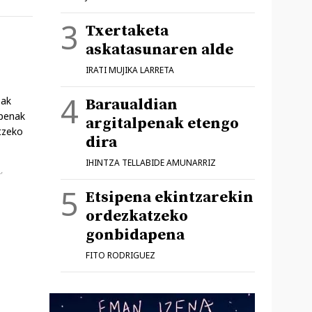
Txertaketa
askatasunaren alde
IRATI MUJIKA LARRETA
oak
Baraualdian
lpenak
argitalpenak etengo
tzeko
dira
IHINTZA TELLABIDE AMUNARRIZ
a
,
Etsipena ekintzarekin
ordezkatzeko
gonbidapena
FITO RODRIGUEZ