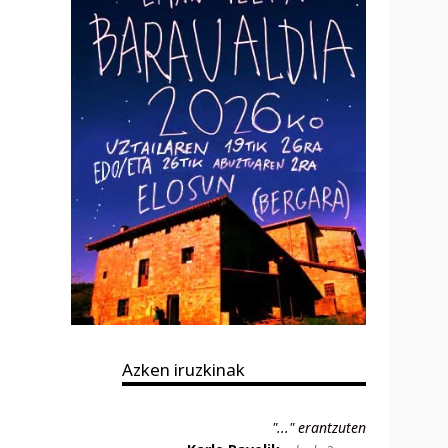
Azken iruzkinak
"..." erantzuten