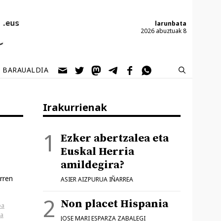
larunbata
2026 abuztuak 8
BARAUALDIA
Irakurrienak
Ezker abertzalea eta
Euskal Herria
amildegira?
rren
ASIER AIZPURUA IÑARREA
Non placet Hispania
oa
za
JOSE MARI ESPARZA ZABALEGI