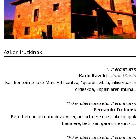
Azken iruzkinak
"..." erantzuten
Karlo Ravelik
duela 16 ordu
Bai, konforme Joxe Mari. Hitzkuntza, "guardia zibila, inkisizioaren
ordezkoa, Espainiaren muina...
"Ezker abertzalea eta..." erantzuten
Fernando Trebolek
Bete-betean asmatu duzu Asier, ausarta ere gazte ikuspegitik
bada ere, beti izan gara umezurtz......
"Ezker abertzalea eta..." erantzuten