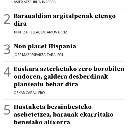
ASIER AIZPURUA IÑARREA
Baraualdian argitalpenak etengo
dira
IHINTZA TELLABIDE AMUNARRIZ
Non placet Hispania
JOSE MARI ESPARZA ZABALEGI
Euskara azterketako zero borobilen
ondoren, galdera desberdinak
planteatu behar dira
OSKAR CABALLERO
Hustuketa bezainbesteko
asebetetzea, barauak ekarritako
benetako altxorra