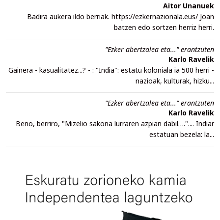
Aitor Unanuek
Badira aukera ildo berriak. https://ezkernazionala.eus/ Joan
batzen edo sortzen herriz herri.
"Ezker abertzalea eta..." erantzuten
Karlo Ravelik
Gainera - kasualitatez...? - : "India": estatu koloniala ia 500 herri -
nazioak, kulturak, hizku...
"Ezker abertzalea eta..." erantzuten
Karlo Ravelik
Beno, berriro, "Mizelio sakona lurraren azpian dabil….".... Indiar
estatuan bezela: la...