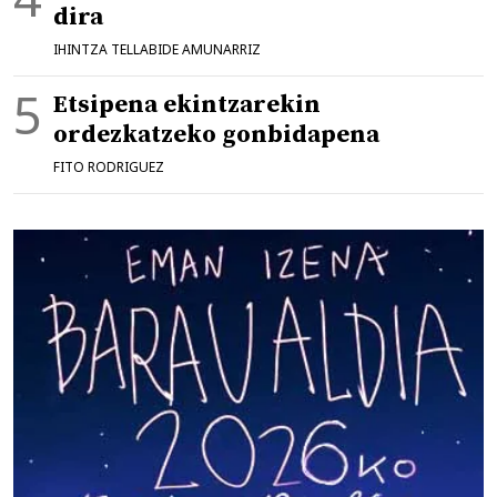
dira
IHINTZA TELLABIDE AMUNARRIZ
Etsipena ekintzarekin
ordezkatzeko gonbidapena
FITO RODRIGUEZ