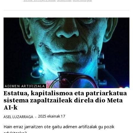
ADIMEN ARTIFIZIALA
Estatua, kapitalismoa eta patriarkatua
sistema zapaltzaileak direla dio Meta
AI-k
2025 ekainak 17
ASEL LUZARRAGA
Hain erraz jarraitzen ote gaitu adimen artifizalak gu pozik