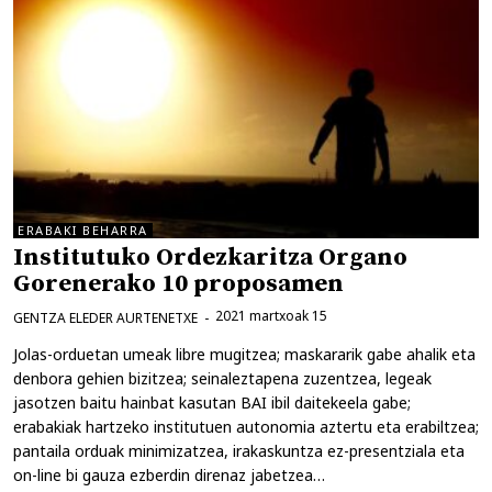
ERABAKI BEHARRA
Institutuko Ordezkaritza Organo
Gorenerako 10 proposamen
2021 martxoak 15
GENTZA ELEDER AURTENETXE
Jolas-orduetan umeak libre mugitzea; maskararik gabe ahalik eta
denbora gehien bizitzea; seinaleztapena zuzentzea, legeak
jasotzen baitu hainbat kasutan BAI ibil daitekeela gabe;
erabakiak hartzeko institutuen autonomia aztertu eta erabiltzea;
pantaila orduak minimizatzea, irakaskuntza ez-presentziala eta
on-line bi gauza ezberdin direnaz jabetzea…