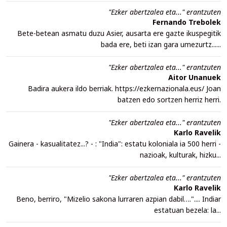
"Ezker abertzalea eta..." erantzuten
Fernando Trebolek
Bete-betean asmatu duzu Asier, ausarta ere gazte ikuspegitik
bada ere, beti izan gara umezurtz......
"Ezker abertzalea eta..." erantzuten
Aitor Unanuek
Badira aukera ildo berriak. https://ezkernazionala.eus/ Joan
batzen edo sortzen herriz herri.
"Ezker abertzalea eta..." erantzuten
Karlo Ravelik
Gainera - kasualitatez...? - : "India": estatu koloniala ia 500 herri -
nazioak, kulturak, hizku...
"Ezker abertzalea eta..." erantzuten
Karlo Ravelik
Beno, berriro, "Mizelio sakona lurraren azpian dabil….".... Indiar
estatuan bezela: la...