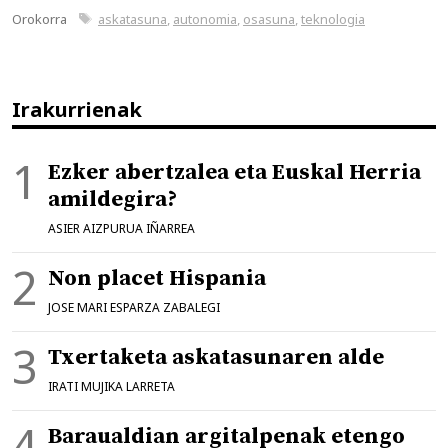
Kategoriak
Etiketak
Orokorra
askatasuna
,
autonomia
,
osasuna
,
teknologia
Irakurrienak
Ezker abertzalea eta Euskal Herria
amildegira?
ASIER AIZPURUA IÑARREA
Non placet Hispania
JOSE MARI ESPARZA ZABALEGI
Txertaketa askatasunaren alde
IRATI MUJIKA LARRETA
Baraualdian argitalpenak etengo