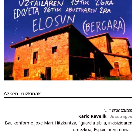
Azken iruzkinak
"..." erantzuten
Karlo Ravelik
duela 3 egun
Bai, konforme Joxe Mari. Hitzkuntza, "guardia zibila, inkisizioaren
ordezkoa, Espainiaren muina...