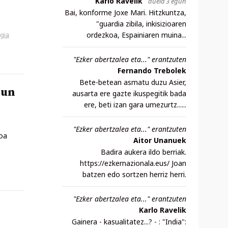
Karlo Ravelik
duela 3 egun
Bai, konforme Joxe Mari. Hitzkuntza,
"guardia zibila, inkisizioaren
ordezkoa, Espainiaren muina...
gia
"Ezker abertzalea eta..." erantzuten
Fernando Trebolek
Bete-betean asmatu duzu Asier,
sun
ausarta ere gazte ikuspegitik bada
ere, beti izan gara umezurtz......
"Ezker abertzalea eta..." erantzuten
oa
Aitor Unanuek
Badira aukera ildo berriak.
https://ezkernazionala.eus/ Joan
batzen edo sortzen herriz herri.
"Ezker abertzalea eta..." erantzuten
Karlo Ravelik
Gainera - kasualitatez...? - : "India":