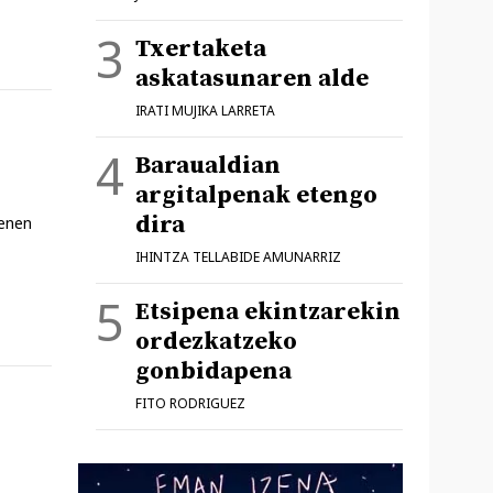
Txertaketa
askatasunaren alde
IRATI MUJIKA LARRETA
Baraualdian
argitalpenak etengo
dira
nenen
IHINTZA TELLABIDE AMUNARRIZ
Etsipena ekintzarekin
ordezkatzeko
gonbidapena
FITO RODRIGUEZ