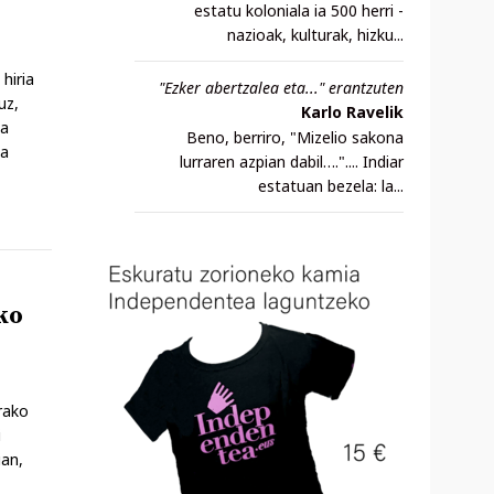
estatu koloniala ia 500 herri -
nazioak, kulturak, hizku...
hiria
"Ezker abertzalea eta..." erantzuten
uz,
Karlo Ravelik
ta
Beno, berriro, "Mizelio sakona
la
lurraren azpian dabil….".... Indiar
estatuan bezela: la...
ko
rako
i
ian,