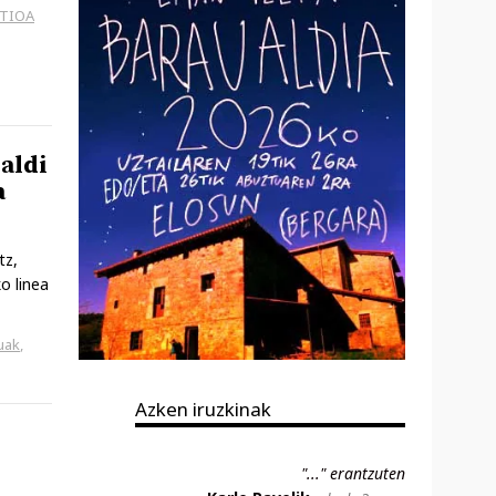
TIOA
aldi
a
tz,
o linea
uak
,
Azken iruzkinak
"..." erantzuten