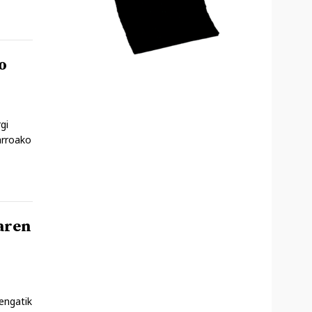
o
gi
arroako
aren
engatik