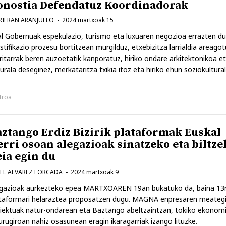
onostia Defendatuz Koordinadorak
IFRAN ARANJUELO
2024 martxoak 15
l Gobernuak espekulazio, turismo eta luxuaren negozioa errazten du 
istifikazio prozesu bortitzean murgilduz, etxebizitza larrialdia areagot
ritarrak beren auzoetatik kanporatuz, hiriko ondare arkitektonikoa e
urala deseginez, merkataritza txikia itoz eta hiriko ehun soziokultura
troa
aztango Erdiz Bizirik plataformak Euskal
rri osoan alegazioak sinatzeko eta biltze
ia egin du
EL ALVAREZ FORCADA
2024 martxoak 9
gazioak aurkezteko epea MARTXOAREN 19an bukatuko da, baina 13
taformari helaraztea proposatzen dugu. MAGNA enpresaren meateg
iektuak natur-ondarean eta Baztango abeltzaintzan, tokiko ekonom
urugiroan nahiz osasunean eragin ikaragarriak izango lituzke.