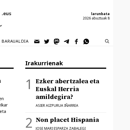
larunbata
2026 abuztuak 8
BARAUALDIA
Irakurrienak
a
Ezker abertzalea eta
Euskal Herria
amildegira?
en
lkar
ASIER AIZPURUA IÑARREA
 eta
Non placet Hispania
JOSE MARI ESPARZA ZABALEGI