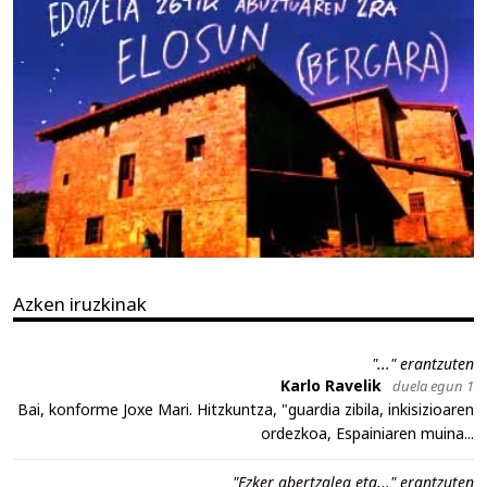
Azken iruzkinak
"..." erantzuten
Karlo Ravelik
duela egun 1
Bai, konforme Joxe Mari. Hitzkuntza, "guardia zibila, inkisizioaren
ordezkoa, Espainiaren muina...
"Ezker abertzalea eta..." erantzuten