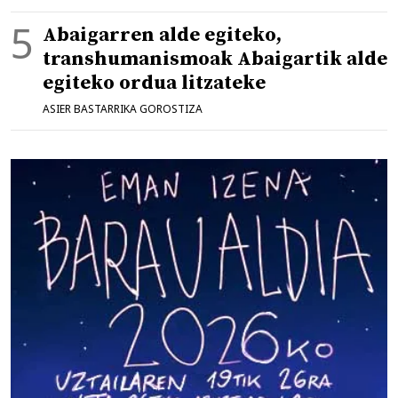
Abaigarren alde egiteko,
transhumanismoak Abaigartik alde
egiteko ordua litzateke
ASIER BASTARRIKA GOROSTIZA