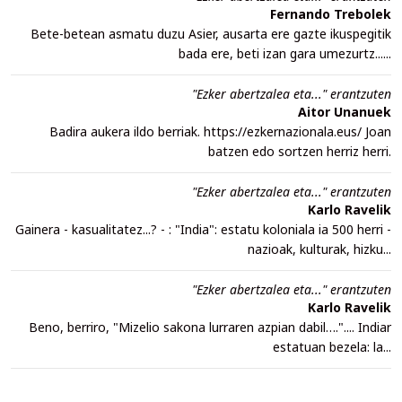
Fernando Trebolek
Bete-betean asmatu duzu Asier, ausarta ere gazte ikuspegitik
bada ere, beti izan gara umezurtz......
"Ezker abertzalea eta..." erantzuten
Aitor Unanuek
Badira aukera ildo berriak. https://ezkernazionala.eus/ Joan
batzen edo sortzen herriz herri.
"Ezker abertzalea eta..." erantzuten
Karlo Ravelik
Gainera - kasualitatez...? - : "India": estatu koloniala ia 500 herri -
nazioak, kulturak, hizku...
"Ezker abertzalea eta..." erantzuten
Karlo Ravelik
Beno, berriro, "Mizelio sakona lurraren azpian dabil….".... Indiar
estatuan bezela: la...