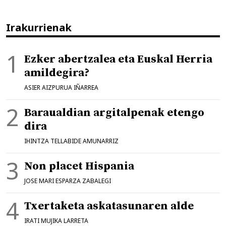
Irakurrienak
Ezker abertzalea eta Euskal Herria
amildegira?
ASIER AIZPURUA IÑARREA
Baraualdian argitalpenak etengo
dira
IHINTZA TELLABIDE AMUNARRIZ
Non placet Hispania
JOSE MARI ESPARZA ZABALEGI
Txertaketa askatasunaren alde
IRATI MUJIKA LARRETA