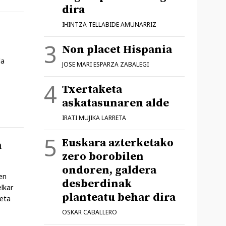
dira
IHINTZA TELLABIDE AMUNARRIZ
Non placet Hispania
da
JOSE MARI ESPARZA ZABALEGI
Txertaketa
askatasunaren alde
IRATI MUJIKA LARRETA
Euskara azterketako
a
zero borobilen
ondoren, galdera
en
desberdinak
lkar
planteatu behar dira
 eta
OSKAR CABALLERO