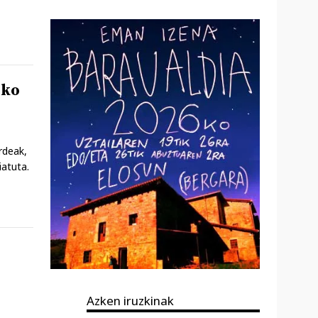
sko
rdeak,
iatuta.
Azken iruzkinak