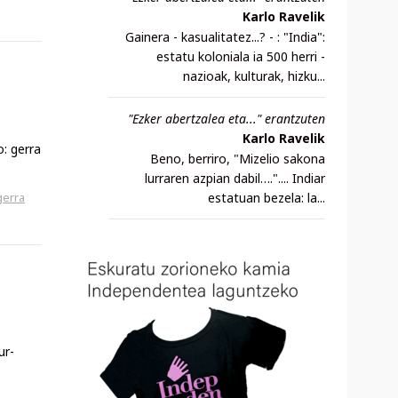
Karlo Ravelik
Gainera - kasualitatez...? - : "India":
estatu koloniala ia 500 herri -
nazioak, kulturak, hizku...
"Ezker abertzalea eta..." erantzuten
Karlo Ravelik
: gerra
Beno, berriro, "Mizelio sakona
lurraren azpian dabil….".... Indiar
estatuan bezela: la...
gerra
ur-