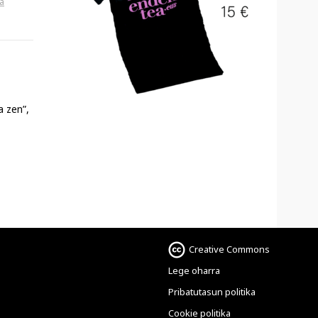
a
a zen”,
Creative Commons
Lege oharra
Pribatutasun politika
Cookie politika