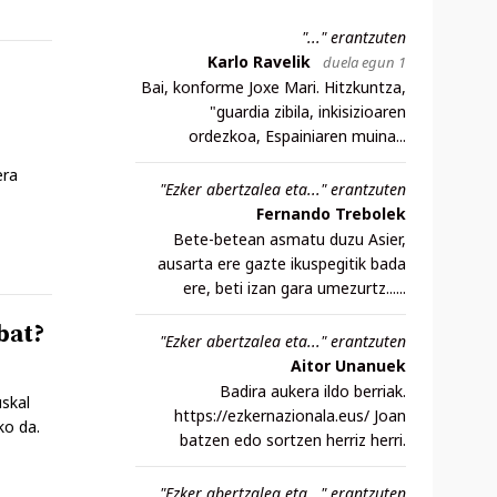
"..." erantzuten
Karlo Ravelik
duela egun 1
Bai, konforme Joxe Mari. Hitzkuntza,
"guardia zibila, inkisizioaren
ordezkoa, Espainiaren muina...
era
"Ezker abertzalea eta..." erantzuten
Fernando Trebolek
Bete-betean asmatu duzu Asier,
ausarta ere gazte ikuspegitik bada
ere, beti izan gara umezurtz......
bat?
"Ezker abertzalea eta..." erantzuten
Aitor Unanuek
Badira aukera ildo berriak.
uskal
https://ezkernazionala.eus/ Joan
ko da.
batzen edo sortzen herriz herri.
"Ezker abertzalea eta..." erantzuten