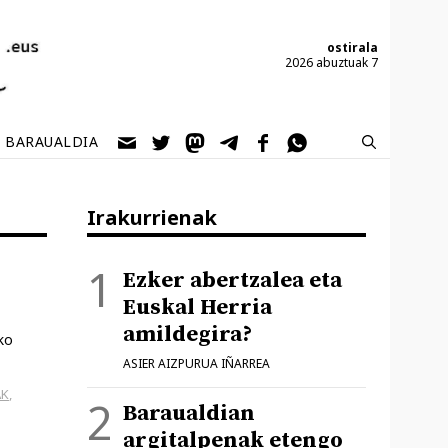
ostirala
2026 abuztuak 7
BARAUALDIA
Irakurrienak
Ezker abertzalea eta
Euskal Herria
amildegira?
ko
ASIER AIZPURUA IÑARREA
AK
,
Baraualdian
argitalpenak etengo