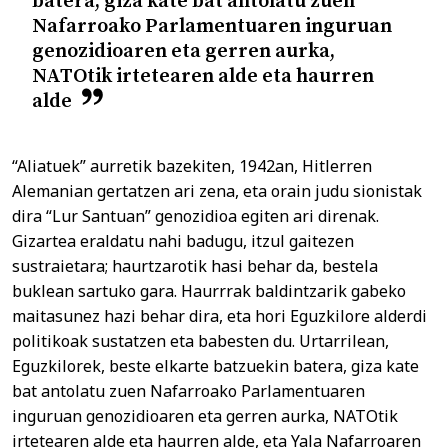
batera, giza kate bat antolatu zuen
Nafarroako Parlamentuaren inguruan
genozidioaren eta gerren aurka,
NATOtik irtetearen alde eta haurren
alde
“Aliatuek” aurretik bazekiten, 1942an, Hitlerren
Alemanian gertatzen ari zena, eta orain judu sionistak
dira “Lur Santuan” genozidioa egiten ari direnak.
Gizartea eraldatu nahi badugu, itzul gaitezen
sustraietara; haurtzarotik hasi behar da, bestela
buklean sartuko gara. Haurrrak baldintzarik gabeko
maitasunez hazi behar dira, eta hori Eguzkilore alderdi
politikoak sustatzen eta babesten du. Urtarrilean,
Eguzkilorek, beste elkarte batzuekin batera, giza kate
bat antolatu zuen Nafarroako Parlamentuaren
inguruan genozidioaren eta gerren aurka, NATOtik
irtetearen alde eta haurren alde, eta Yala Nafarroaren