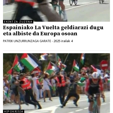
EKINTZA ZUZENA
Espainiako La Vuelta geldiarazi dugu
eta albiste da Europa osoan
2025 irailak 4
PATRIK UNZURRUNZAGA GARATE
-
HIPOKRISIA