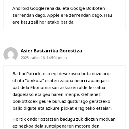
Android Googlerena da, eta Goolge Boikoten
zerrendan dago. Apple ere zerrendan dago. Hau
ere kasu zail horietako bat da.
Asier Bastarrika Gorostiza
2025 irailak 16, 14:50(r)etan
Ba bai Patrick, oso egi deserosoa bota duzu argi
utzita “boikota” esaten zaiona neurri apaingarri
bat dela Ekonomia sarraskiaren alde lerratua
dagoelako eta geu haren menpe. Gehienez
boikottxoek geure buruaz gusturago geratzeko
balio digute eta azkure pixkat eragiteko etsaiari.
Hortik ondorioztatzen badugu zuk diozun moduan
ezinezkoa dela suntsipenaren motore den