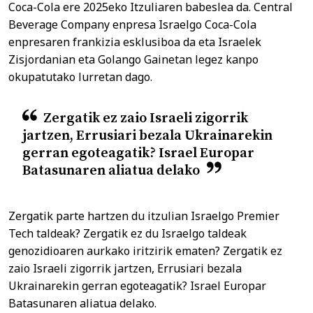
Coca-Cola ere 2025eko Itzuliaren babeslea da. Central
Beverage Company enpresa Israelgo Coca-Cola
enpresaren frankizia esklusiboa da eta Israelek
Zisjordanian eta Golango Gainetan legez kanpo
okupatutako lurretan dago.
Zergatik ez zaio Israeli zigorrik
jartzen, Errusiari bezala Ukrainarekin
gerran egoteagatik? Israel Europar
Batasunaren aliatua delako
Zergatik parte hartzen du itzulian Israelgo Premier
Tech taldeak? Zergatik ez du Israelgo taldeak
genozidioaren aurkako iritzirik ematen? Zergatik ez
zaio Israeli zigorrik jartzen, Errusiari bezala
Ukrainarekin gerran egoteagatik? Israel Europar
Batasunaren aliatua delako.