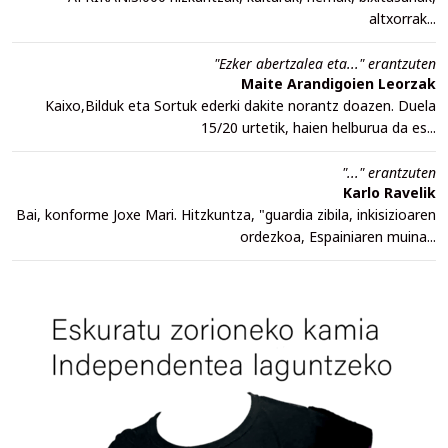
altxorrak...
"Ezker abertzalea eta..." erantzuten
Maite Arandigoien Leorzak
Kaixo,Bilduk eta Sortuk ederki dakite norantz doazen. Duela
15/20 urtetik, haien helburua da es...
"..." erantzuten
Karlo Ravelik
Bai, konforme Joxe Mari. Hitzkuntza, "guardia zibila, inkisizioaren
ordezkoa, Espainiaren muina...