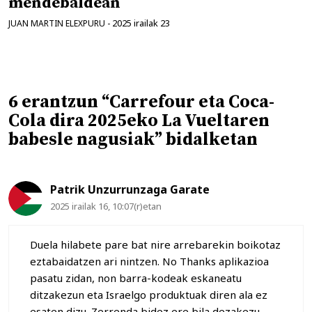
mendebaldean
2025 irailak 23
JUAN MARTIN ELEXPURU
-
6 erantzun “Carrefour eta Coca-
Cola dira 2025eko La Vueltaren
babesle nagusiak” bidalketan
Patrik Unzurrunzaga Garate
2025 irailak 16, 10:07(r)etan
Duela hilabete pare bat nire arrebarekin boikotaz
eztabaidatzen ari nintzen. No Thanks aplikazioa
pasatu zidan, non barra-kodeak eskaneatu
ditzakezun eta Israelgo produktuak diren ala ez
esaten dizu. Zerrenda bidez ere bila dezakezu.