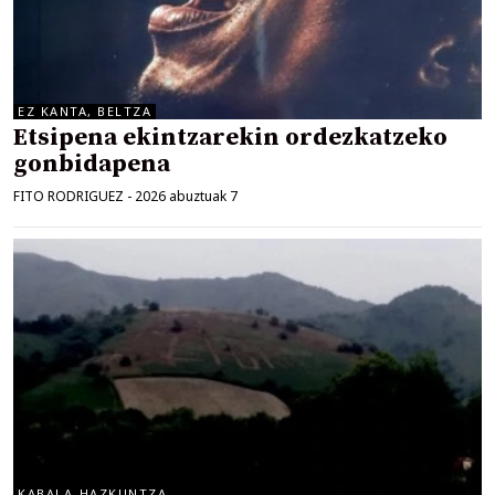
EZ KANTA, BELTZA
Etsipena ekintzarekin ordezkatzeko
gonbidapena
FITO RODRIGUEZ
-
2026 abuztuak 7
KABALA-HAZKUNTZA