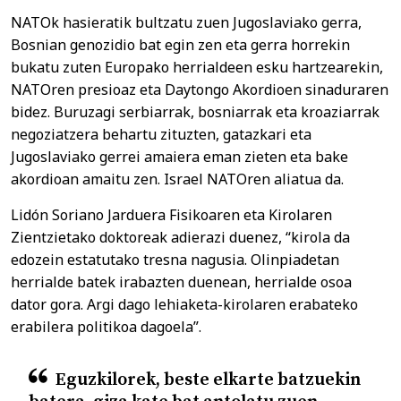
NATOk hasieratik bultzatu zuen Jugoslaviako gerra,
Bosnian genozidio bat egin zen eta gerra horrekin
bukatu zuten Europako herrialdeen esku hartzearekin,
NATOren presioaz eta Daytongo Akordioen sinaduraren
bidez. Buruzagi serbiarrak, bosniarrak eta kroaziarrak
negoziatzera behartu zituzten, gatazkari eta
Jugoslaviako gerrei amaiera eman zieten eta bake
akordioan amaitu zen. Israel NATOren aliatua da.
Lidón Soriano Jarduera Fisikoaren eta Kirolaren
Zientzietako doktoreak adierazi duenez, “kirola da
edozein estatutako tresna nagusia. Olinpiadetan
herrialde batek irabazten duenean, herrialde osoa
dator gora. Argi dago lehiaketa-kirolaren erabateko
erabilera politikoa dagoela”.
Eguzkilorek, beste elkarte batzuekin