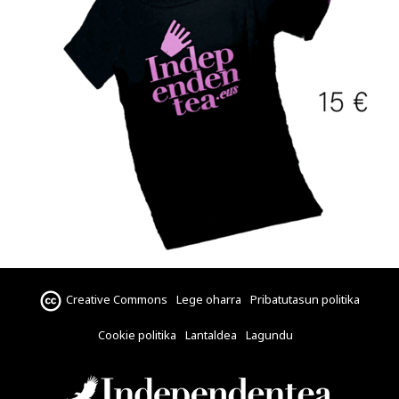
Creative Commons
Lege oharra
Pribatutasun politika
Cookie politika
Lantaldea
Lagundu