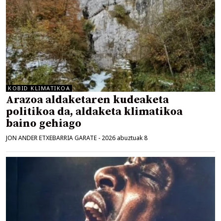
KOBID KLIMATIKOA
Arazoa aldaketaren kudeaketa
politikoa da, aldaketa klimatikoa
baino gehiago
JON ANDER ETXEBARRIA GARATE
-
2026 abuztuak 8