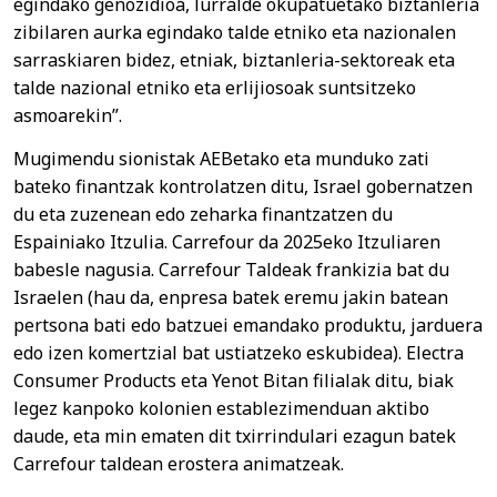
egindako genozidioa, lurralde okupatuetako biztanleria
zibilaren aurka egindako talde etniko eta nazionalen
sarraskiaren bidez, etniak, biztanleria-sektoreak eta
talde nazional etniko eta erlijiosoak suntsitzeko
asmoarekin”.
Mugimendu sionistak AEBetako eta munduko zati
bateko finantzak kontrolatzen ditu, Israel gobernatzen
du eta zuzenean edo zeharka finantzatzen du
Espainiako Itzulia. Carrefour da 2025eko Itzuliaren
babesle nagusia. Carrefour Taldeak frankizia bat du
Israelen (hau da, enpresa batek eremu jakin batean
pertsona bati edo batzuei emandako produktu, jarduera
edo izen komertzial bat ustiatzeko eskubidea). Electra
Consumer Products eta Yenot Bitan filialak ditu, biak
legez kanpoko kolonien establezimenduan aktibo
daude, eta min ematen dit txirrindulari ezagun batek
Carrefour taldean erostera animatzeak.