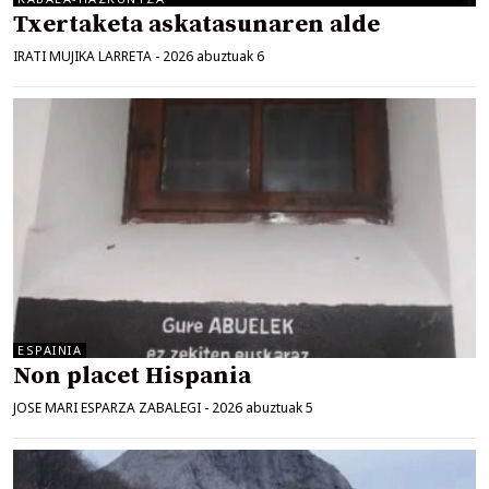
Txertaketa askatasunaren alde
IRATI MUJIKA LARRETA
-
2026 abuztuak 6
ESPAINIA
Non placet Hispania
JOSE MARI ESPARZA ZABALEGI
-
2026 abuztuak 5