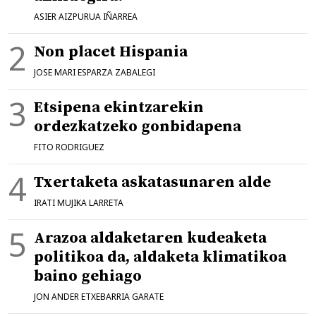
ASIER AIZPURUA IÑARREA
Non placet Hispania
JOSE MARI ESPARZA ZABALEGI
Etsipena ekintzarekin
ordezkatzeko gonbidapena
FITO RODRIGUEZ
Txertaketa askatasunaren alde
IRATI MUJIKA LARRETA
Arazoa aldaketaren kudeaketa
politikoa da, aldaketa klimatikoa
baino gehiago
JON ANDER ETXEBARRIA GARATE