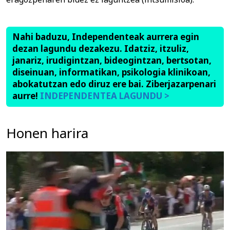
Nahi baduzu, Independenteak aurrera egin
dezan lagundu dezakezu. Idatziz, itzuliz,
janariz, irudigintzan, bideogintzan, bertsotan,
diseinuan, informatikan, psikologia klinikoan,
abokatutzan edo diruz ere bai. Ziberjazarpenari
aurre!
INDEPENDENTEA LAGUNDU >
Honen harira