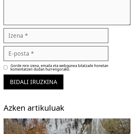
Izena
E-
posta
Gorde nire izena, emaila eta webgunea bilatzaile honetan
komentatzen dudan hurrengorako.
Azken artikuluak