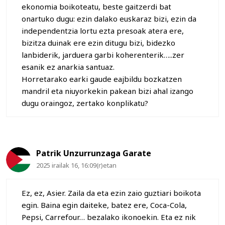
ekonomia boikoteatu, beste gaitzerdi bat
onartuko dugu: ezin dalako euskaraz bizi, ezin da
independentzia lortu ezta presoak atera ere,
bizitza duinak ere ezin ditugu bizi, bidezko
lanbiderik, jarduera garbi koherenterik…..zer
esanik ez anarkia santuaz.
Horretarako earki gaude eajbildu bozkatzen
mandril eta niuyorkekin pakean bizi ahal izango
dugu oraingoz, zertako konplikatu?
Patrik Unzurrunzaga Garate
2025 irailak 16, 16:09(r)etan
Ez, ez, Asier. Zaila da eta ezin zaio guztiari boikota
egin. Baina egin daiteke, batez ere, Coca-Cola,
Pepsi, Carrefour… bezalako ikonoekin. Eta ez nik