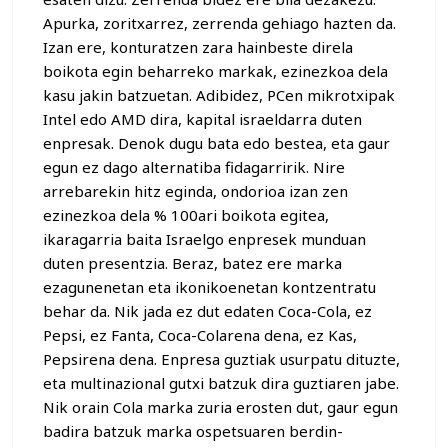
Apurka, zoritxarrez, zerrenda gehiago hazten da.
Izan ere, konturatzen zara hainbeste direla
boikota egin beharreko markak, ezinezkoa dela
kasu jakin batzuetan. Adibidez, PCen mikrotxipak
Intel edo AMD dira, kapital israeldarra duten
enpresak. Denok dugu bata edo bestea, eta gaur
egun ez dago alternatiba fidagarririk. Nire
arrebarekin hitz eginda, ondorioa izan zen
ezinezkoa dela % 100ari boikota egitea,
ikaragarria baita Israelgo enpresek munduan
duten presentzia. Beraz, batez ere marka
ezagunenetan eta ikonikoenetan kontzentratu
behar da. Nik jada ez dut edaten Coca-Cola, ez
Pepsi, ez Fanta, Coca-Colarena dena, ez Kas,
Pepsirena dena. Enpresa guztiak usurpatu dituzte,
eta multinazional gutxi batzuk dira guztiaren jabe.
Nik orain Cola marka zuria erosten dut, gaur egun
badira batzuk marka ospetsuaren berdin-