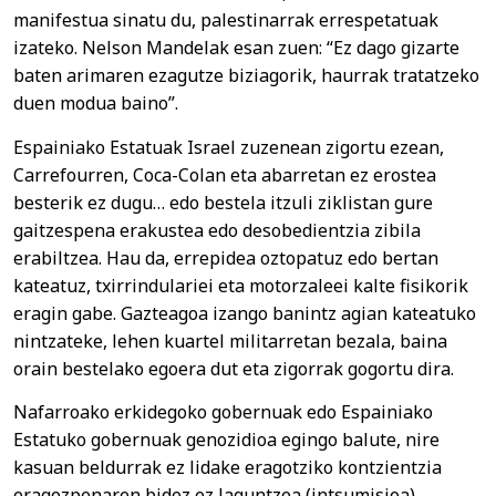
manifestua sinatu du, palestinarrak errespetatuak
izateko. Nelson Mandelak esan zuen: “Ez dago gizarte
baten arimaren ezagutze biziagorik, haurrak tratatzeko
duen modua baino”.
Espainiako Estatuak Israel zuzenean zigortu ezean,
Carrefourren, Coca-Colan eta abarretan ez erostea
besterik ez dugu… edo bestela itzuli ziklistan gure
gaitzespena erakustea edo desobedientzia zibila
erabiltzea. Hau da, errepidea oztopatuz edo bertan
kateatuz, txirrindulariei eta motorzaleei kalte fisikorik
eragin gabe. Gazteagoa izango banintz agian kateatuko
nintzateke, lehen kuartel militarretan bezala, baina
orain bestelako egoera dut eta zigorrak gogortu dira.
Nafarroako erkidegoko gobernuak edo Espainiako
Estatuko gobernuak genozidioa egingo balute, nire
kasuan beldurrak ez lidake eragotziko kontzientzia
eragozpenaren bidez ez laguntzea (intsumisioa).