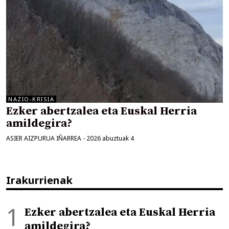
NAZIO-KRISIA
Ezker abertzalea eta Euskal Herria
amildegira?
ASIER AIZPURUA IÑARREA
-
2026 abuztuak 4
Irakurrienak
Ezker abertzalea eta Euskal Herria
amildegira?