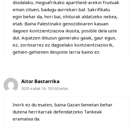
diodalako, Hegoafrikako apartheid-arekin fruituak
eman zituen, badugu aurrekari bat. Sakrifikatu
egin behar da, hori bai, ohiturak aldatzeko nekea,
etab. Baina Palestinako genozidioaren kasuan
dagoen kontzientziazioa ikusita, posible dela uste
dut. Aipatzen dituzun gainerako gaiak, gaur egun,
ez, zoritxarrez ez dagoelako kontzientziaziorik,
gehien-gehienen despiste larria baino ez.
Aitor Bastarrika
2025 irailak 16, 19:53(r)etan
Inork ez du esaten, baina Gazan benetan behar
dutena herritarrak defendatzeko Tankeak
eramatea da.