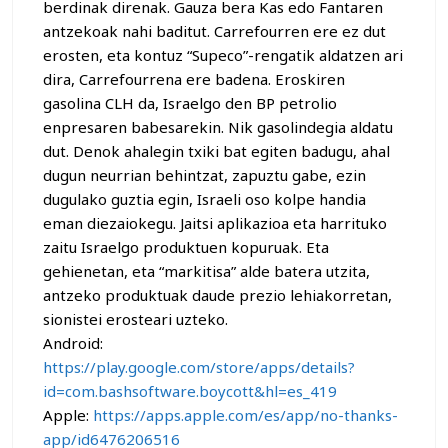
berdinak direnak. Gauza bera Kas edo Fantaren
antzekoak nahi baditut. Carrefourren ere ez dut
erosten, eta kontuz “Supeco”-rengatik aldatzen ari
dira, Carrefourrena ere badena. Eroskiren
gasolina CLH da, Israelgo den BP petrolio
enpresaren babesarekin. Nik gasolindegia aldatu
dut. Denok ahalegin txiki bat egiten badugu, ahal
dugun neurrian behintzat, zapuztu gabe, ezin
dugulako guztia egin, Israeli oso kolpe handia
eman diezaiokegu. Jaitsi aplikazioa eta harrituko
zaitu Israelgo produktuen kopuruak. Eta
gehienetan, eta “markitisa” alde batera utzita,
antzeko produktuak daude prezio lehiakorretan,
sionistei erosteari uzteko.
Android:
https://play.google.com/store/apps/details?
id=com.bashsoftware.boycott&hl=es_419
Apple:
https://apps.apple.com/es/app/no-thanks-
app/id6476206516