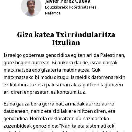
Javier Pérez Cueva
Eguzkiloreko koordinatzailea.
Nafarroa
Giza katea Txirrindularitza
Itzulian
Israelgo gobernua genozidioa egiten ari da Palestinan,
gure begien aurrean. Bi aukera daude, israeldarrak
matxinatzea edo gizateria matxinatzea. Guk
matxinatzeko bi modu ditugu: Israeldik datorrenarekin
ez kolaboratuz eta palestinarrak zapaltzen laguntzen
ari diren enpresetan ez kontsumituz.
Ez da gauza bera gerra bat, armadak aurrez aurre
daudenean, nahiz eta zibilak ere hiltzen diren, eta
genozidioa. Horrela deklaratzen du nazioarteko
zuzenbideak genozidioa: “Nahita eta sistematikoki