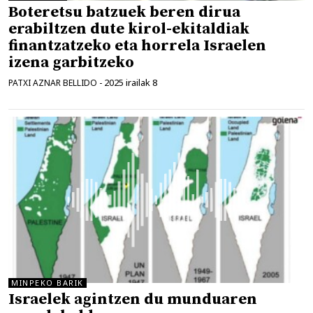
Boteretsu batzuek beren dirua
erabiltzen dute kirol-ekitaldiak
finantzatzeko eta horrela Israelen
izena garbitzeko
2025 irailak 8
PATXI AZNAR BELLIDO
-
MINPEKO BARIK
Israelek agintzen du munduaren