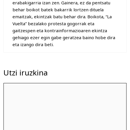
erabakigarria izan zen. Gainera, ez da pentsatu
behar boikot batek bakarrik lortzen dituela
emaitzak, ekintzak batu behar dira. Boikota, “La
Vuelta” bezalako protesta gogorrak eta
gaitzespen eta kontrainformazioaren ekintza
gehiago ezer egin gabe geratzea baino hobe dira
eta izango dira beti.
Utzi iruzkina
Iruzkina