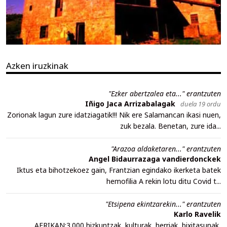
Azken iruzkinak
"Ezker abertzalea eta..." erantzuten
Iñigo Jaca Arrizabalagak
duela 19 ordu
Zorionak lagun zure idatziagatik!!! Nik ere Salamancan ikasi nuen,
zuk bezala. Benetan, zure ida...
"Arazoa aldaketaren..." erantzuten
Angel Bidaurrazaga vandierdonckek
Iktus eta bihotzekoez gain, Frantzian egindako ikerketa batek
hemofilia A rekin lotu ditu Covid t...
"Etsipena ekintzarekin..." erantzuten
Karlo Ravelik
AFRIKAN:3.000 hizkuntzak, kulturak, herriak, bixitasunak,