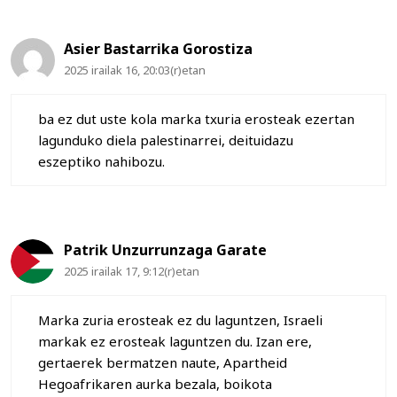
Asier Bastarrika Gorostiza
2025 irailak 16, 20:03(r)etan
ba ez dut uste kola marka txuria erosteak ezertan
lagunduko diela palestinarrei, deituidazu
eszeptiko nahibozu.
Patrik Unzurrunzaga Garate
2025 irailak 17, 9:12(r)etan
Marka zuria erosteak ez du laguntzen, Israeli
markak ez erosteak laguntzen du. Izan ere,
gertaerek bermatzen naute, Apartheid
Hegoafrikaren aurka bezala, boikota