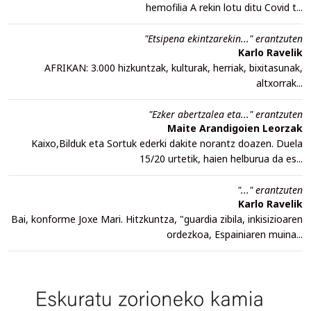
hemofilia A rekin lotu ditu Covid t...
"Etsipena ekintzarekin..." erantzuten
Karlo Ravelik
AFRIKAN: 3.000 hizkuntzak, kulturak, herriak, bixitasunak,
altxorrak...
"Ezker abertzalea eta..." erantzuten
Maite Arandigoien Leorzak
Kaixo,Bilduk eta Sortuk ederki dakite norantz doazen. Duela
15/20 urtetik, haien helburua da es...
"..." erantzuten
Karlo Ravelik
Bai, konforme Joxe Mari. Hitzkuntza, "guardia zibila, inkisizioaren
ordezkoa, Espainiaren muina...