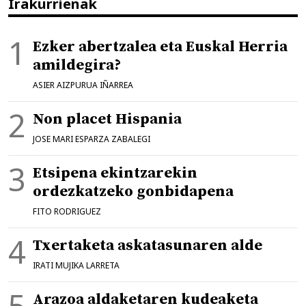
Irakurrienak
Ezker abertzalea eta Euskal Herria
amildegira?
ASIER AIZPURUA IÑARREA
Non placet Hispania
JOSE MARI ESPARZA ZABALEGI
Etsipena ekintzarekin
ordezkatzeko gonbidapena
FITO RODRIGUEZ
Txertaketa askatasunaren alde
IRATI MUJIKA LARRETA
Arazoa aldaketaren kudeaketa