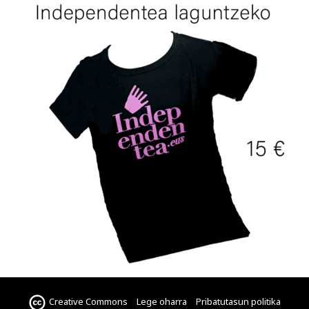
Creative Commons
Lege oharra
Pribatutasun politika