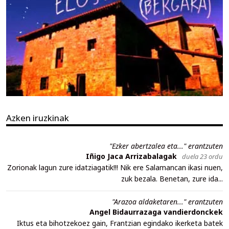
Azken iruzkinak
"Ezker abertzalea eta..." erantzuten
Iñigo Jaca Arrizabalagak
duela 23 ordu
Zorionak lagun zure idatziagatik!!! Nik ere Salamancan ikasi nuen,
zuk bezala. Benetan, zure ida...
"Arazoa aldaketaren..." erantzuten
Angel Bidaurrazaga vandierdonckek
Iktus eta bihotzekoez gain, Frantzian egindako ikerketa batek