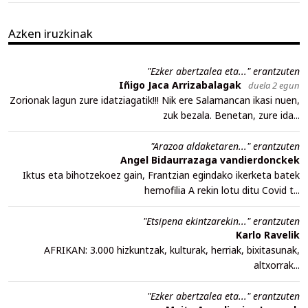
Azken iruzkinak
"Ezker abertzalea eta..." erantzuten
Iñigo Jaca Arrizabalagak
duela 2 egun
Zorionak lagun zure idatziagatik!!! Nik ere Salamancan ikasi nuen,
zuk bezala. Benetan, zure ida...
"Arazoa aldaketaren..." erantzuten
Angel Bidaurrazaga vandierdonckek
Iktus eta bihotzekoez gain, Frantzian egindako ikerketa batek
hemofilia A rekin lotu ditu Covid t...
"Etsipena ekintzarekin..." erantzuten
Karlo Ravelik
AFRIKAN: 3.000 hizkuntzak, kulturak, herriak, bixitasunak,
altxorrak...
"Ezker abertzalea eta..." erantzuten