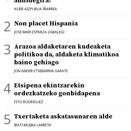
amildegira?
ASIER AIZPURUA IÑARREA
Non placet Hispania
JOSE MARI ESPARZA ZABALEGI
Arazoa aldaketaren kudeaketa
politikoa da, aldaketa klimatikoa
baino gehiago
JON ANDER ETXEBARRIA GARATE
Etsipena ekintzarekin
ordezkatzeko gonbidapena
FITO RODRIGUEZ
Txertaketa askatasunaren alde
IRATI MUJIKA LARRETA