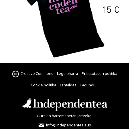
Creative Commons
Lege oharra
Pribatutasun politika
Cookie politika
Lantaldea
Lagundu
Gurekin harremanetan jartzeko:
info@independentea.eus