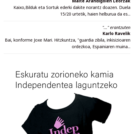
Maite Arandigoien Leorzak
Kaixo,Bilduk eta Sortuk ederki dakite norantz doazen. Duela
15/20 urtetik, haien helburua da es...
"..." erantzuten
Karlo Ravelik
Bai, konforme Joxe Mari. Hitzkuntza, "guardia zibila, inkisizioaren
ordezkoa, Espainiaren muina...