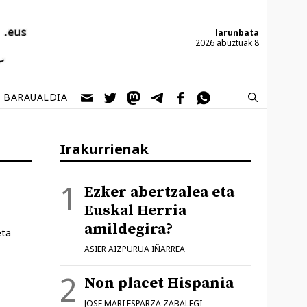
larunbata
2026 abuztuak 8
BARAUALDIA
Irakurrienak
Ezker abertzalea eta
Euskal Herria
amildegira?
eta
ASIER AIZPURUA IÑARREA
Non placet Hispania
JOSE MARI ESPARZA ZABALEGI