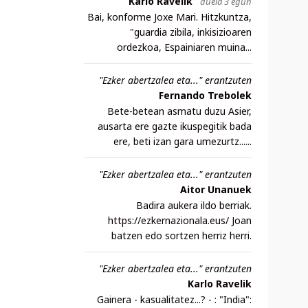
Karlo Ravelik
duela 3 egun
Bai, konforme Joxe Mari. Hitzkuntza,
"guardia zibila, inkisizioaren
ordezkoa, Espainiaren muina...
"Ezker abertzalea eta..." erantzuten
Fernando Trebolek
Bete-betean asmatu duzu Asier,
ausarta ere gazte ikuspegitik bada
ere, beti izan gara umezurtz......
"Ezker abertzalea eta..." erantzuten
Aitor Unanuek
Badira aukera ildo berriak.
https://ezkernazionala.eus/ Joan
batzen edo sortzen herriz herri.
"Ezker abertzalea eta..." erantzuten
Karlo Ravelik
Gainera - kasualitatez...? - : "India":