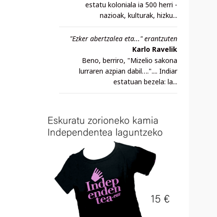
estatu koloniala ia 500 herri -
nazioak, kulturak, hizku...
"Ezker abertzalea eta..." erantzuten
Karlo Ravelik
Beno, berriro, "Mizelio sakona
lurraren azpian dabil….".... Indiar
estatuan bezela: la...