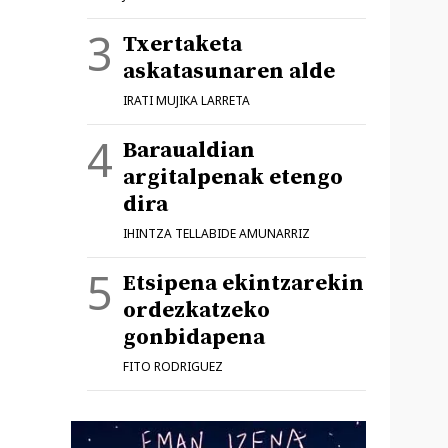
Txertaketa
askatasunaren alde
IRATI MUJIKA LARRETA
Baraualdian
argitalpenak etengo
dira
IHINTZA TELLABIDE AMUNARRIZ
Etsipena ekintzarekin
ordezkatzeko
gonbidapena
FITO RODRIGUEZ