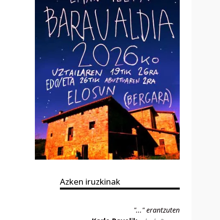
Azken iruzkinak
"..." erantzuten