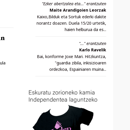
"Ezker abertzalea eta..." erantzuten
Maite Arandigoien Leorzak
Kaixo,Bilduk eta Sortuk ederki dakite
norantz doazen. Duela 15/20 urtetik,
haien helburua da es...
un
"..." erantzuten
Karlo Ravelik
Bai, konforme Joxe Mari. Hitzkuntza,
"guardia zibila, inkisizioaren
ula
ordezkoa, Espainiaren muina...