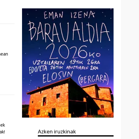
nean
uek
Azken iruzkinak
ak!