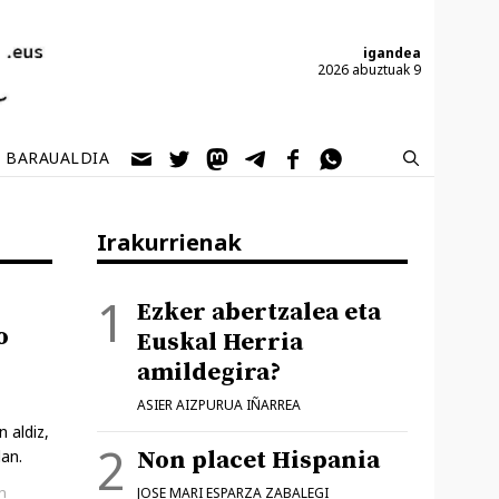
igandea
2026 abuztuak 9
BARAUALDIA
Irakurrienak
Ezker abertzalea eta
o
Euskal Herria
amildegira?
ASIER AIZPURUA IÑARREA
 aldiz,
Non placet Hispania
an.
n
JOSE MARI ESPARZA ZABALEGI