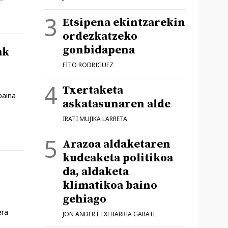
Etsipena ekintzarekin
ordezkatzeko
gonbidapena
ak
FITO RODRIGUEZ
Txertaketa
baina
askatasunaren alde
IRATI MUJIKA LARRETA
Arazoa aldaketaren
kudeaketa politikoa
da, aldaketa
klimatikoa baino
gehiago
era
JON ANDER ETXEBARRIA GARATE