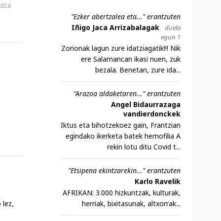
oera
"Ezker abertzalea eta..." erantzuten
Iñigo Jaca Arrizabalagak
duela
egun 1
Zorionak lagun zure idatziagatik!!! Nik
ere Salamancan ikasi nuen, zuk
bezala. Benetan, zure ida...
"Arazoa aldaketaren..." erantzuten
Angel Bidaurrazaga
vandierdonckek
Iktus eta bihotzekoez gain, Frantzian
egindako ikerketa batek hemofilia A
rekin lotu ditu Covid t...
"Etsipena ekintzarekin..." erantzuten
Karlo Ravelik
AFRIKAN: 3.000 hizkuntzak, kulturak,
 lez,
herriak, bixitasunak, altxorrak...