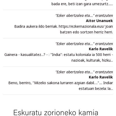
bada ere, beti izan gara umezurtz......
"Ezker abertzalea eta..." erantzuten
Aitor Unanuek
Badira aukera ildo berriak. https://ezkernazionala.eus/ Joan
batzen edo sortzen herriz herri.
"Ezker abertzalea eta..." erantzuten
Karlo Ravelik
Gainera - kasualitatez...? - : "India": estatu koloniala ia 500 herri -
nazioak, kulturak, hizku...
"Ezker abertzalea eta..." erantzuten
Karlo Ravelik
Beno, berriro, "Mizelio sakona lurraren azpian dabil….".... Indiar
estatuan bezela: la...