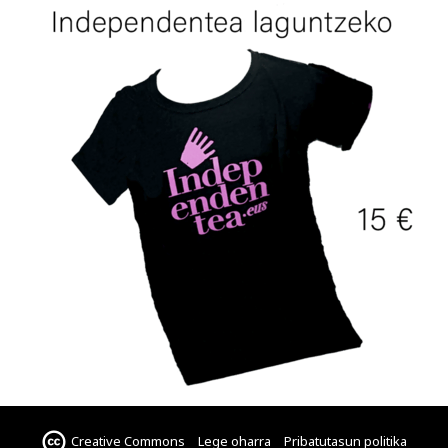
Creative Commons
Lege oharra
Pribatutasun politika