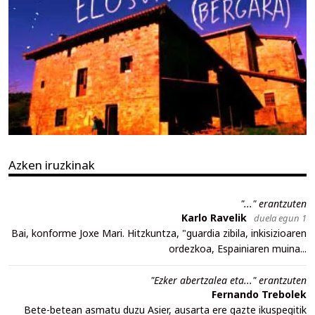
Azken iruzkinak
"..." erantzuten
Karlo Ravelik
duela egun 1
Bai, konforme Joxe Mari. Hitzkuntza, "guardia zibila, inkisizioaren
ordezkoa, Espainiaren muina...
"Ezker abertzalea eta..." erantzuten
Fernando Trebolek
Bete-betean asmatu duzu Asier, ausarta ere gazte ikuspegitik