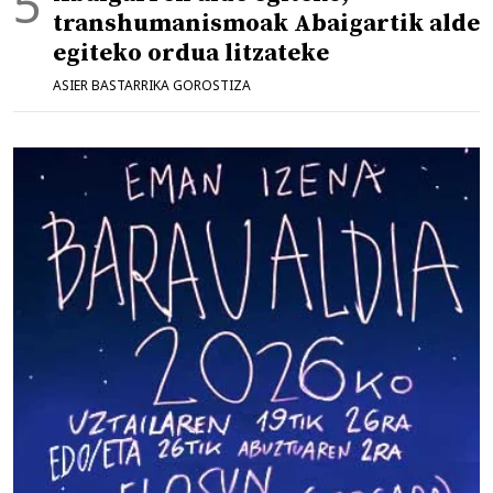
transhumanismoak Abaigartik alde
egiteko ordua litzateke
ASIER BASTARRIKA GOROSTIZA