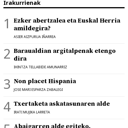
Irakurrienak
Ezker abertzalea eta Euskal Herria
amildegira?
ASIER AIZPURUA IÑARREA
Baraualdian argitalpenak etengo
dira
IHINTZA TELLABIDE AMUNARRIZ
Non placet Hispania
JOSE MARI ESPARZA ZABALEGI
Txertaketa askatasunaren alde
IRATI MUJIKA LARRETA
Abaigarren alde egiteko,