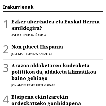
Irakurrienak
Ezker abertzalea eta Euskal Herria
amildegira?
ASIER AIZPURUA IÑARREA
Non placet Hispania
JOSE MARI ESPARZA ZABALEGI
Arazoa aldaketaren kudeaketa
politikoa da, aldaketa klimatikoa
baino gehiago
JON ANDER ETXEBARRIA GARATE
Etsipena ekintzarekin
ordezkatzeko gonbidapena