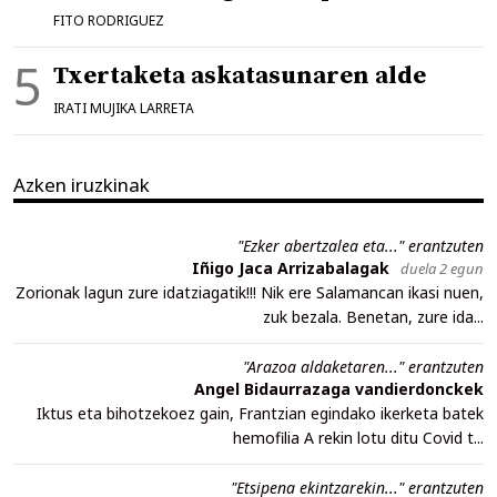
FITO RODRIGUEZ
Txertaketa askatasunaren alde
IRATI MUJIKA LARRETA
Azken iruzkinak
"Ezker abertzalea eta..." erantzuten
Iñigo Jaca Arrizabalagak
duela 2 egun
Zorionak lagun zure idatziagatik!!! Nik ere Salamancan ikasi nuen,
zuk bezala. Benetan, zure ida...
"Arazoa aldaketaren..." erantzuten
Angel Bidaurrazaga vandierdonckek
Iktus eta bihotzekoez gain, Frantzian egindako ikerketa batek
hemofilia A rekin lotu ditu Covid t...
"Etsipena ekintzarekin..." erantzuten