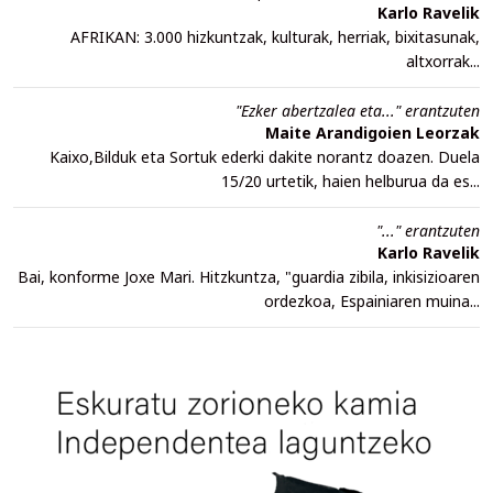
Karlo Ravelik
AFRIKAN: 3.000 hizkuntzak, kulturak, herriak, bixitasunak,
altxorrak...
"Ezker abertzalea eta..." erantzuten
Maite Arandigoien Leorzak
Kaixo,Bilduk eta Sortuk ederki dakite norantz doazen. Duela
15/20 urtetik, haien helburua da es...
"..." erantzuten
Karlo Ravelik
Bai, konforme Joxe Mari. Hitzkuntza, "guardia zibila, inkisizioaren
ordezkoa, Espainiaren muina...