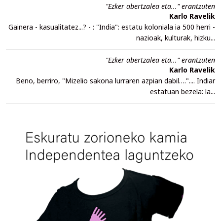
"Ezker abertzalea eta..." erantzuten
Karlo Ravelik
Gainera - kasualitatez...? - : "India": estatu koloniala ia 500 herri -
nazioak, kulturak, hizku...
"Ezker abertzalea eta..." erantzuten
Karlo Ravelik
Beno, berriro, "Mizelio sakona lurraren azpian dabil….".... Indiar
estatuan bezela: la...