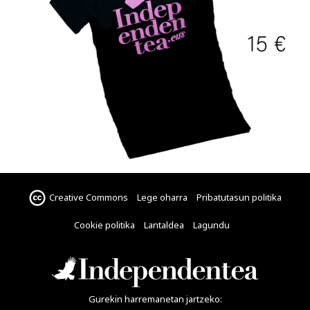
Creative Commons
Lege oharra
Pribatutasun politika
Cookie politika
Lantaldea
Lagundu
Gurekin harremanetan jartzeko: