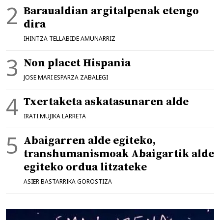
Baraualdian argitalpenak etengo
dira
IHINTZA TELLABIDE AMUNARRIZ
Non placet Hispania
JOSE MARI ESPARZA ZABALEGI
Txertaketa askatasunaren alde
IRATI MUJIKA LARRETA
Abaigarren alde egiteko,
transhumanismoak Abaigartik alde
egiteko ordua litzateke
ASIER BASTARRIKA GOROSTIZA