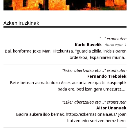
Azken iruzkinak
"..." erantzuten
Karlo Ravelik
duela egun 1
Bai, konforme Joxe Mari. Hitzkuntza, "guardia zibila, inkisizioaren
ordezkoa, Espainiaren muina...
"Ezker abertzalea eta..." erantzuten
Fernando Trebolek
Bete-betean asmatu duzu Asier, ausarta ere gazte ikuspegitik
bada ere, beti izan gara umezurtz......
"Ezker abertzalea eta..." erantzuten
Aitor Unanuek
Badira aukera ildo berriak. https://ezkernazionala.eus/ Joan
batzen edo sortzen herriz herri.