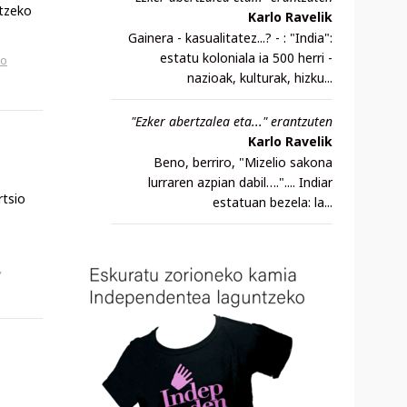
ltzeko
Karlo Ravelik
Gainera - kasualitatez...? - : "India":
estatu koloniala ia 500 herri -
to
nazioak, kulturak, hizku...
"Ezker abertzalea eta..." erantzuten
Karlo Ravelik
Beno, berriro, "Mizelio sakona
lurraren azpian dabil….".... Indiar
rtsio
estatuan bezela: la...
,