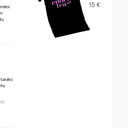
milioi
an
tu
rtarako
rtu
iak
,