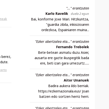
"..." erantzuten
Karlo Ravelik
duela 2 egun
meak
Bai, konforme Joxe Mari. Hitzkuntza,
"guardia zibila, inkisizioaren
ordezkoa, Espainiaren muina...
"Ezker abertzalea eta..." erantzuten
Fernando Trebolek
Bete-betean asmatu duzu Asier,
 berez,
ausarta ere gazte ikuspegitik bada
dute.
ere, beti izan gara umezurtz......
xerto
"Ezker abertzalea eta..." erantzuten
Aitor Unanuek
Badira aukera ildo berriak.
https://ezkernazionala.eus/ Joan
batzen edo sortzen herriz herri.
"Ezker abertzalea eta..." erantzuten