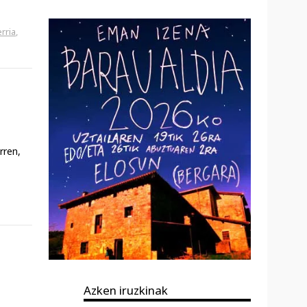
rria
,
rren,
Azken iruzkinak