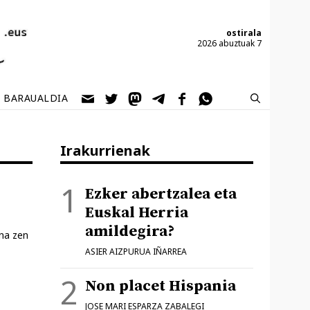
ostirala
2026 abuztuak 7
BARAUALDIA
Irakurrienak
Ezker abertzalea eta
Euskal Herria
amildegira?
ina zen
ASIER AIZPURUA IÑARREA
Non placet Hispania
JOSE MARI ESPARZA ZABALEGI