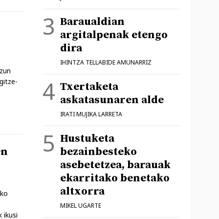
Baraualdian
argitalpenak etengo
dira
IHINTZA TELLABIDE AMUNARRIZ
tzun
gitze-
Txertaketa
askatasunaren alde
IRATI MUJIKA LARRETA
Hustuketa
bezainbesteko
en
asebetetzea, barauak
ekarritako benetako
altxorra
eko
MIKEL UGARTE
 ikusi