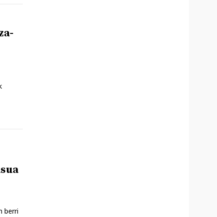
za-
k
asua
 berri