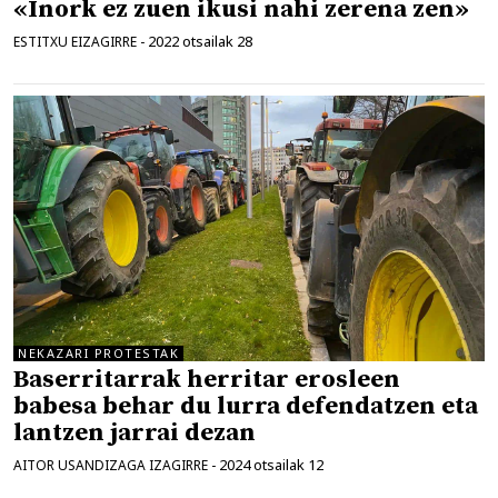
«Inork ez zuen ikusi nahi zerena zen»
2022 otsailak 28
ESTITXU EIZAGIRRE
-
NEKAZARI PROTESTAK
Baserritarrak herritar erosleen
babesa behar du lurra defendatzen eta
lantzen jarrai dezan
2024 otsailak 12
AITOR USANDIZAGA IZAGIRRE
-