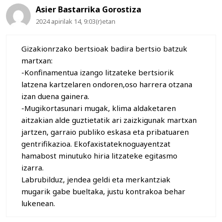
Asier Bastarrika Gorostiza
2024 apirilak 14, 9:03(r)etan
Gizakionrzako bertsioak badira bertsio batzuk
martxan:
-Konfinamentua izango litzateke bertsiorik
latzena kartzelaren ondoren,oso harrera otzana
izan duena gainera.
-Mugikortasunari mugak, klima aldaketaren
aitzakian alde guztietatik ari zaizkigunak martxan
jartzen, garraio publiko eskasa eta pribatuaren
gentrifikazioa. Ekofaxistateknoguayentzat
hamabost minutuko hiria litzateke egitasmo
izarra.
Labrubilduz, jendea geldi eta merkantziak
mugarik gabe bueltaka, justu kontrakoa behar
lukenean.