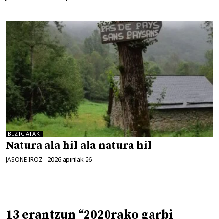
BIZIGAIAK
Natura ala hil ala natura hil
2026 apirilak 26
JASONE IROZ
-
13 erantzun “2020rako garbi