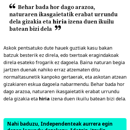
Behar bada hor dago arazoa,
naturaren ikasgaietatik erabat urrundu
dela gizakia eta
hiria
izena duen ikuilu
batean bizi dela
Askok pentsatuko dute hauek guztiak kasu bakan
batzuk besterik ez direla, edo txertoak eragindakoak
direla esateko frogarik ez dagoela. Baina naturan begia
jartzen duenak nahiko erraz atzematen ditu
normaltasunetik kanpoko gertaerak, eta askotan atzean
gizakiaren eskua dagoela nabarmendu. Behar bada hor
dago arazoa, naturaren ikasgaietatik erabat urrundu
dela gizakia eta
hiria
izena duen ikuilu batean bizi dela.
Nahi baduzu, Independenteak aurrera egin