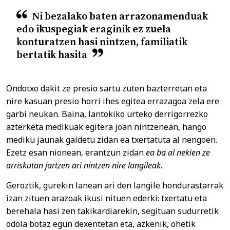
Ni bezalako baten arrazonamenduak
edo ikuspegiak eraginik ez zuela
konturatzen hasi nintzen, familiatik
bertatik hasita
Ondotxo dakit ze presio sartu zuten bazterretan eta
nire kasuan presio horri ihes egitea errazagoa zela ere
garbi neukan. Baina, lantokiko urteko derrigorrezko
azterketa medikuak egitera joan nintzenean, hango
mediku jaunak galdetu zidan ea txertatuta al nengoen.
Ezetz esan nionean, erantzun zidan
ea ba al nekien ze
arriskutan jartzen ari nintzen nire langileak.
Geroztik, gurekin lanean ari den langile hondurastarrak
izan zituen arazoak ikusi nituen ederki: txertatu eta
berehala hasi zen takikardiarekin, segituan sudurretik
odola botaz egun dexentetan eta, azkenik, ohetik