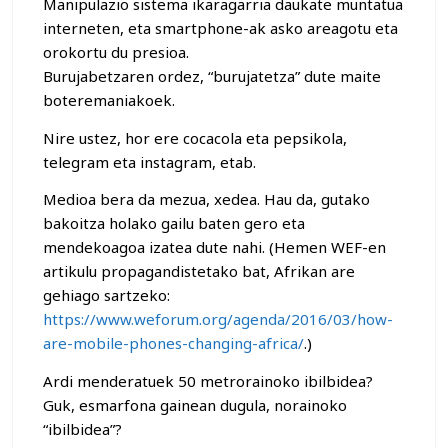
Manipulazio sistema ikaragarria daukate muntatua
interneten, eta smartphone-ak asko areagotu eta
orokortu du presioa.
Burujabetzaren ordez, “burujatetza” dute maite
boteremaniakoek.
Nire ustez, hor ere cocacola eta pepsikola,
telegram eta instagram, etab.
Medioa bera da mezua, xedea. Hau da, gutako
bakoitza holako gailu baten gero eta
mendekoagoa izatea dute nahi. (Hemen WEF-en
artikulu propagandistetako bat, Afrikan are
gehiago sartzeko:
https://www.weforum.org/agenda/2016/03/how-
are-mobile-phones-changing-africa/
.)
Ardi menderatuek 50 metrorainoko ibilbidea?
Guk, esmarfona gainean dugula, norainoko
“ibilbidea”?