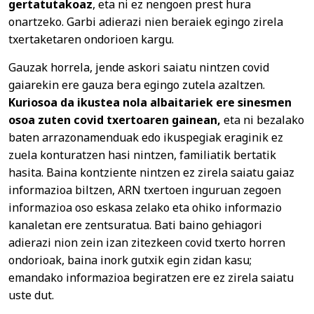
gertatutakoaz
, eta ni ez nengoen prest hura
onartzeko. Garbi adierazi nien beraiek egingo zirela
txertaketaren ondorioen kargu.
Gauzak horrela, jende askori saiatu nintzen covid
gaiarekin ere gauza bera egingo zutela azaltzen.
Kuriosoa da ikustea nola
albaitariek ere sinesmen
osoa zuten covid txertoaren gainean,
eta ni bezalako
baten arrazonamenduak edo ikuspegiak eraginik ez
zuela konturatzen hasi nintzen, familiatik bertatik
hasita. Baina kontziente nintzen ez zirela saiatu gaiaz
informazioa biltzen, ARN txertoen inguruan zegoen
informazioa oso eskasa zelako eta ohiko informazio
kanaletan ere zentsuratua. Bati baino gehiagori
adierazi nion zein izan zitezkeen covid txerto horren
ondorioak, baina inork gutxik egin zidan kasu;
emandako informazioa begiratzen ere ez zirela saiatu
uste dut.