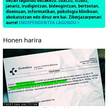
dezan lagundu dezakezu. Idatziz, itzuliz,
janariz, irudigintzan, bideogintzan, bertsotan,
diseinuan, informatikan, psikologia klinikoan,
abokatutzan edo diruz ere bai. Ziberjazarpenari
aurre!
INDEPENDENTEA LAGUNDU >
Honen harira
TXERTOAK KALTETUA