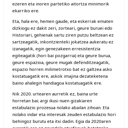
ezeren eta inoren partetiko aitortza minimorik
ekarriko ere.
Eta, hala ere, hemen gaude, eta eskerrak ematen
dizkiogu ez dakit zeri, zorteari, geure buruei edo
Historiari, gehienak sartu ziren putzu beltzean ez
sartzeagatik, inkontzienteki jokatzea aukeratu ez
izanagatik, egin genezakeen erresistentzia
egiteagatik (hori bai pozgarria) eta geure burua,
geure espazioa, geure mugak defenditzeagatik,
espazio horren milimetrotxo bat ez galtzea asko
kostatuagatik ere, askok imajina dezateketena
baino ahalegin handiagoa kostatuagatik ere.
Nik 2020. urtearen aurretik ez, baina urte
horretan bai; argi ikusi nuen gizakiaren
estabulazio prozesua nolako abailan zihoan. Eta
nolako indar eta interesak zeuden estabulazio hori
behingoz burutu eta itxi dadin. Egia da 2020aren
aurretik ere ez geundela etxaferuak botatzeko