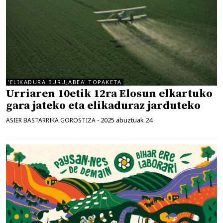
'ELIKADURA BURUJABEA' TOPAKETA
Urriaren 10etik 12ra Elosun elkartuko
gara jateko eta elikaduraz jarduteko
2025 abuztuak 24
ASIER BASTARRIKA GOROSTIZA
-