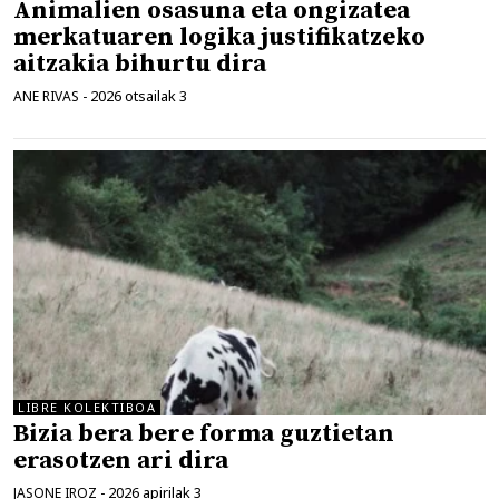
Animalien osasuna eta ongizatea
merkatuaren logika justifikatzeko
aitzakia bihurtu dira
2026 otsailak 3
ANE RIVAS
-
LIBRE KOLEKTIBOA
Bizia bera bere forma guztietan
erasotzen ari dira
2026 apirilak 3
JASONE IROZ
-