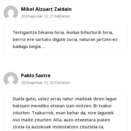
Mikel Alzuart Zaldain
2024 apirilak 12, 21:04(r)etan
Testigantza bikaina hiria, ikuilua bihurturik hiria,
berriz ere sartuko digute zuria, naturan jartzen ez
badugu begia….
Pablo Sastre
2024 apirilak 12, 23:53(r)etan
Duela gutxi, ustez arras natur-maiteak diren lagun
batzuen mendiko etxean izan nintzen. Bi txakur
zituzten. Txakurrok, esan behar da, nire lagunek
oso maite zituzten. Alta, auzo-etxeetara joaten
zirela-ta auzokoak molestatzen zituztela-ta,