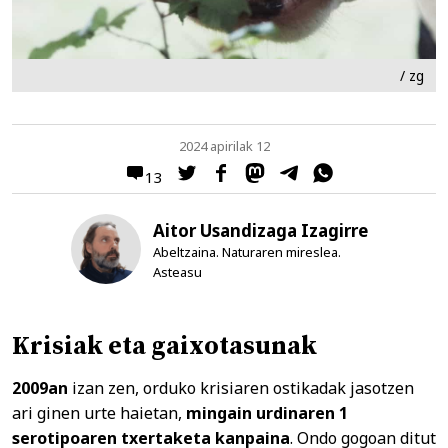
/ zg
2024 apirilak 12
13
Aitor Usandizaga Izagirre
Abeltzaina. Naturaren mireslea.
Asteasu
Krisiak eta gaixotasunak
2009an
izan zen, orduko krisiaren ostikadak jasotzen
ari ginen urte haietan,
mingain urdinaren 1
serotipoaren txertaketa kanpaina
. Ondo gogoan ditut