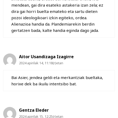
mendean, gai dira esateko astakeria izan zela; ez
dira gai horri buelta emateko eta sartu dieten
pozoi ideologikoari izkin egiteko, ordea.
Alienazioa handia da. Plandemiarekin berdin
gertatzen bada, kalte handia eginda dago jada.
Aitor Usandizaga Izagirre
2024 apirilak 14, 11:18(r)etan
Bai Asier, jendea geldi eta merkantziak bueltaka,
horixe dek ba ikuilu intentsibo bat.
Gentza Eleder
2024 apirilak 15, 12:25(r)etan