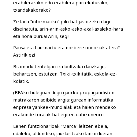
erabilerarako edo erabilera partekaturako,
txandakakorako?
Ziztada “informatiko” pilo bat jasotzeko dago
diseinatuta, arin-arin-asko-asko-axal-axaleko-hara
eta hona burua! Arin, segi!
Pausa eta hausnartu eta norbere ondoriak atera?
Astirik ez!
Bizimodu tentelgarrira bultzaka dauzkagu,
behartzen, estutzen. Txiki-txikitatik, eskola-ez-
kolatik.
(BFAko bulegoan dugu gaurko propagandisten
matrakaren adibide argia: gurean informatika
enpresa yankee-mundialak eta haien mendeko
erakunde foralak bat egiten dabe uneoro.
Lehen funtzionarioak “Marca” leitzen ebela,
udaleko, aldundiko, jaurlaritzako lan.orduetan