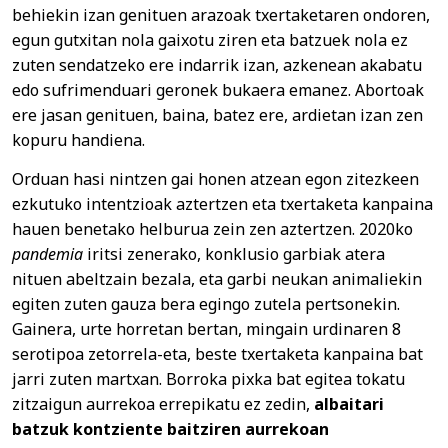
behiekin izan genituen arazoak txertaketaren ondoren,
egun gutxitan nola gaixotu ziren eta batzuek nola ez
zuten sendatzeko ere indarrik izan, azkenean akabatu
edo sufrimenduari geronek bukaera emanez. Abortoak
ere jasan genituen, baina, batez ere, ardietan izan zen
kopuru handiena.
Orduan hasi nintzen gai honen atzean egon zitezkeen
ezkutuko intentzioak aztertzen eta txertaketa kanpaina
hauen benetako helburua zein zen aztertzen. 2020ko
pandemia
iritsi zenerako, konklusio garbiak atera
nituen abeltzain bezala, eta garbi neukan animaliekin
egiten zuten gauza bera egingo zutela pertsonekin.
Gainera, urte horretan bertan, mingain urdinaren 8
serotipoa zetorrela-eta, beste txertaketa kanpaina bat
jarri zuten martxan. Borroka pixka bat egitea tokatu
zitzaigun aurrekoa errepikatu ez zedin,
albaitari
batzuk kontziente baitziren aurrekoan