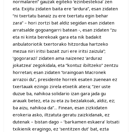
normalaren” gauzak egiteko ‘ezinbestekoa’ zen
eta. Exijitu zidaten baita ere “ardura”, esan zidaten
“ni txertatu banaiz zu ere txertatu egin behar
zara” – hori zortzi bat aldiz segidan esan zidaten
arratsalde gogoangarri batean -, esan zidaten “zu
eta ni kinta berekoak gara eta nik badakit
anbulatoriotik txertorako hitzordua hartzeko
mezua niri iritsi bazait zuri ere iritsi zaizula”;
‘gogorarazi’ zidaten ama naizenez ‘arduraz
jokatzea’ zegokidala, eta “kontuz ibiltzeko” zentzu
horretan; esan zidaten “oraingoan Macronek
arrazoi du”, presidente horrek esaten zuenean ez
txertauak ezingo zirela etxetik atera; “zer uste
duzue ba, nahikoa solidario izan gara jada gu
arauak betez, eta zu eta zu bezalakoak, aldiz, ez;
ba aizu, nahikoa da”… Finean, esan zizkidaten
erokeria asko, iltzatuta geratu zaizkidanak, ez
dutenak – bistan dago – ‘barkamen eskaera’ lotsati
txikienik eragingo, ez ‘sentitzen dut’ bat, ezta