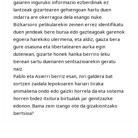
gaiaren inguruko informazio ezberdinak ez
lantzeak gizartearen gehiengoan hartu duen
indarra are okerragoa dela esango nuke.
Bizkarsoro pelikularekin zeinen errez identifikatu
duen jendeak bere burua edo gazteagoak garenok
egoera harekiko ulermena, eta aldiz, gauza bera
gure osasuna eta libertatearen aurka egin
dutenean, gizarte honek hanka berriro leku
berean sartu duenaren sentsazioarekin geratu
naiz.
Pablo eta Asierri berriz esan, niri galdera bat
sortzen zaidala lepokoaren hariari tiraka:
animaliena ondo edo gaizki horrela da eta sistema
horren bidez itxitura birtualak jar genitzazke
edonon. Baina zein izango ote da gizakiontzako
bertsioa?