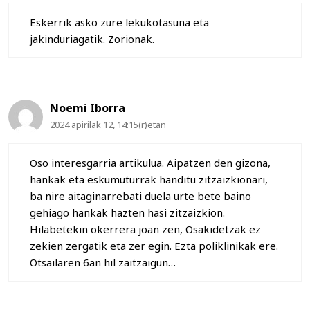
Eskerrik asko zure lekukotasuna eta
jakinduriagatik. Zorionak.
Noemi Iborra
2024 apirilak 12, 14:15(r)etan
Oso interesgarria artikulua. Aipatzen den gizona,
hankak eta eskumuturrak handitu zitzaizkionari,
ba nire aitaginarrebati duela urte bete baino
gehiago hankak hazten hasi zitzaizkion.
Hilabetekin okerrera joan zen, Osakidetzak ez
zekien zergatik eta zer egin. Ezta poliklinikak ere.
Otsailaren 6an hil zaitzaigun…