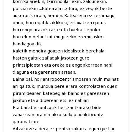
korrikalariekin, txirrindulariekin, zaldunekin,
poliziarekin….Katea ala itxitura, ez zegok beste
aukerarik orain, hemen. Katearena ez zeramagu
ondo, horregatik ziklikoki, erlaxatzen gaituk
hurrengo arazora arte eta buelta. Lepoko
horrekin behintzat mugitzeko eremu askoz
handiagoa dik
Kaletik mendira goazen idealistok berehala
hasten gaituk zafladak jasotzen gure
printzipioetan eta oreka ez engonkorrean nahi
diaguna eta garenaren artean.
Baina bai, hor antropozentrismoaren muin muinaz
ari gaittuk, mundua bere erara kontrolatzen duen
piramidearen katebegiak baino ez garenaren
jakitun eta aldiberean etsi ez nahian.
Eta bai abelzantzatik hertzantzarako bide
zaharrean orain makroikuilu biaduktoruntz
garamatzate.
Aitzakitze aldera ez pentsa zakurra egun guztian