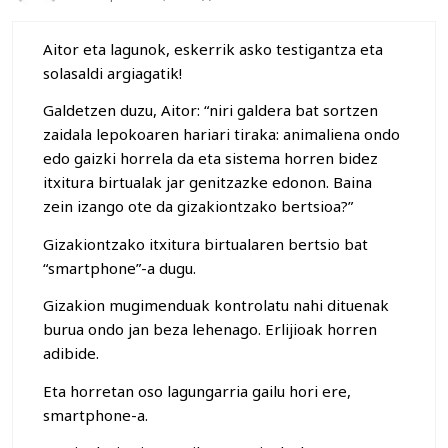
Aitor eta lagunok, eskerrik asko testigantza eta
solasaldi argiagatik!
Galdetzen duzu, Aitor: “niri galdera bat sortzen
zaidala lepokoaren hariari tiraka: animaliena ondo
edo gaizki horrela da eta sistema horren bidez
itxitura birtualak jar genitzazke edonon. Baina
zein izango ote da gizakiontzako bertsioa?”
Gizakiontzako itxitura birtualaren bertsio bat
“smartphone”-a dugu.
Gizakion mugimenduak kontrolatu nahi dituenak
burua ondo jan beza lehenago. Erlijioak horren
adibide.
Eta horretan oso lagungarria gailu hori ere,
smartphone-a.