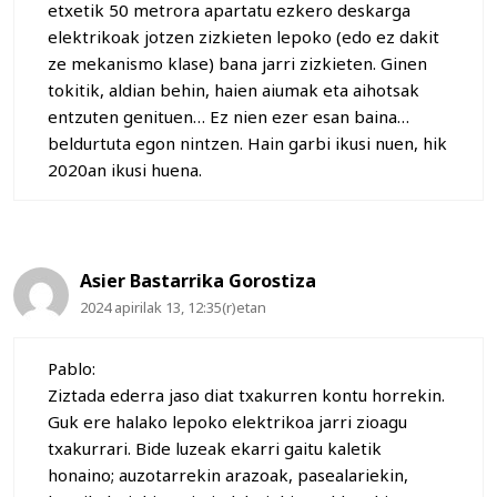
etxetik 50 metrora apartatu ezkero deskarga
elektrikoak jotzen zizkieten lepoko (edo ez dakit
ze mekanismo klase) bana jarri zizkieten. Ginen
tokitik, aldian behin, haien aiumak eta aihotsak
entzuten genituen… Ez nien ezer esan baina…
beldurtuta egon nintzen. Hain garbi ikusi nuen, hik
2020an ikusi huena.
Asier Bastarrika Gorostiza
2024 apirilak 13, 12:35(r)etan
Pablo:
Ziztada ederra jaso diat txakurren kontu horrekin.
Guk ere halako lepoko elektrikoa jarri zioagu
txakurrari. Bide luzeak ekarri gaitu kaletik
honaino; auzotarrekin arazoak, pasealariekin,