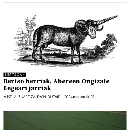
BERTSOAK
Bertso berriak, Abereen Ongizate
Legeari jarriak
2024 martxoak 28
MIKEL ALZUART ZALDAIN 'DUTARI'
-