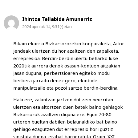
Ihintza Tellabide Amunarriz
2024 apirilak 14, 9:31(r)etan
Bikain ekarria Bizkarsororekin konparaketa, Aitor.
Jendeak ulertzen du hor azaltzen den zapalketa,
errepresioa. Berdin-berdin ulertu beharko luke
2020tik aurrera denok osasun-kontuen aitzakian
jasan duguna, perbertsioaren egiteko modu
berbera jarraitu denez gero, ekinbide
manipulatzaile eta pozoi sartze berdin-berdina.
Hala ere, zalantzan jartzen dut zein neurritan
ulertzen eta aitortzen duen batek baino gehiagok
Bizkarsorok azaltzen diguna ere. Egun 70-80
urteren bueltan dabilen belaunaldiko bat baino
gehiago ezagutzen dut errepresio hori guztiz
sinistuta duena, erabat barneratuta. Orain, XXI.