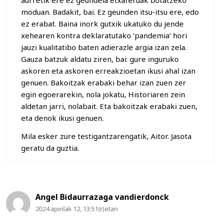
moduan. Badakit, bai. Ez geunden itsu-itsu ere, edo
ez erabat. Baina inork gutxik ukatuko du jende
xehearen kontra deklaratutako ‘pandemia’ hori
jauzi kualitatibo baten adierazle argia izan zela.
Gauza batzuk aldatu ziren, bai: gure inguruko
askoren eta askoren erreakzioetan ikusi ahal izan
genuen. Bakoitzak erabaki behar izan zuen zer
egin egoerarekin, nola jokatu, Historiaren zein
aldetan jarri, nolabait. Eta bakoitzak erabaki zuen,
eta denok ikusi genuen.
Mila esker zure testigantzarengatik, Aitor. Jasota
geratu da guztia.
Angel Bidaurrazaga vandierdonck
2024 apirilak 12, 13:51(r)etan