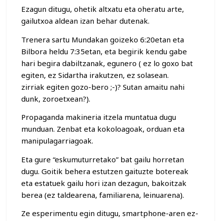
Ezagun ditugu, ohetik altxatu eta oheratu arte,
gailutxoa aldean izan behar dutenak.
Trenera sartu Mundakan goizeko 6:20etan eta
Bilbora heldu 7:35etan, eta begirik kendu gabe
hari begira dabiltzanak, egunero ( ez lo goxo bat
egiten, ez Sidartha irakutzen, ez solasean.
zirriak egiten gozo-bero ;-)? Sutan amaitu nahi
dunk, zoroetxean?).
Propaganda makineria itzela muntatua dugu
munduan. Zenbat eta kokoloagoak, orduan eta
manipulagarriagoak.
Eta gure “eskumuturretako” bat gailu horretan
dugu. Goitik behera estutzen gaituzte botereak
eta estatuek gailu hori izan dezagun, bakoitzak
berea (ez taldearena, familiarena, leinuarena).
Ze esperimentu egin ditugu, smartphone-aren ez-