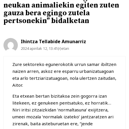
neukan animaliekin egiten zuten
gauza bera egingo zutela
pertsonekin” bidalketan
Ihintza Tellabide Amunarriz
2024 apirilak 12, 13:41(r)etan
Zure sektoreko egunerokotik urrun samar ibiltzen
naizen arren, askoz ere esparru urbanizatuagoan
eta arlo tertziarizatuagoan, nola ulertzen zaitudan,
Aitor.
Eta etxean bertan bizitakoa zein gogorra izan
litekeen, ez genukeen pentsatuko, ez horratik…
Niri iritsi zitzaizkidan ‘normaltasuna’ exijitzera,
umeei mozala ‘normalak izateko’ jantzaratzen ari
zirenak, baita asteburuetan ere, “jende