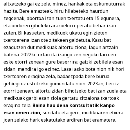
altxatzeko gai ez zela, minez, hankak eta eskumuturrak
hazita. Bere emazteak, hiru hilabeteko haurdun
zegoenak, abortoa izan zuen txertatu eta 15 egunera,
eta ondoren gibeleko arazoekin operatu behar izan
zuten. Bi kasuetan, medikuek ukatu egin zieten
txertoarena izan ote zitekeen galdetuta. Kasu bat
ezagutzen dut medikuak aitortu ziona, lagun artzain
batena: 2022ko urtarrila izango zen neguko larreen
eske etorri zenean gure baserrira; gaizki zebilela esan
zidan, mendira igo ezinez. Lasai asko bota nion nik hori
txertoaren eragina zela, badaezpada bere burua
gehiegi ez estutzeko gomendatu nion. 2023an, berriz
etorri zenean, aitortu zidan bihotzeko bat izan zuela eta
medikuak garbi esan ziola gertatu zitzaiona txertoak
eragina zela.
Baina hau dena kontsultatik kanpo
esan omen zion,
sendatu eta gero, medikuaren etxera
joan zelako hark eskatutako ardiren bat eramatera.