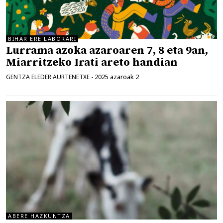
BIHAR ERE LABORARI
Lurrama azoka azaroaren 7, 8 eta 9an,
Miarritzeko Irati areto handian
2025 azaroak 2
GENTZA ELEDER AURTENETXE
-
ABERE HAZKUNTZA