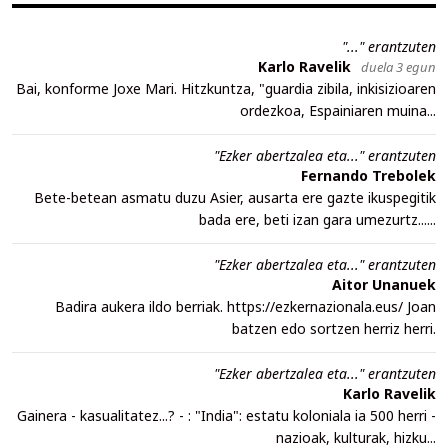
"..." erantzuten
Karlo Ravelik
duela 3 egun
Bai, konforme Joxe Mari. Hitzkuntza, "guardia zibila, inkisizioaren
ordezkoa, Espainiaren muina...
"Ezker abertzalea eta..." erantzuten
Fernando Trebolek
Bete-betean asmatu duzu Asier, ausarta ere gazte ikuspegitik
bada ere, beti izan gara umezurtz......
"Ezker abertzalea eta..." erantzuten
Aitor Unanuek
Badira aukera ildo berriak. https://ezkernazionala.eus/ Joan
batzen edo sortzen herriz herri.
"Ezker abertzalea eta..." erantzuten
Karlo Ravelik
Gainera - kasualitatez...? - : "India": estatu koloniala ia 500 herri -
nazioak, kulturak, hizku...