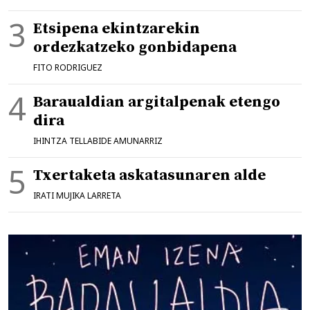
Etsipena ekintzarekin
ordezkatzeko gonbidapena
FITO RODRIGUEZ
Baraualdian argitalpenak etengo
dira
IHINTZA TELLABIDE AMUNARRIZ
Txertaketa askatasunaren alde
IRATI MUJIKA LARRETA