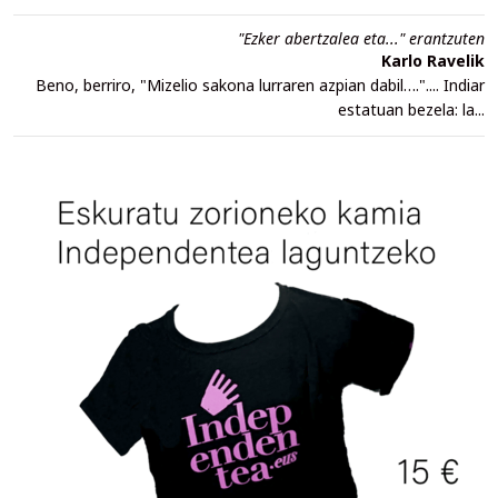
"Ezker abertzalea eta..." erantzuten
Karlo Ravelik
Beno, berriro, "Mizelio sakona lurraren azpian dabil….".... Indiar
estatuan bezela: la...