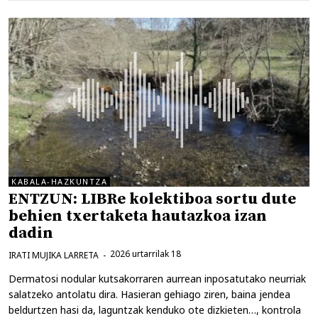
KABALA-HAZKUNTZA
ENTZUN: LIBRe kolektiboa sortu dute
behien txertaketa hautazkoa izan
dadin
2026 urtarrilak 18
IRATI MUJIKA LARRETA
Dermatosi nodular kutsakorraren aurrean inposatutako neurriak
salatzeko antolatu dira. Hasieran gehiago ziren, baina jendea
beldurtzen hasi da, laguntzak kenduko ote dizkieten…, kontrola