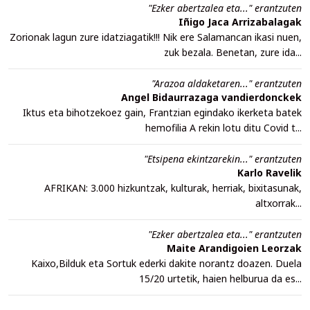
"Ezker abertzalea eta..." erantzuten
Iñigo Jaca Arrizabalagak
Zorionak lagun zure idatziagatik!!! Nik ere Salamancan ikasi nuen,
zuk bezala. Benetan, zure ida...
"Arazoa aldaketaren..." erantzuten
Angel Bidaurrazaga vandierdonckek
Iktus eta bihotzekoez gain, Frantzian egindako ikerketa batek
hemofilia A rekin lotu ditu Covid t...
"Etsipena ekintzarekin..." erantzuten
Karlo Ravelik
AFRIKAN: 3.000 hizkuntzak, kulturak, herriak, bixitasunak,
altxorrak...
"Ezker abertzalea eta..." erantzuten
Maite Arandigoien Leorzak
Kaixo,Bilduk eta Sortuk ederki dakite norantz doazen. Duela
15/20 urtetik, haien helburua da es...