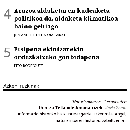
Arazoa aldaketaren kudeaketa
politikoa da, aldaketa klimatikoa
baino gehiago
JON ANDER ETXEBARRIA GARATE
Etsipena ekintzarekin
ordezkatzeko gonbidapena
FITO RODRIGUEZ
Azken iruzkinak
"Naturismoaren..." erantzuten
Ihintza Tellabide Amunarrizek
duela 2 ordu
Informazio historiko biziki interesgarria. Esker mila, Angel,
naturismoaren historiaz zabaltzen a...