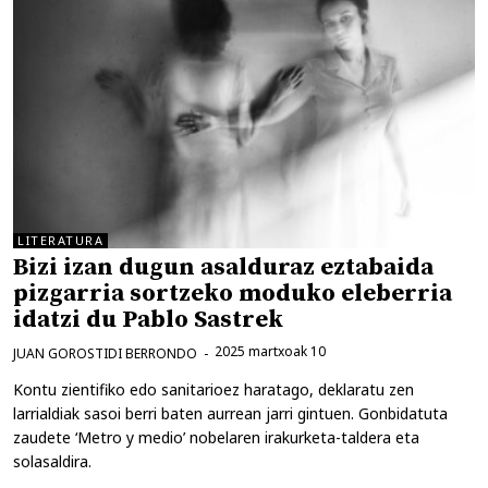
LITERATURA
Bizi izan dugun asalduraz eztabaida
pizgarria sortzeko moduko eleberria
idatzi du Pablo Sastrek
2025 martxoak 10
JUAN GOROSTIDI BERRONDO
Kontu zientifiko edo sanitarioez haratago, deklaratu zen
larrialdiak sasoi berri baten aurrean jarri gintuen. Gonbidatuta
zaudete ‘Metro y medio’ nobelaren irakurketa-taldera eta
solasaldira.