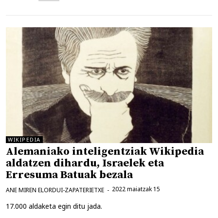
WIKIPEDIA
Alemaniako inteligentziak Wikipedia
aldatzen dihardu, Israelek eta
Erresuma Batuak bezala
2022 maiatzak 15
ANE MIREN ELORDUI-ZAPATERIETXE
17.000 aldaketa egin ditu jada.