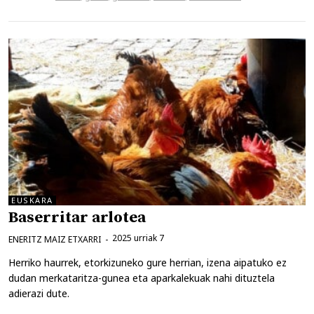
EUSKARA
Baserritar arlotea
2025 urriak 7
ENERITZ MAIZ ETXARRI
Herriko haurrek, etorkizuneko gure herrian, izena aipatuko ez
dudan merkataritza-gunea eta aparkalekuak nahi dituztela
adierazi dute.