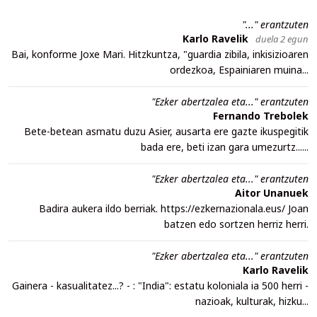
"..." erantzuten
Karlo Ravelik
duela 2 egun
Bai, konforme Joxe Mari. Hitzkuntza, "guardia zibila, inkisizioaren
ordezkoa, Espainiaren muina...
"Ezker abertzalea eta..." erantzuten
Fernando Trebolek
Bete-betean asmatu duzu Asier, ausarta ere gazte ikuspegitik
bada ere, beti izan gara umezurtz......
"Ezker abertzalea eta..." erantzuten
Aitor Unanuek
Badira aukera ildo berriak. https://ezkernazionala.eus/ Joan
batzen edo sortzen herriz herri.
"Ezker abertzalea eta..." erantzuten
Karlo Ravelik
Gainera - kasualitatez...? - : "India": estatu koloniala ia 500 herri -
nazioak, kulturak, hizku...