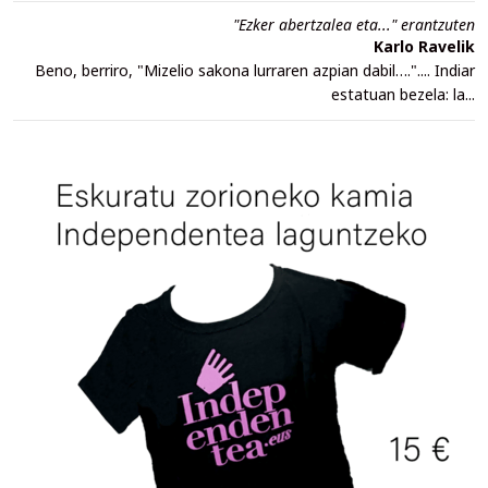
"Ezker abertzalea eta..." erantzuten
Karlo Ravelik
Beno, berriro, "Mizelio sakona lurraren azpian dabil….".... Indiar
estatuan bezela: la...