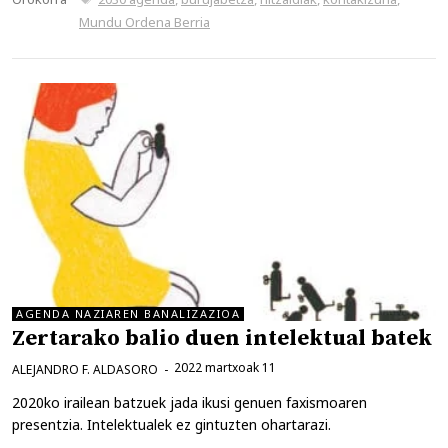
Mundu Ordena Berria
AGENDA NAZIAREN BANALIZAZIOA
Zertarako balio duen intelektual batek
2022 martxoak 11
ALEJANDRO F. ALDASORO
2020ko irailean batzuek jada ikusi genuen faxismoaren
presentzia. Intelektualek ez gintuzten ohartarazi.