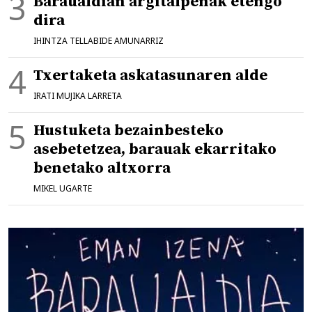
Baraualdian argitalpenak etengo
dira
IHINTZA TELLABIDE AMUNARRIZ
Txertaketa askatasunaren alde
IRATI MUJIKA LARRETA
Hustuketa bezainbesteko
asebetetzea, barauak ekarritako
benetako altxorra
MIKEL UGARTE