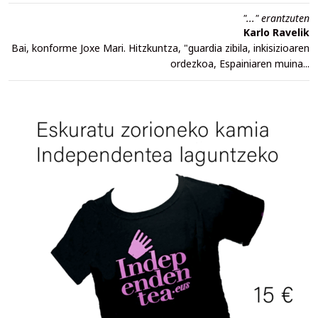
"..." erantzuten
Karlo Ravelik
Bai, konforme Joxe Mari. Hitzkuntza, "guardia zibila, inkisizioaren
ordezkoa, Espainiaren muina...