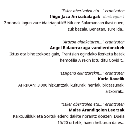
"Ezker abertzalea eta..." erantzuten
Iñigo Jaca Arrizabalagak
duela egun 1
Zorionak lagun zure idatziagatik!!! Nik ere Salamancan ikasi nuen,
zuk bezala. Benetan, zure ida...
"Arazoa aldaketaren..." erantzuten
Angel Bidaurrazaga vandierdonckek
Iktus eta bihotzekoez gain, Frantzian egindako ikerketa batek
hemofilia A rekin lotu ditu Covid t...
"Etsipena ekintzarekin..." erantzuten
Karlo Ravelik
AFRIKAN: 3.000 hizkuntzak, kulturak, herriak, bixitasunak,
altxorrak...
"Ezker abertzalea eta..." erantzuten
Maite Arandigoien Leorzak
Kaixo,Bilduk eta Sortuk ederki dakite norantz doazen. Duela
15/20 urtetik, haien helburua da es...