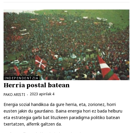
INDEPENDENTZIA
Herria postal batean
2023 apirilak 4
PAKO ARISTI
Energia sozial handikoa da gure herria, eta, zorionez, horri
eusten jakin du gaurdaino. Baina energia hori ez bada helburu
eta estrategia garbi bat lituzkeen paradigma politiko batean
txertatzen, alferrik galtzen da.