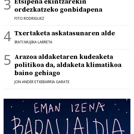
Etsipena ekintzarekin
ordezkatzeko gonbidapena
FITO RODRIGUEZ
Txertaketa askatasunaren alde
IRATI MUJIKA LARRETA
Arazoa aldaketaren kudeaketa
politikoa da, aldaketa klimatikoa
baino gehiago
JON ANDER ETXEBARRIA GARATE