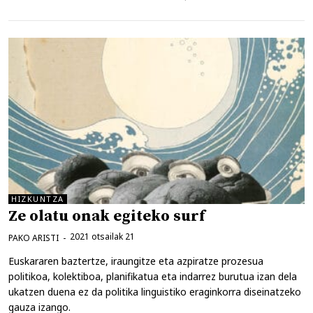
HIZKUNTZA
Ze olatu onak egiteko surf
2021 otsailak 21
PAKO ARISTI
Euskararen baztertze, iraungitze eta azpiratze prozesua
politikoa, kolektiboa, planifikatua eta indarrez burutua izan dela
ukatzen duena ez da politika linguistiko eraginkorra diseinatzeko
gauza izango.