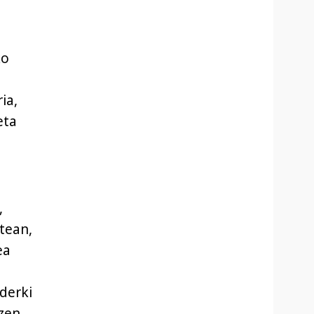
ko
ia,
eta
,
tean,
ea
ederki
tzen