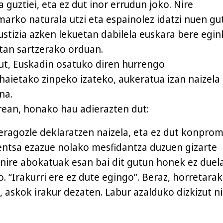
 guztiei, eta ez dut inor errudun joko. Nire
rko naturala utzi eta espainolez idatzi nuen gu
Justizia azken lekuetan dabilela euskara bere egin
tan sartzerako orduan.
dut, Euskadin osatuko diren hurrengo
ietako zinpeko izateko, aukeratua izan naizela
na.
rean, honako hau adierazten dut:
-eragozle deklaratzen naizela, eta ez dut konprom
Pentsa ezazue nolako mesfidantza duzuen gizarte
, nire abokatuak esan bai dit gutun honek ez duel
. “Irakurri ere ez dute egingo”. Beraz, horretara
 askok irakur dezaten. Labur azalduko dizkizut ni