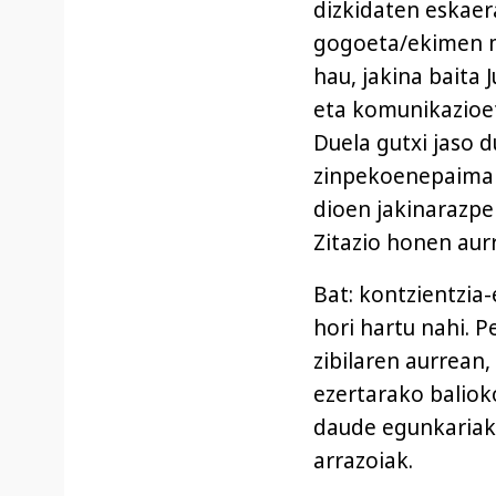
dizkidaten eskaera
gogoeta/ekimen ma
hau, jakina baita 
eta komunikazioe
Duela gutxi jaso 
zinpekoenepaimaha
dioen jakinarazpe
Zitazio honen aur
Bat: kontzientzia
hori hartu nahi. 
zibilaren aurrean
ezertarako balioko
daude egunkariak,
arrazoiak.