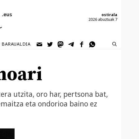
ostirala
2026 abuztuak 7
BARAUALDIA
noari
era utzita, oro har, pertsona bat,
emaitza eta ondorioa baino ez