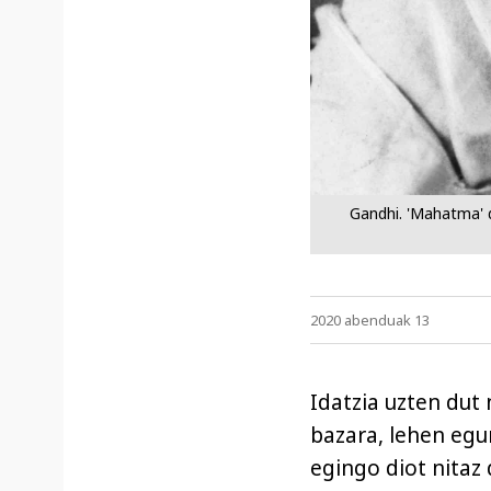
Gandhi. 'Mahatma' d
2020 abenduak 13
Idatzia uzten dut
bazara, lehen egu
egingo diot nitaz 