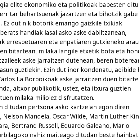
tegia elite ekonomiko eta politikoak babesten dit
erritar behartsuenak jazartzen eta bihotzik gabe
. Ez dut nik botorik emango gaizkile txikiak
aberats handiak lasai asko aske dabiltzanean,
k errespetuaren eta enpatiaren gutxieneko ara
ten bitartean, milaka langile etxetik bota eta ho
tzaileek aske jarraitzen dutenean, beren boterea
asun guztiekin. Ezin dut inor kondenatu, adibide 
Carlos I.a Borboikoak aske jarraitzen duen bitarte
inda, altxor publikotik, ustez, eta itxura guztien
tuen milaka milioiez disfrutatzen.
n ditudan pertsona asko kartzelan egon diren
Nelson Mandela, Oscar Wilde, Martin Luther Kin
ra, Bertrand Russell, Eduardo Galeano, Mario
rbilagoko nahiz maiteago ditudan beste hainbat 