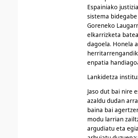
Espainiako justiz
sistema bidegabe 
Goreneko Laugarr
elkarrizketa batea
dagoela. Honela a
herritarrengandik
enpatia handiagoa
Lankidetza institu
Jaso dut bai nire 
azaldu dudan arra
baina bai agertze
modu larrian zail
argudiatu eta egia
arbuiatu duzuena: