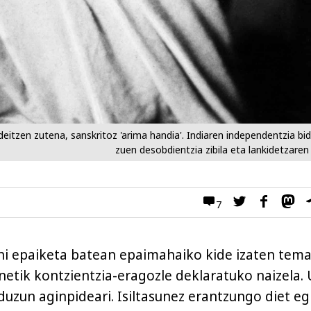
eitzen zutena, sanskritoz 'arima handia'. Indiaren independentzia bi
zuen desobdientzia zibila eta lankidetzaren
7
 ni epaiketa batean epaimahaiko kide izaten tem
netik kontzientzia-eragozle deklaratuko naizela.
duzun aginpideari. Isiltasunez erantzungo diet eg