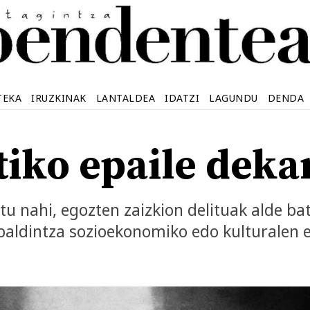
TEKA
IRUZKINAK
LANTALDEA
IDATZI
LAGUNDU
DENDA
tiko epaile deka
tu nahi, egozten zaizkion delituak alde bat
 baldintza sozioekonomiko edo kulturalen 