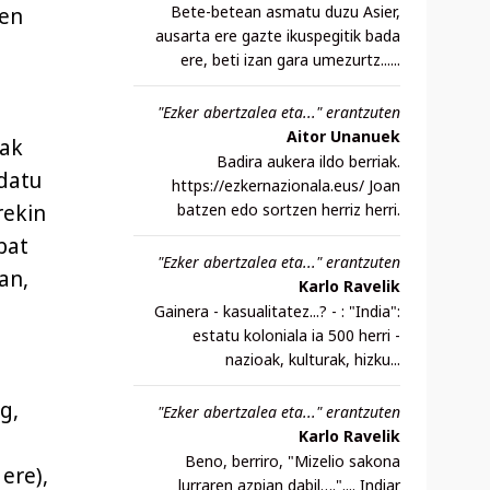
Bete-betean asmatu duzu Asier,
uen
ausarta ere gazte ikuspegitik bada
ere, beti izan gara umezurtz......
"Ezker abertzalea eta..." erantzuten
Aitor Unanuek
uak
Badira aukera ildo berriak.
ndatu
https://ezkernazionala.eus/ Joan
batzen edo sortzen herriz herri.
rekin
bat
"Ezker abertzalea eta..." erantzuten
an,
Karlo Ravelik
Gainera - kasualitatez...? - : "India":
estatu koloniala ia 500 herri -
nazioak, kulturak, hizku...
g,
"Ezker abertzalea eta..." erantzuten
Karlo Ravelik
Beno, berriro, "Mizelio sakona
ere),
lurraren azpian dabil….".... Indiar