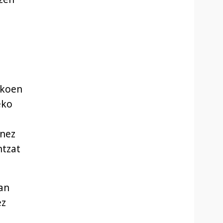
ikoen
eko
unez
ntzat
zan
ez