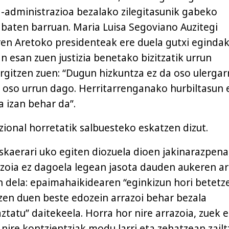
ia-administrazioa bezalako zilegitasunik gabeko
baten barruan. Maria Luisa Segoviano Auzitegi
en Aretoko presidenteak ere duela gutxi eginda
n esan zuen justizia benetako bizitzatik urrun
rgitzen zuen: “Dugun hizkuntza ez da oso ulergarr
 oso urrun dago. Herritarrenganako hurbiltasun 
 izan behar da”.
zional horretatik salbuesteko eskatzen dizut.
eskaerari uko egiten diozuela dioen jakinarazpena
zoia ez dagoela legean jasota dauden aukeren ar
n dela: epaimahaikidearen “eginkizun hori betetz
tzen duen beste edozein arrazoi behar bezala
ztatu” daitekeela. Horra hor nire arrazoia, zuek 
 nire kontzientziak modu larri eta zehatzean zail