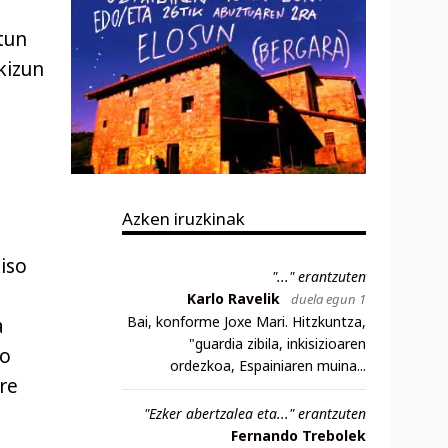
tun
kizun
Azken iruzkinak
iso
"..." erantzuten
Karlo Ravelik
duela egun 1
Bai, konforme Joxe Mari. Hitzkuntza,
a
"guardia zibila, inkisizioaren
ko
ordezkoa, Espainiaren muina...
re
"Ezker abertzalea eta..." erantzuten
Fernando Trebolek