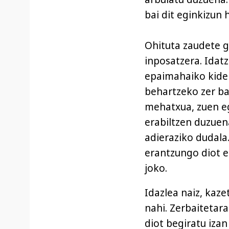
bai dit eginkizun 
Ohituta zaudete g
inposatzera. Idatz
epaimahaiko kide 
behartzeko zer ba
mehatxua, zuen eg
erabiltzen duzuen
adieraziko dudala.
erantzungo diot e
joko.
Idazlea naiz, kaze
nahi. Zerbaitetara
diot begiratu izan