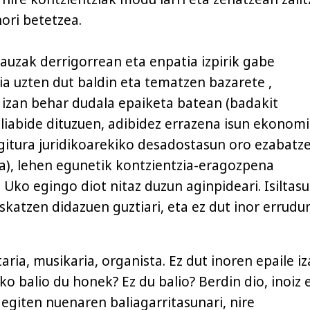
hori betetzea.
auzak derrigorrean eta enpatia izpirik gabe
ia uzten dut baldin eta tematzen bazarete ,
izan behar dudala epaiketa batean (badakit
liabide dituzuen, adibidez errazena isun ekonom
itura juridikoarekiko desadostasun oro ezabatz
a), lehen egunetik kontzientzia-eragozpena
 Uko egingo diot nitaz duzun aginpideari. Isiltas
skatzen didazuen guztiari, eta ez dut inor errudu
taria, musikaria, organista. Ez dut inoren epaile i
ko balio du honek? Ez du balio? Berdin dio, inoiz 
 egiten nuenaren baliagarritasunari, nire