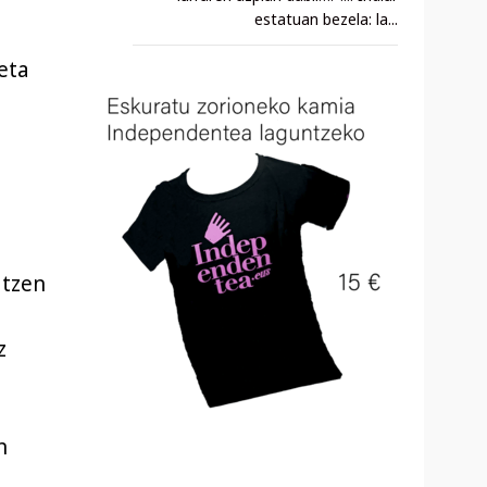
estatuan bezela: la...
 eta
atzen
z
n