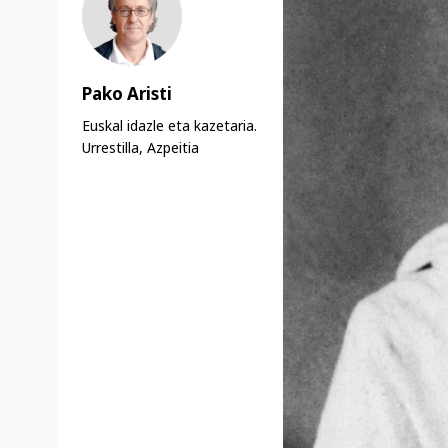
Pako Aristi
Euskal idazle eta kazetaria.
Urrestilla, Azpeitia