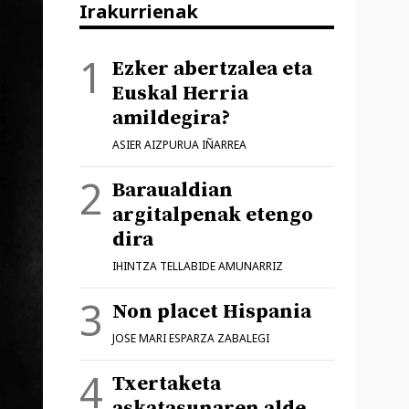
Irakurrienak
Ezker abertzalea eta
Euskal Herria
amildegira?
ASIER AIZPURUA IÑARREA
Baraualdian
argitalpenak etengo
dira
IHINTZA TELLABIDE AMUNARRIZ
Non placet Hispania
JOSE MARI ESPARZA ZABALEGI
Txertaketa
askatasunaren alde