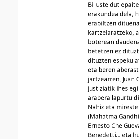
Bi: uste dut epai
erakundea dela, h
erabiltzen dituena
kartzelaratzeko, 
boterean daudena
betetzen ez dituz
dituzten espekula
eta beren aberast
jartzearren, Juan 
justiziatik ihes eg
arabera lapurtu di
Nahiz eta mireste
(Mahatma Gandhi, 
Ernesto Che Gueva
Benedetti… eta hu