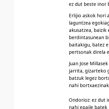
ez dut beste inor 
Erlijio askok hori
laguntzea egokiago
akusatzea, baizik 
berdintasunean bi
baitakigu, batez 
pertsonak direla 
Juan Jose Millase
jarrita, gizarteko
batzuk legez bort
nahi bortxaezinak 
Ondorioz: ez dut i
nahi epaile batek