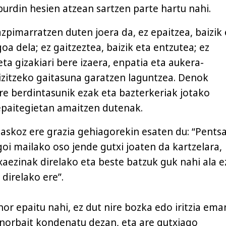
burdin hesien atzean sartzen parte hartu nahi.
 azpimarratzen duten joera da, ez epaitzea, baizik
a dela; ez gaitzeztea, baizik eta entzutea; ez
eta gizakiari bere izaera, enpatia eta aukera-
zitzeko gaitasuna garatzen laguntzea. Denok
ere berdintasunik ezak eta bazterkeriak jotako
epaitegietan amaitzen dutenak.
k askoz ere grazia gehiagorekin esaten du: “Pents
 goi mailako oso jende gutxi joaten da kartzelara,
xaezinak direlako eta beste batzuk guk nahi ala e
direlako ere”.
nor epaitu nahi, ez dut nire bozka edo iritzia ema
 norbait kondenatu dezan, eta are gutxiago