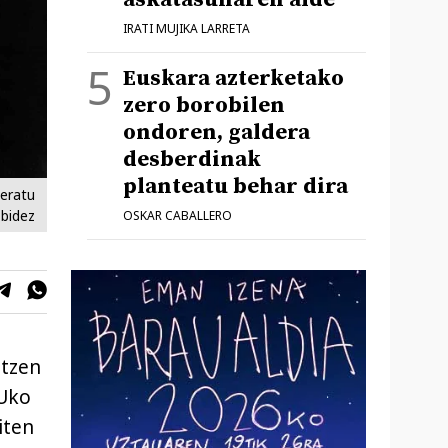
IRATI MUJIKA LARRETA
Euskara azterketako
zero borobilen
ondoren, galdera
desberdinak
planteatu behar dira
deratu
 bidez
OSKAR CABALLERO
atzen
 Uko
iten