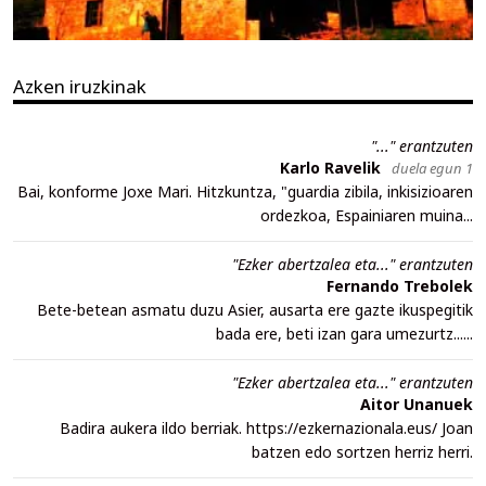
Azken iruzkinak
"..." erantzuten
Karlo Ravelik
duela egun 1
Bai, konforme Joxe Mari. Hitzkuntza, "guardia zibila, inkisizioaren
ordezkoa, Espainiaren muina...
"Ezker abertzalea eta..." erantzuten
Fernando Trebolek
Bete-betean asmatu duzu Asier, ausarta ere gazte ikuspegitik
bada ere, beti izan gara umezurtz......
"Ezker abertzalea eta..." erantzuten
Aitor Unanuek
Badira aukera ildo berriak. https://ezkernazionala.eus/ Joan
batzen edo sortzen herriz herri.