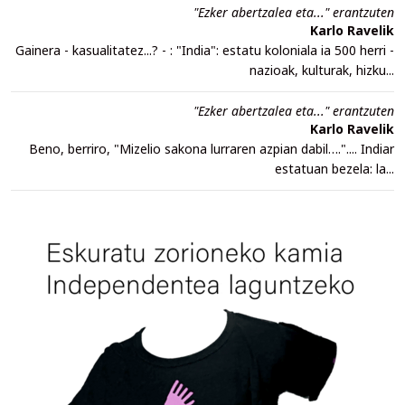
"Ezker abertzalea eta..." erantzuten
Karlo Ravelik
Gainera - kasualitatez...? - : "India": estatu koloniala ia 500 herri -
nazioak, kulturak, hizku...
"Ezker abertzalea eta..." erantzuten
Karlo Ravelik
Beno, berriro, "Mizelio sakona lurraren azpian dabil….".... Indiar
estatuan bezela: la...