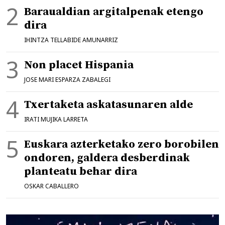
Baraualdian argitalpenak etengo
dira
IHINTZA TELLABIDE AMUNARRIZ
Non placet Hispania
JOSE MARI ESPARZA ZABALEGI
Txertaketa askatasunaren alde
IRATI MUJIKA LARRETA
Euskara azterketako zero borobilen
ondoren, galdera desberdinak
planteatu behar dira
OSKAR CABALLERO