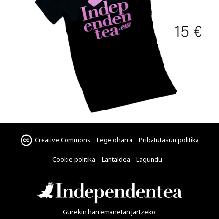
Creative Commons
Lege oharra
Pribatutasun politika
Cookie politika
Lantaldea
Lagundu
Gurekin harremanetan jartzeko: